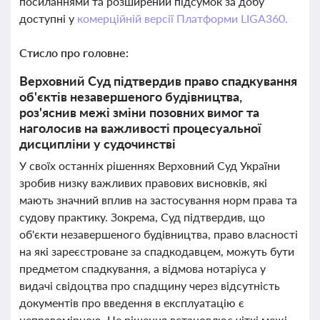
посиланнями та розширений підсумок за добу
доступні у
комерційній версії Платформи LIGA360.
Стисло про головне:
Верховний Суд підтвердив право спадкування
об'єктів незавершеного будівництва,
роз'яснив межі зміни позовних вимог та
наголосив на важливості процесуальної
дисципліни у судочинстві
У своїх останніх рішеннях Верховний Суд України
зробив низку важливих правових висновків, які
мають значний вплив на застосування норм права та
судову практику. Зокрема, Суд підтвердив, що
об'єкти незавершеного будівництва, право власності
на які зареєстроване за спадкодавцем, можуть бути
предметом спадкування, а відмова нотаріуса у
видачі свідоцтва про спадщину через відсутність
документів про введення в експлуатацію є
неправомірною. Це рішення встановлює чіткі межі