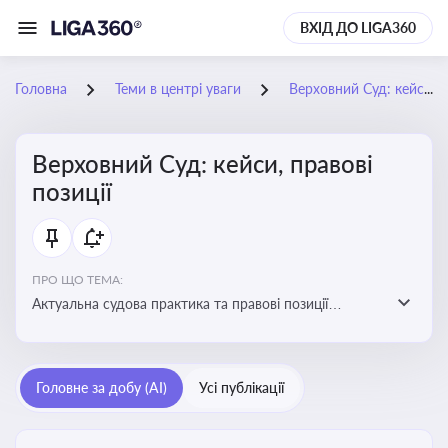
ВХІД ДО LIGA360
Головна
Теми в центрі уваги
Верховний Суд: кейси, правові позиції
Верховний Суд: кейси, правові
позиції
ПРО ЩО ТЕМА:
Актуальна судова практика та правові позиції
Верховного Суду
Головне за добу (AI)
Усі публікації