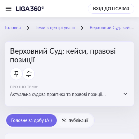
ВХІД ДО LIGA360
Головна
Теми в центрі уваги
Верховний Суд: кейси, правові позиції
Верховний Суд: кейси, правові
позиції
ПРО ЩО ТЕМА:
Актуальна судова практика та правові позиції
Верховного Суду
Головне за добу (AI)
Усі публікації