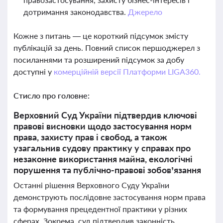
дотримання законодавства.
Джерело
Кожне з питань — це короткий підсумок змісту
публікацій за день. Повний список першоджерел з
посиланнями та розширений підсумок за добу
доступні у
комерційній версії Платформи LIGA360.
Стисло про головне:
Верховний Суд України підтвердив ключові
правові висновки щодо застосування норм
права, захисту прав і свобод, а також
узагальнив судову практику у справах про
незаконне використання майна, екологічні
порушення та публічно-правові зобов’язання
Останні рішення Верховного Суду України
демонструють послідовне застосування норм права
та формування прецедентної практики у різних
сферах. Зокрема, суд підтвердив законність