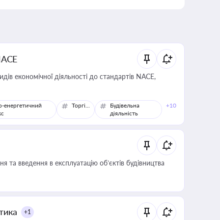
NACE
идів економічної діяльності до стандартів NACE,
о-енергетичний
Торгівля
Будівельна
+10
кс
діяльність
я та введення в експлуатацію об’єктів будівництва
итика
+1