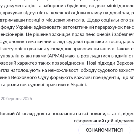
у документацію та заборонив будівництво двох мінігідроелек
д врахував відсутність належної оцінки впливу на довкілля, 
ідтримавши позицію місцевих жителів. Щодо соціального за
 фонду України здійснювати автоматичний перерахунок пенсі
енсіонерів. Це рішення захищає права пенсіонерів і забезпеч
Суд оновив тематичний огляд судової практики з господарсь
бізнесу орієнтуватися у складних правових питаннях. Також 
з управління активами (АРМА) мають розглядатися в адмініс
авовий характер таких правовідносин. Нові підходи Верховно
итла наголошують на неможливості обходу судового захисту
шення Верховного Суду формують важливі прецеденти, що впл
та розвиток судової практики в Україні.
,
20 березня 2026
Повний AI-огляд дня та посилання на всі новини, статті, віде
сформований цей підсумо
ОЗНАЙОМИТИСЯ