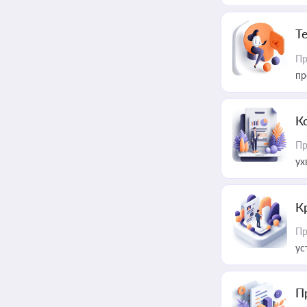
T
Пр
пр
К
Пр
ух
К
Пр
ус
П