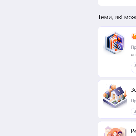
Теми, які мож
Пр
он
З
Пр
Р