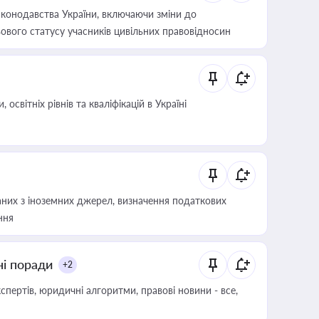
конодавства України, включаючи зміни до
ового статусу учасників цивільних правовідносин
світніх рівнів та кваліфікацій в Україні
аних з іноземних джерел, визначення податкових
ння
ні поради
+2
пертів, юридичні алгоритми, правові новини - все,