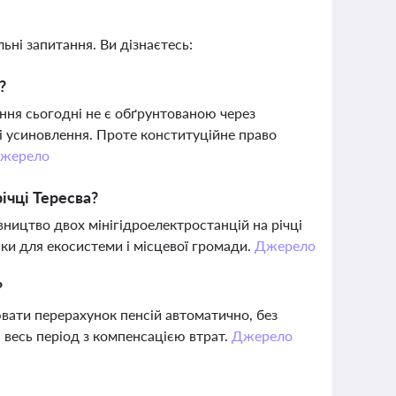
ьні запитання. Ви дізнаєтесь:
?
ння сьогодні не є обґрунтованою через
і усиновлення. Проте конституційне право
жерело
ічці Тересва?
ництво двох мінігідроелектростанцій на річці
ики для екосистеми і місцевої громади.
Джерело
?
вати перерахунок пенсій автоматично, без
а весь період з компенсацією втрат.
Джерело