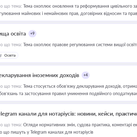
о що тема:
Тема охоплює оновлення та реформування цивільного за
гулювання майнових і немайнових прав, договірних відносин та прав
ища освіта
+9
о що тема:
Тема охоплює правове регулювання системи вищої освіти, о
Освіта
екларування іноземних доходів
+4
о що тема:
Тема стосується обов’язку декларування доходів, отрим
бов’язань та застосування правил уникнення подвійного оподаткува
elegram канали для нотаріусів: новини, кейси, практич
о що тема:
Огляди нормативних змін, судова практика, коментарі екс
о що пишуть у Telegram каналах для нотаріусів