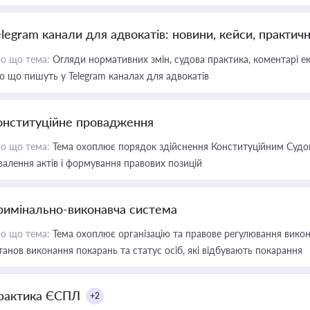
elegram канали для адвокатів: новини, кейси, практич
о що тема:
Огляди нормативних змін, судова практика, коментарі екс
о що пишуть у Telegram каналах для адвокатів
онституційне провадження
о що тема:
Тема охоплює порядок здійснення Конституційним Судом
валення актів і формування правових позицій
римінально-виконавча система
о що тема:
Тема охоплює організацію та правове регулювання викона
танов виконання покарань та статус осіб, які відбувають покарання
рактика ЄСПЛ
+2