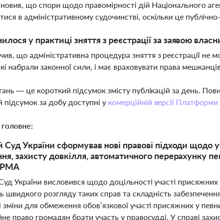
новив, що спори щодо правомірності дій Національного аге
тися в адміністративному судочинстві, оскільки це публічно
илося у практиці зняття з реєстрації за заявою власн
чив, що адміністративна процедура зняття з реєстрації не 
які набрали законної сили, і має враховувати права мешканці
тань — це короткий підсумок змісту публікацій за день. По
 підсумок за добу доступні у
комерційній версії Платформи
 головне:
 Суд України сформував нові правові підходи щодо у
ня, захисту довкілля, автоматичного перерахунку пен
 АРМА
Суд України висловився щодо доцільності участі присяжних
ть швидкого розгляду таких справ та складність забезпеченн
 зміни для обмеження обов’язкової участі присяжних у певн
не право громадян брати участь у правосудді. У справі зах