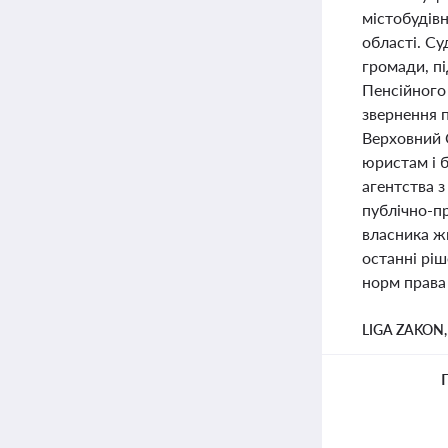
містобудівн
області. Су
громади, п
Пенсійного
звернення п
Верховний 
юристам і 
агентства 
публічно-пр
власника ж
останні рі
норм права 
LIGA ZAKON