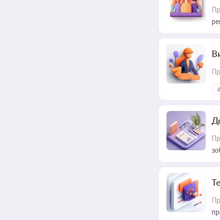
Пр
ре
В
Пр
Д
Пр
зо
T
Пр
пр