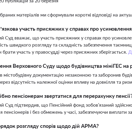
20 публікацій за 20 березня
ібраних матеріалів ми сформували короткі відповіді на актуал
’язкова участь присяжних у справах про усиновлення
й Суд вважає, що участь присяжних у справах про усиновле
ість швидкого розгляду та складність забезпечення таємниц
 брати участь у правосудді через присяжних зберігається.
Д
ення Верховного Суду щодо будівництва мініГЕС на р
в містобудівну документацію незаконною та заборонив будів
через відсутність належної оцінки впливу на довкілля та риз
ібно пенсіонерам звертатися для перерахунку пенсії
й Суд підтвердив, що Пенсійний фонд зобов’язаний здійсню
я пенсіонерів і без обмежень у часі, забезпечуючи виплати з
рядок розгляду спорів щодо дій АРМА?