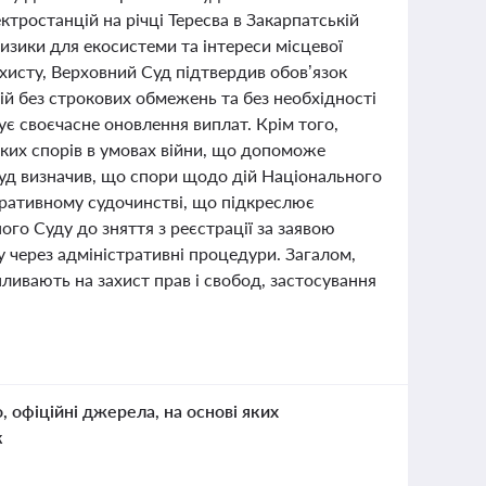
тростанцій на річці Тересва в Закарпатській
ризики для екосистеми та інтереси місцевої
хисту, Верховний Суд підтвердив обов’язок
й без строкових обмежень та без необхідності
ує своєчасне оновлення виплат. Крім того,
ких спорів в умовах війни, що допоможе
суд визначив, що спори щодо дій Національного
тративному судочинстві, що підкреслює
го Суду до зняття з реєстрації за заявою
 через адміністративні процедури. Загалом,
ивають на захист прав і свобод, застосування
о, офіційні джерела, на основі яких
к