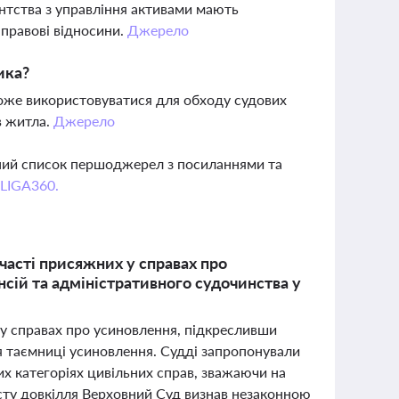
нтства з управління активами мають
-правові відносини.
Джерело
ика?
може використовуватися для обходу судових
в житла.
Джерело
вний список першоджерел з посиланнями та
 LIGA360.
часті присяжних у справах про
сій та адміністративного судочинства у
 у справах про усиновлення, підкресливши
я таємниці усиновлення. Судді запропонували
их категоріях цивільних справ, зважаючи на
исту довкілля Верховний Суд визнав незаконною