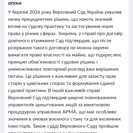
опіки
У березні 2026 року Верховний Суд України ухвалив
низку прецедентних рішень, що мають значний
вплив на судову практику та застосування норм
права у різних сферах. Зокрема, у справі про договір
довічного утримання Суд підтвердив, що після
розірвання такого договору не можна окремо
вимагати право власності на майно, що підкреслює
принцип обов’язковості судових рішень і
унеможливлює повторний розгляд вже вирішених
питань. Це рішення є важливим для захисту прав
сторін у цивільних спорах та формування єдиної
судової практики. В іншій важливій справі
Верховний Суд підтвердив широкі повноваження
управителів арештованих акцій за винятковою
процедурою управління АРМА, що має особливе
значення в умовах воєнного стану та для іноземних
інвесторів. Також судді Верховного Суду пройшли
спеціалізоване навчання з міжнародного