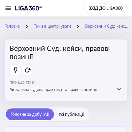
ВХІД ДО LIGA360
Головна
Теми в центрі уваги
Верховний Суд: кейси, правові позиції
Верховний Суд: кейси, правові
позиції
ПРО ЩО ТЕМА:
Актуальна судова практика та правові позиції
Верховного Суду
Головне за добу (AI)
Усі публікації