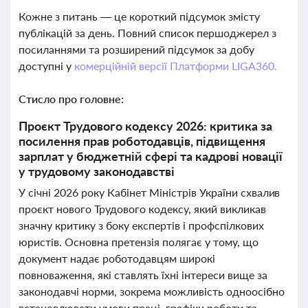
Кожне з питань — це короткий підсумок змісту
публікацій за день. Повний список першоджерел з
посиланнями та розширений підсумок за добу
доступні у
комерційній версії Платформи LIGA360.
Стисло про головне:
Проєкт Трудового кодексу 2026: критика за
посилення прав роботодавців, підвищення
зарплат у бюджетній сфері та кадрові новації
у трудовому законодавстві
У січні 2026 року Кабінет Міністрів України схвалив
проєкт нового Трудового кодексу, який викликав
значну критику з боку експертів і профспілкових
юристів. Основна претензія полягає у тому, що
документ надає роботодавцям широкі
повноваження, які ставлять їхні інтереси вище за
законодавчі норми, зокрема можливість одноосібно
встановлювати умови праці, графіки роботи та