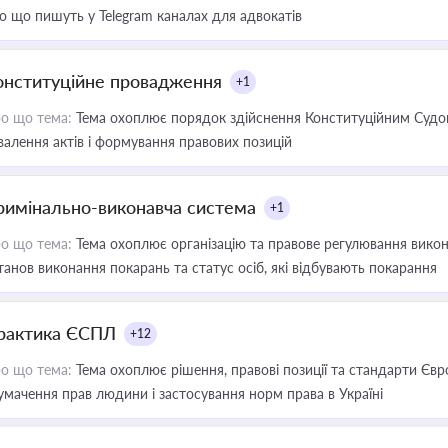
о що пишуть у Telegram каналах для адвокатів
онституційне провадження
+1
о що тема:
Тема охоплює порядок здійснення Конституційним Судом
валення актів і формування правових позицій
римінально-виконавча система
+1
о що тема:
Тема охоплює організацію та правове регулювання викона
танов виконання покарань та статус осіб, які відбувають покарання
рактика ЄСПЛ
+12
о що тема:
Тема охоплює рішення, правові позиції та стандарти Євр
умачення прав людини і застосування норм права в Україні