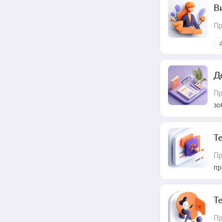
В
Пр
Д
Пр
зо
T
Пр
пр
T
Пр