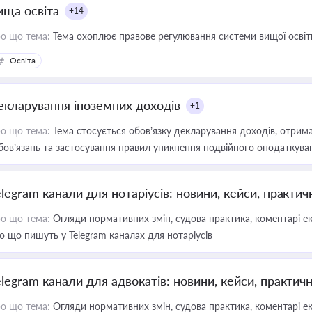
ища освіта
+14
о що тема:
Тема охоплює правове регулювання системи вищої освіти, о
Освіта
екларування іноземних доходів
+1
о що тема:
Тема стосується обов’язку декларування доходів, отрим
бов’язань та застосування правил уникнення подвійного оподаткува
elegram канали для нотаріусів: новини, кейси, практич
о що тема:
Огляди нормативних змін, судова практика, коментарі екс
о що пишуть у Telegram каналах для нотаріусів
elegram канали для адвокатів: новини, кейси, практич
о що тема:
Огляди нормативних змін, судова практика, коментарі екс