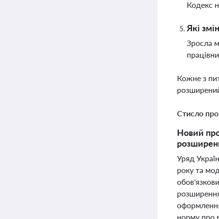
Кодекс н
Які змі
Зросла м
працівни
Кожне з пи
розширений
Стисло про
Новий про
розширенн
Уряд Україн
року та мо
обов'язкови
розширення
оформлення
норму про в