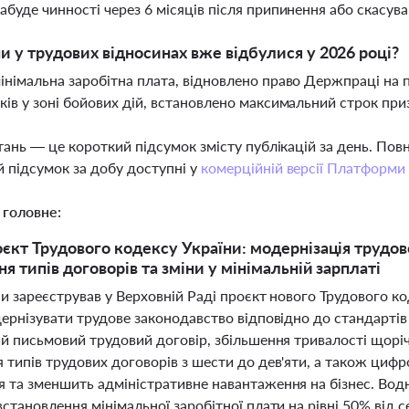
абуде чинності через 6 місяців після припинення або скасува
ни у трудових відносинах вже відбулися у 2026 році?
інімальна заробітна плата, відновлено право Держпраці на п
ків у зоні бойових дій, встановлено максимальний строк пр
тань — це короткий підсумок змісту публікацій за день. По
 підсумок за добу доступні у
комерційній версії Платформи
 головне:
єкт Трудового кодексу України: модернізація трудово
я типів договорів та зміни у мінімальній зарплаті
и зареєстрував у Верховній Раді проєкт нового Трудового к
дернізувати трудове законодавство відповідно до стандарт
й письмовий трудовий договір, збільшення тривалості щорічн
 типів трудових договорів з шести до дев'яти, а також цифр
 та зменшить адміністративне навантаження на бізнес. Водн
становлення мінімальної заробітної плати на рівні 50% від