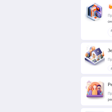
Пр
он
З
Пр
Р
Пр
ре