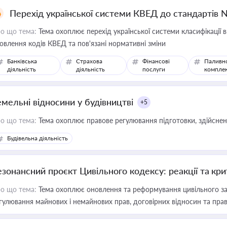
Перехід української системи КВЕД до стандартів 
о що тема:
Тема охоплює перехід української системи класифікації в
овлення кодів КВЕД та пов'язані нормативні зміни
Банківська
Страхова
Фінансові
Паливн
діяльність
діяльність
послуги
компле
емельні відносини у будівництві
+5
о що тема:
Тема охоплює правове регулювання підготовки, здійсненн
Будівельна діяльність
езонансний проєкт Цивільного кодексу: реакції та кр
о що тема:
Тема охоплює оновлення та реформування цивільного за
гулювання майнових і немайнових прав, договірних відносин та прав