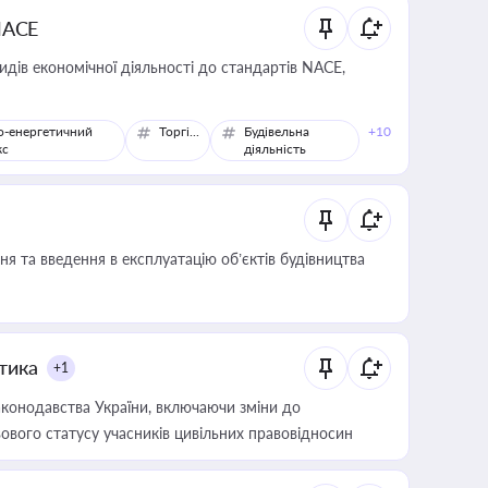
NACE
идів економічної діяльності до стандартів NACE,
о-енергетичний
Торгівля
Будівельна
+10
кс
діяльність
я та введення в експлуатацію об’єктів будівництва
итика
+1
конодавства України, включаючи зміни до
ового статусу учасників цивільних правовідносин