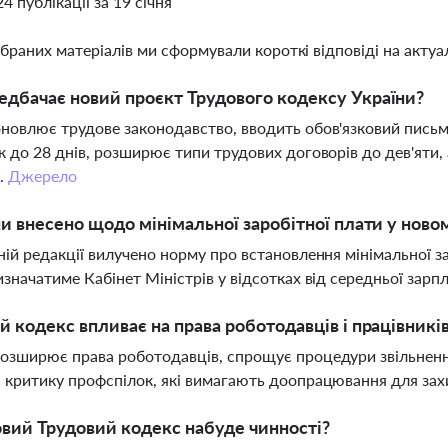
24 публікації за 19 січня
ібраних матеріалів ми сформували короткі відповіді на актуал
дбачає новий проєкт Трудового кодексу України?
новлює трудове законодавство, вводить обов'язковий письм
к до 28 днів, розширює типи трудових договорів до дев'яти
.
Джерело
ни внесено щодо мінімальної заробітної плати у ново
ній редакції вилучено норму про встановлення мінімальної зар
изначатиме Кабінет Міністрів у відсотках від середньої зарпл
й кодекс впливає на права роботодавців і працівникі
озширює права роботодавців, спрощує процедури звільненн
 критику профспілок, які вимагають доопрацювання для зах
вий Трудовий кодекс набуде чинності?