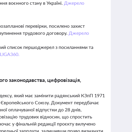
ння воєнного стану в Україні.
Джерело
озапланові перевірки, посилено захист
изупинення трудового договору.
Джерело
вний список першоджерел з посиланнями та
 LIGA360.
го законодавства, цифровізація,
одексу, який має замінити радянський КЗпП 1971
ів Європейського Союзу. Документ передбачає
ої оплачуваної відпустки до 28 днів,
овізацію трудових відносин, що спростить
очас у фінальній редакції проєкту вилучено
 середньої зарплати, залишивши право визначати