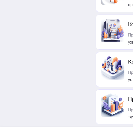
пр
К
Пр
ух
К
Пр
ус
П
Пр
тл