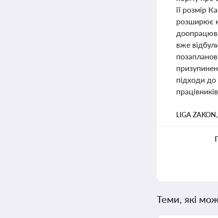
її розмір 
розширює к
доопрацюван
вже відбули
позапланові
призупинен
підходи до 
працівників
LIGA ZAKON
Теми, які мож