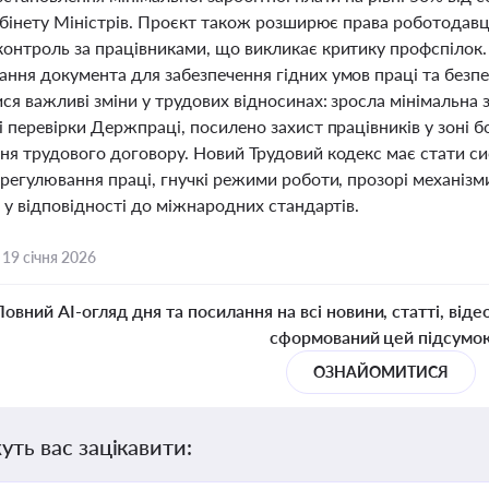
Кабінету Міністрів. Проєкт також розширює права роботодав
онтроль за працівниками, що викликає критику профспілок. 
ня документа для забезпечення гідних умов праці та безпеки
ся важливі зміни у трудових відносинах: зросла мінімальна 
 перевірки Держпраці, посилено захист працівників у зоні 
ня трудового договору. Новий Трудовий кодекс має стати 
регулювання праці, гнучкі режими роботи, прозорі механізм
 у відповідності до міжнародних стандартів.
,
19 січня 2026
Повний AI-огляд дня та посилання на всі новини, статті, віде
сформований цей підсумо
ОЗНАЙОМИТИСЯ
уть вас зацікавити: