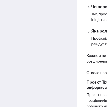
Чи пере
Так, про
ініціати
Яка рол
Профспіл
реіндуст
Кожне з пи
розширений
Стисло про
Проєкт Тр
реформува
Проєкт ново
працівників
робочого ча