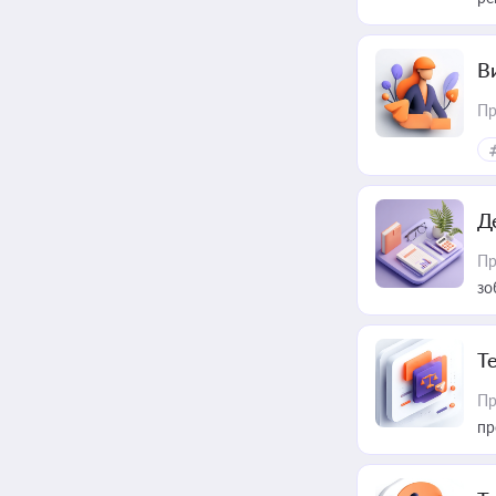
В
Пр
Д
Пр
зо
T
Пр
пр