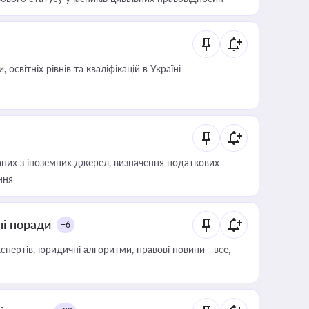
світніх рівнів та кваліфікацій в Україні
аних з іноземних джерел, визначення податкових
ння
ні поради
+6
пертів, юридичні алгоритми, правові новини - все,