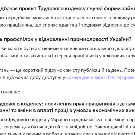
дбачає проєкт Трудового кодексу гнучкі форми зайн
єкт передбачає можливість встановлення гнучкого режиму ро
вою працівника, що сприяє адаптації трудових відносин до с
ь профспілок у відновленні промисловості України?
ки мають бути активними учасниками соціального діалогу 
ріалізацію та захищати інтереси працівників у ключових гал
тань — це короткий підсумок змісту публікацій за день. По
 підсумок за добу доступні у
комерційній версії Платформи
 головне:
удового кодексу: посилення прав працівників з дітьми
нні та зміни в оплаті праці в умовах економічних ви
го Трудового кодексу України передбачає суттєві зміни, сп
, зокрема для батьків дітей з інвалідністю. Законодавчі ін
су, гнучких режимів роботи, а також спеціальних відпусток 