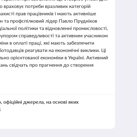
о враховує потреби вразливих категорій
захисті прав працівників і мають активніше
н та профспілковий лідер Павло Прудніков
іальної політики та відновленні промисловості,
 рупором справедливості та активним учасником
іни в оплаті праці, які мають забезпечити
отодавців реагувати на економічні виклики. Ці
льно орієнтованої економіки в Україні. Активний
нань свідчать про прагнення до створення
о, офіційні джерела, на основі яких
к