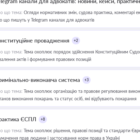
elegram канали для адвокатів: новини, кейси, практич
о що тема:
Огляди нормативних змін, судова практика, коментарі екс
о що пишуть у Telegram каналах для адвокатів
онституційне провадження
+2
о що тема:
Тема охоплює порядок здійснення Конституційним Судом
валення актів і формування правових позицій
римінально-виконавча система
+3
о що тема:
Тема охоплює організацію та правове регулювання викона
танов виконання покарань та статус осіб, які відбувають покарання
рактика ЄСПЛ
+8
о що тема:
Тема охоплює рішення, правові позиції та стандарти Євр
умачення прав людини і застосування норм права в Україні