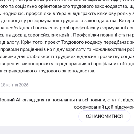
кого та соціально орієнтованого трудового законодавства, щ
. Водночас, профспілки в Україні відіграють ключову роль у 
 до процесу реформування трудового законодавства. Ветера
а необхідності посилення ролі профспілок у формуванні соц
сь на досвід європейських країн. Профспілки повинні стати
 діалогу. Крім того, проєкт Трудового кодексу передбачає зм
правами працівників на гідну зарплату та можливостями роб
ливими для стабільності трудових відносин і розвитку соціа
говорення законопроєкту серед правників і профільних об'єд
та справедливого трудового законодавства.
,
18 квітня 2026
Повний AI-огляд дня та посилання на всі новини, статті, віде
сформований цей підсумо
ОЗНАЙОМИТИСЯ