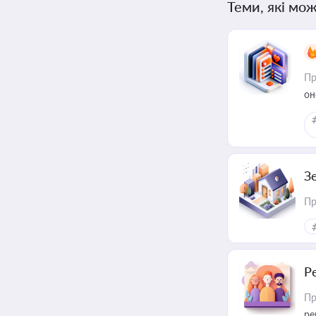
Теми, які мож
Пр
он
З
Пр
Р
Пр
ре