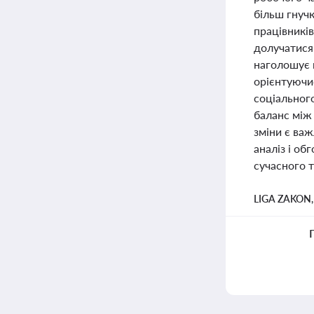
більш гнуч
працівників
долучатися
наголошує н
орієнтуючи
соціального
баланс між 
зміни є важ
аналіз і об
сучасного 
LIGA ZAKON