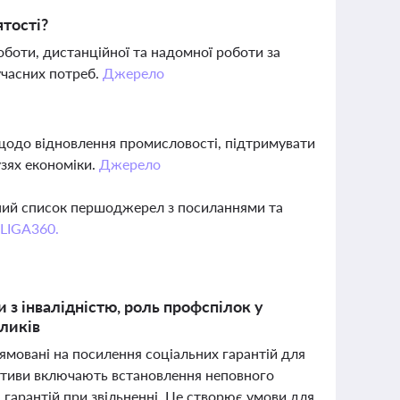
ятості?
боти, дистанційної та надомної роботи за
учасних потреб.
Джерело
щодо відновлення промисловості, підтримувати
узях економіки.
Джерело
вний список першоджерел з посиланнями та
 LIGA360.
 з інвалідністю, роль профспілок у
кликів
рямовані на посилення соціальних гарантій для
іціативи включають встановлення неповного
і гарантій при звільненні. Це створює умови для