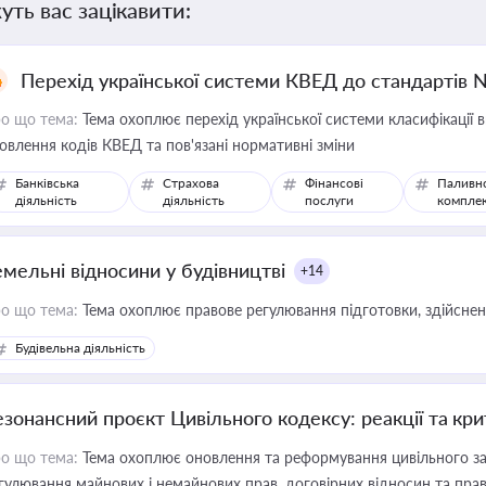
уть вас зацікавити:
Перехід української системи КВЕД до стандартів 
о що тема:
Тема охоплює перехід української системи класифікації в
овлення кодів КВЕД та пов'язані нормативні зміни
Банківська
Страхова
Фінансові
Паливн
діяльність
діяльність
послуги
компле
емельні відносини у будівництві
+14
о що тема:
Тема охоплює правове регулювання підготовки, здійсненн
Будівельна діяльність
езонансний проєкт Цивільного кодексу: реакції та кр
о що тема:
Тема охоплює оновлення та реформування цивільного за
гулювання майнових і немайнових прав, договірних відносин та прав