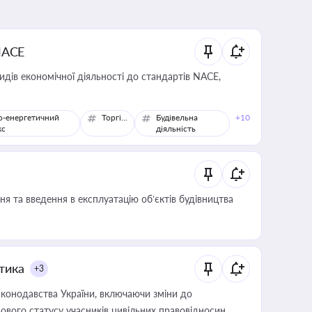
NACE
идів економічної діяльності до стандартів NACE,
о-енергетичний
Торгівля
Будівельна
+10
кс
діяльність
я та введення в експлуатацію об’єктів будівництва
итика
+3
конодавства України, включаючи зміни до
ового статусу учасників цивільних правовідносин