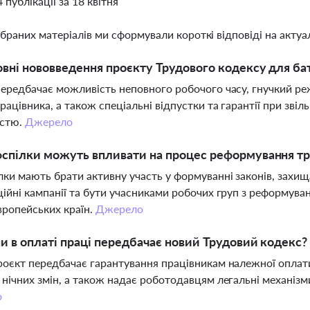
4 публікації за 18 квітня
ібраних матеріалів ми сформували короткі відповіді на актуал
овні нововведення проєкту Трудового кодексу для бать
ередбачає можливість неповного робочого часу, гнучкий ре
рацівника, а також спеціальні відпустки та гарантії при звіль
істю.
Джерело
спілки можуть впливати на процес реформування тру
ки мають брати активну участь у формуванні законів, захища
ійні кампанії та бути учасниками робочих груп з реформув
вропейських країн.
Джерело
ни в оплаті праці передбачає новий Трудовий кодекс?
оєкт передбачає гарантування працівникам належної оплат
нічних змін, а також надає роботодавцям легальні механізм
о