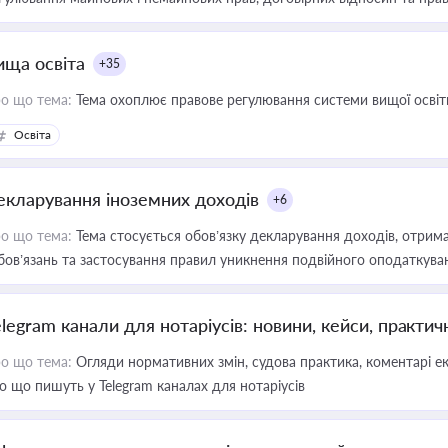
ища освіта
+35
о що тема:
Тема охоплює правове регулювання системи вищої освіти, о
Освіта
екларування іноземних доходів
+6
о що тема:
Тема стосується обов’язку декларування доходів, отрим
бов’язань та застосування правил уникнення подвійного оподаткува
elegram канали для нотаріусів: новини, кейси, практич
о що тема:
Огляди нормативних змін, судова практика, коментарі екс
о що пишуть у Telegram каналах для нотаріусів