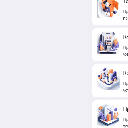
T
Пр
пр
К
Пр
ух
К
Пр
ус
П
Пр
тл