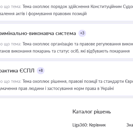
о що тема:
Тема охоплює порядок здійснення Конституційним Судом
валення актів і формування правових позицій
римінально-виконавча система
+3
о що тема:
Тема охоплює організацію та правове регулювання викона
танов виконання покарань та статус осіб, які відбувають покарання
рактика ЄСПЛ
+8
о що тема:
Тема охоплює рішення, правові позиції та стандарти Євр
умачення прав людини і застосування норм права в Україні
Каталог рішень
Liga360: Керівник
Зн