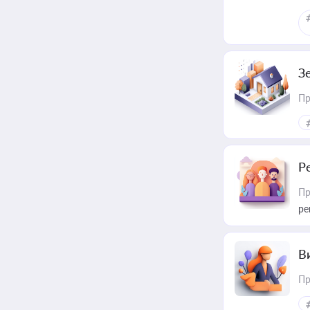
З
Пр
Р
Пр
ре
В
Пр