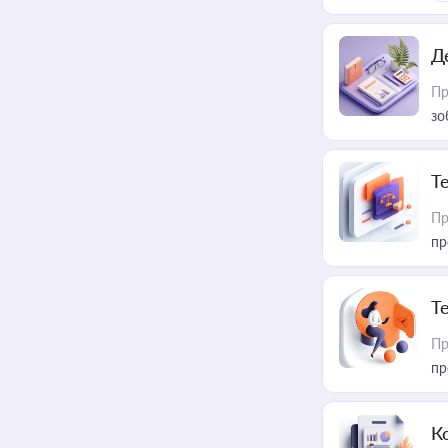
Д
Пр
зо
T
Пр
пр
T
Пр
пр
К