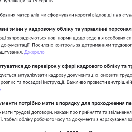
8 публікацій за 19 серпня
ібраних матеріалів ми сформували короткі відповіді на актуал
овні зміни у кадровому обліку та управлінні персонал
оці запроваджуються нові норми щодо ведення особових спра
 документації. Посилено контроль за дотриманням трудовог
аштування.
Джерело
отуватися до перевірок у сфері кадрового обліку та 
ується актуалізувати кадрову документацію, оновити трудов
розпис та посадові інструкції. Важливо провести внутрішній 
о
ументи потрібно мати в порядку для проходження пе
 мати трудові договори, накази про прийняття та звільнення
ії, табелі обліку робочого часу та документи з нарахування з