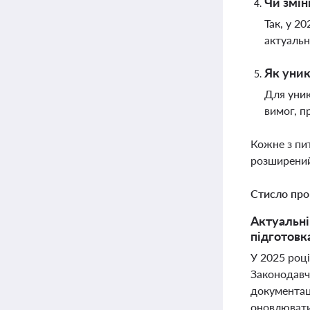
Чи змін
Так, у 2
актуальн
Як уник
Для уни
вимог, п
Кожне з пи
розширений
Стисло про
Актуальні
підготовк
У 2025 році
Законодавч
документаці
оновлювати 