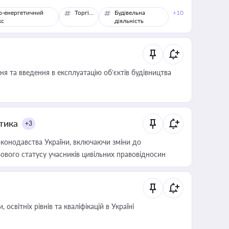
о-енергетичний
Торгівля
Будівельна
+10
кс
діяльність
я та введення в експлуатацію об’єктів будівництва
итика
+3
конодавства України, включаючи зміни до
ового статусу учасників цивільних правовідносин
світніх рівнів та кваліфікацій в Україні