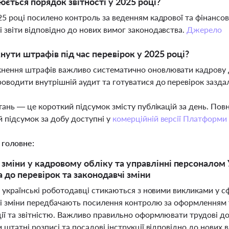
юється порядок звітності у 2025 році?
025 році посилено контроль за веденням кадрової та фінансо
і звіти відповідно до нових вимог законодавства.
Джерело
нути штрафів під час перевірок у 2025 році?
кнення штрафів важливо систематично оновлювати кадрову 
роводити внутрішній аудит та готуватися до перевірок зазда
тань — це короткий підсумок змісту публікацій за день. По
 підсумок за добу доступні у
комерційній версії Платформи
 головне:
 зміни у кадровому обліку та управлінні персоналом У
а до перевірок та законодавчі зміни
 українські роботодавці стикаються з новими викликами у с
і зміни передбачають посилення контролю за оформленням 
ї та звітністю. Важливо правильно оформлювати трудові дог
штатні розписі та посадові інструкції відповідно до нових 