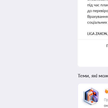
під час пла
до перевір
Врахування
соціальних 
LIGA ZAKON
Теми, які мож
Пр
он