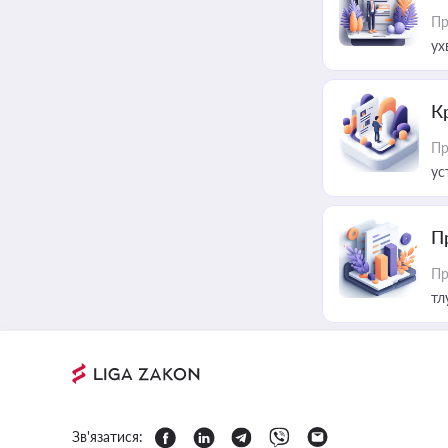
Пр
ух
К
Пр
ус
П
Пр
тл
Зв'язатися: