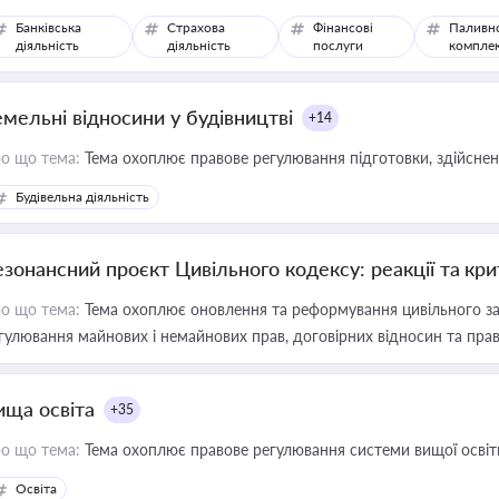
Банківська
Страхова
Фінансові
Паливн
діяльність
діяльність
послуги
компле
емельні відносини у будівництві
+14
о що тема:
Тема охоплює правове регулювання підготовки, здійсненн
Будівельна діяльність
езонансний проєкт Цивільного кодексу: реакції та кр
о що тема:
Тема охоплює оновлення та реформування цивільного за
гулювання майнових і немайнових прав, договірних відносин та прав
ища освіта
+35
о що тема:
Тема охоплює правове регулювання системи вищої освіти, о
Освіта