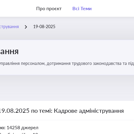
Про проєкт
Всі Теми
стрування
19-08-2025
вання
управління персоналом, дотримання трудового законодавства та під
19.08.2025 по темі: Кадрове адміністрування
но:
14258 джерел