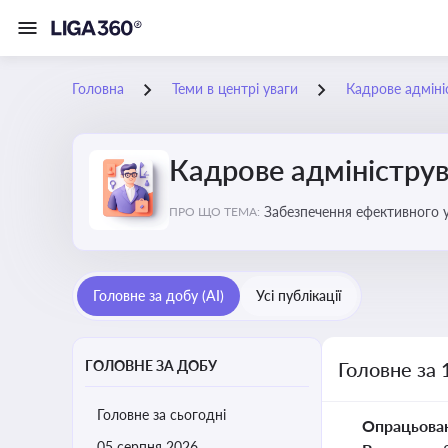
Головна
Теми в центрі уваги
Кадрове адміні
Кадрове адміністру
Забезпечення ефективного 
ПРО ЩО ТЕМА:
Головне за добу (AI)
Усі публікації
ГОЛОВНЕ ЗА ДОБУ
Головне за 
Головне за сьогодні
Опрацьова
05 серпня 2026