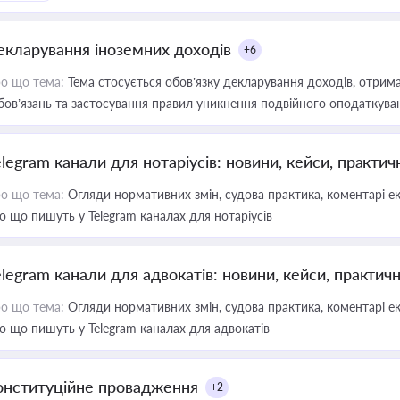
екларування іноземних доходів
+6
о що тема:
Тема стосується обов’язку декларування доходів, отрим
бов’язань та застосування правил уникнення подвійного оподаткува
elegram канали для нотаріусів: новини, кейси, практич
о що тема:
Огляди нормативних змін, судова практика, коментарі екс
о що пишуть у Telegram каналах для нотаріусів
elegram канали для адвокатів: новини, кейси, практич
о що тема:
Огляди нормативних змін, судова практика, коментарі екс
о що пишуть у Telegram каналах для адвокатів
онституційне провадження
+2