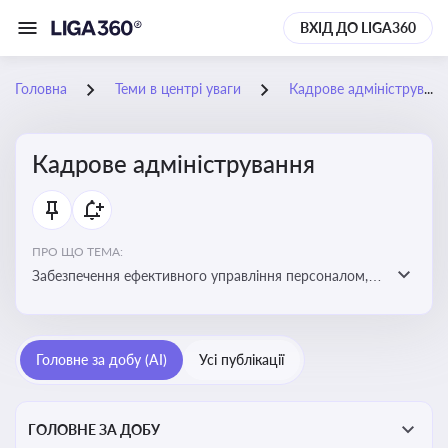
ВХІД ДО LIGA360
Головна
Теми в центрі уваги
Кадрове адміністрування
Кадрове адміністрування
ПРО ЩО ТЕМА:
Забезпечення ефективного управління персоналом,
дотримання трудового законодавства та підвищення
продуктивності працівників
Головне за добу (AI)
Усі публікації
ГОЛОВНЕ ЗА ДОБУ