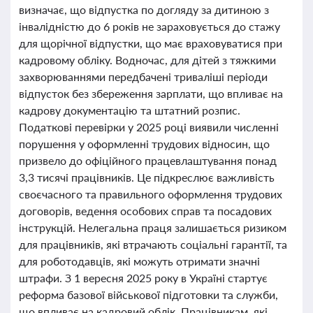
визначає, що відпустка по догляду за дитиною з
інвалідністю до 6 років не зараховується до стажу
для щорічної відпустки, що має враховуватися при
кадровому обліку. Водночас, для дітей з тяжкими
захворюваннями передбачені триваліші періоди
відпусток без збереження зарплати, що впливає на
кадрову документацію та штатний розпис.
Податкові перевірки у 2025 році виявили численні
порушення у оформленні трудових відносин, що
призвело до офіційного працевлаштування понад
3,3 тисячі працівників. Це підкреслює важливість
своєчасного та правильного оформлення трудових
договорів, ведення особових справ та посадових
інструкцій. Нелегальна праця залишається ризиком
для працівників, які втрачають соціальні гарантії, та
для роботодавців, які можуть отримати значні
штрафи. З 1 вересня 2025 року в Україні стартує
реформа базової військової підготовки та служби,
що впливає на кадровий облік. Працівникам, які