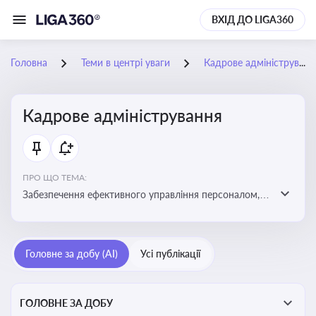
ВХІД ДО LIGA360
Головна
Теми в центрі уваги
Кадрове адміністрування
Кадрове адміністрування
ПРО ЩО ТЕМА:
Забезпечення ефективного управління персоналом,
дотримання трудового законодавства та підвищення
продуктивності працівників
Головне за добу (AI)
Усі публікації
ГОЛОВНЕ ЗА ДОБУ