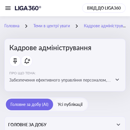
ВХІД ДО LIGA360
Головна
Теми в центрі уваги
Кадрове адміністрування
Кадрове адміністрування
ПРО ЩО ТЕМА:
Забезпечення ефективного управління персоналом,
дотримання трудового законодавства та підвищення
продуктивності працівників
Головне за добу (AI)
Усі публікації
ГОЛОВНЕ ЗА ДОБУ