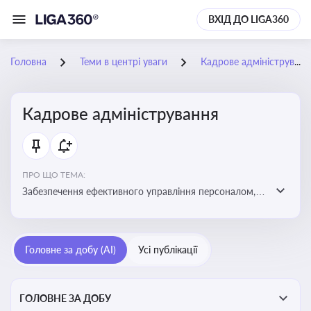
ВХІД ДО LIGA360
Головна
Теми в центрі уваги
Кадрове адміністрування
Кадрове адміністрування
ПРО ЩО ТЕМА:
Забезпечення ефективного управління персоналом,
дотримання трудового законодавства та підвищення
продуктивності працівників
Головне за добу (AI)
Усі публікації
ГОЛОВНЕ ЗА ДОБУ