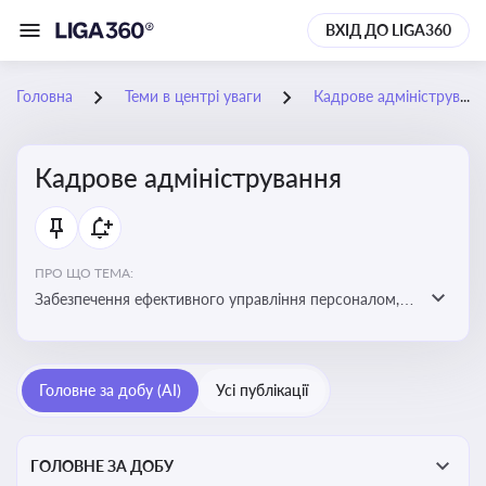
ВХІД ДО LIGA360
Головна
Теми в центрі уваги
Кадрове адміністрування
Кадрове адміністрування
ПРО ЩО ТЕМА:
Забезпечення ефективного управління персоналом,
дотримання трудового законодавства та підвищення
продуктивності працівників
Головне за добу (AI)
Усі публікації
ГОЛОВНЕ ЗА ДОБУ