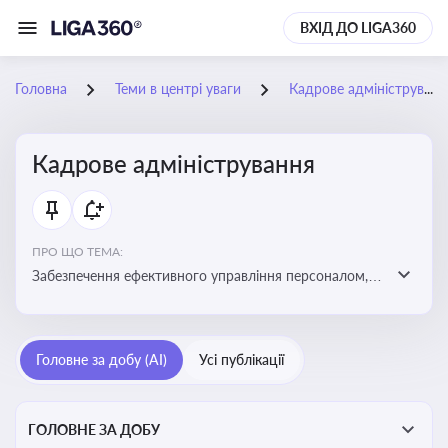
ВХІД ДО LIGA360
Головна
Теми в центрі уваги
Кадрове адміністрування
Кадрове адміністрування
ПРО ЩО ТЕМА:
Забезпечення ефективного управління персоналом,
дотримання трудового законодавства та підвищення
продуктивності працівників
Головне за добу (AI)
Усі публікації
ГОЛОВНЕ ЗА ДОБУ