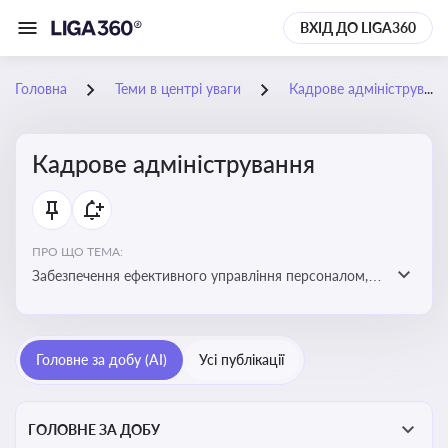
ВХІД ДО LIGA360
Головна
Теми в центрі уваги
Кадрове адміністрування
Кадрове адміністрування
ПРО ЩО ТЕМА:
Забезпечення ефективного управління персоналом,
дотримання трудового законодавства та підвищення
продуктивності працівників
Головне за добу (AI)
Усі публікації
ГОЛОВНЕ ЗА ДОБУ