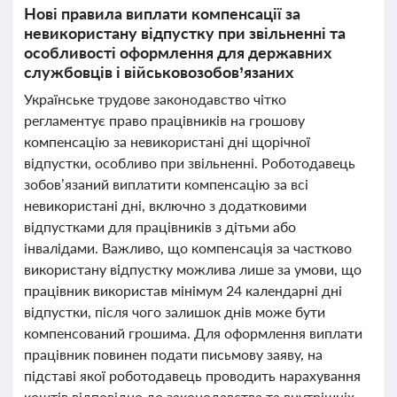
Нові правила виплати компенсації за
невикористану відпустку при звільненні та
особливості оформлення для державних
службовців і військовозобов’язаних
Українське трудове законодавство чітко
регламентує право працівників на грошову
компенсацію за невикористані дні щорічної
відпустки, особливо при звільненні. Роботодавець
зобов’язаний виплатити компенсацію за всі
невикористані дні, включно з додатковими
відпустками для працівників з дітьми або
інвалідами. Важливо, що компенсація за частково
використану відпустку можлива лише за умови, що
працівник використав мінімум 24 календарні дні
відпустки, після чого залишок днів може бути
компенсований грошима. Для оформлення виплати
працівник повинен подати письмову заяву, на
підставі якої роботодавець проводить нарахування
коштів відповідно до законодавства та внутрішніх