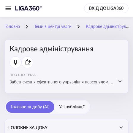
ВХІД ДО LIGA360
Головна
Теми в центрі уваги
Кадрове адміністрування
Кадрове адміністрування
ПРО ЩО ТЕМА:
Забезпечення ефективного управління персоналом,
дотримання трудового законодавства та підвищення
продуктивності працівників
Головне за добу (AI)
Усі публікації
ГОЛОВНЕ ЗА ДОБУ