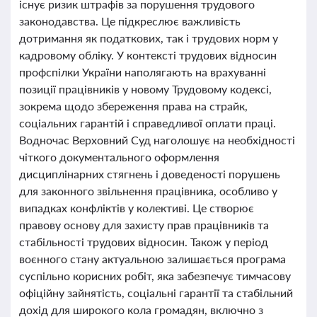
існує ризик штрафів за порушення трудового
законодавства. Це підкреслює важливість
дотримання як податкових, так і трудових норм у
кадровому обліку. У контексті трудових відносин
профспілки України наполягають на врахуванні
позиції працівників у новому Трудовому кодексі,
зокрема щодо збереження права на страйк,
соціальних гарантій і справедливої оплати праці.
Водночас Верховний Суд наголошує на необхідності
чіткого документального оформлення
дисциплінарних стягнень і доведеності порушень
для законного звільнення працівника, особливо у
випадках конфліктів у колективі. Це створює
правову основу для захисту прав працівників та
стабільності трудових відносин. Також у період
воєнного стану актуальною залишається програма
суспільно корисних робіт, яка забезпечує тимчасову
офіційну зайнятість, соціальні гарантії та стабільний
дохід для широкого кола громадян, включно з