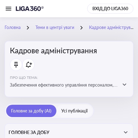
ВХІД ДО LIGA360
Головна
Теми в центрі уваги
Кадрове адміністрування
Кадрове адміністрування
ПРО ЩО ТЕМА:
Забезпечення ефективного управління персоналом,
дотримання трудового законодавства та підвищення
продуктивності працівників
Головне за добу (AI)
Усі публікації
ГОЛОВНЕ ЗА ДОБУ