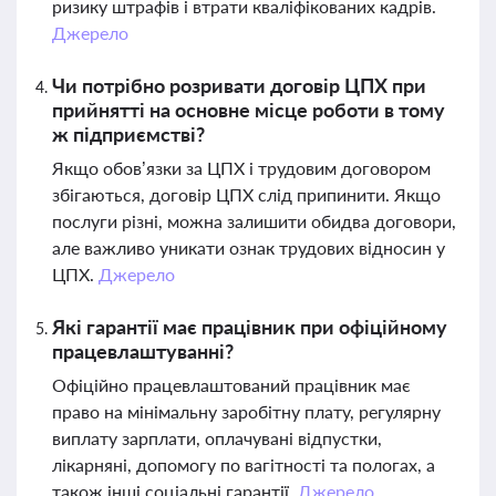
ризику штрафів і втрати кваліфікованих кадрів.
Джерело
Чи потрібно розривати договір ЦПХ при
прийнятті на основне місце роботи в тому
ж підприємстві?
Якщо обов’язки за ЦПХ і трудовим договором
збігаються, договір ЦПХ слід припинити. Якщо
послуги різні, можна залишити обидва договори,
але важливо уникати ознак трудових відносин у
ЦПХ.
Джерело
Які гарантії має працівник при офіційному
працевлаштуванні?
Офіційно працевлаштований працівник має
право на мінімальну заробітну плату, регулярну
виплату зарплати, оплачувані відпустки,
лікарняні, допомогу по вагітності та пологах, а
також інші соціальні гарантії.
Джерело