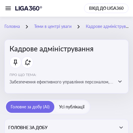
ВХІД ДО LIGA360
Головна
Теми в центрі уваги
Кадрове адміністрування
Кадрове адміністрування
ПРО ЩО ТЕМА:
Забезпечення ефективного управління персоналом,
дотримання трудового законодавства та підвищення
продуктивності працівників
Головне за добу (AI)
Усі публікації
ГОЛОВНЕ ЗА ДОБУ