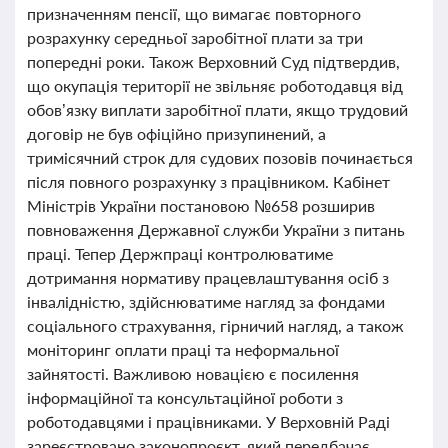
призначенням пенсії, що вимагає повторного
розрахунку середньої заробітної плати за три
попередні роки. Також Верховний Суд підтвердив,
що окупація території не звільняє роботодавця від
обов’язку виплати заробітної плати, якщо трудовий
договір не був офіційно призупинений, а
тримісячний строк для судових позовів починається
після повного розрахунку з працівником. Кабінет
Міністрів України постановою №658 розширив
повноваження Державної служби України з питань
праці. Тепер Держпраці контролюватиме
дотримання нормативу працевлаштування осіб з
інвалідністю, здійснюватиме нагляд за фондами
соціального страхування, гірничий нагляд, а також
моніторинг оплати праці та неформальної
зайнятості. Важливою новацією є посилення
інформаційної та консультаційної роботи з
роботодавцями і працівниками. У Верховній Раді
зареєстровано законопроєкт, який передбачає