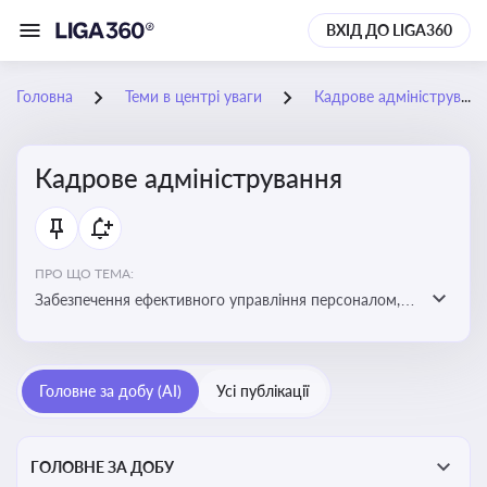
ВХІД ДО LIGA360
Головна
Теми в центрі уваги
Кадрове адміністрування
Кадрове адміністрування
ПРО ЩО ТЕМА:
Забезпечення ефективного управління персоналом,
дотримання трудового законодавства та підвищення
продуктивності працівників
Головне за добу (AI)
Усі публікації
ГОЛОВНЕ ЗА ДОБУ