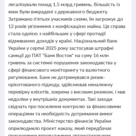
легалізували понад 1,5 млрд гривень, більшість із
яких були викрадені з державного бюджету.
Затримано п'ятьох учасників схеми, їм загрожує до
12 років ув'язнення з конфіскацією майна. Ця справа
стала однією з найбільших у сфері протидії
відмиванню доходів у країні. Національний банк
України у серпні 2025 року застосував штрафні
санкції до ПАТ "Банк Восток" на суму 16 млн
гривень за системні порушення законодавства у
сфері фінансового моніторингу та валютного
регулювання. Банк не дотримувався ризик-
орієнтованого підходу, здійснював неналежну
перевірку клієнтів, зокрема з високим ризиком, і мав
недоліки у внутрішніх документах. Такі заходи
свідчать про посилення контролю за фінансовими
операціями та необхідність дотримання вимог
законодавства. Міністерство фінансів України
оприлюднило проєкт наказу, який передбачає
прискорення впровадження автоматизованих