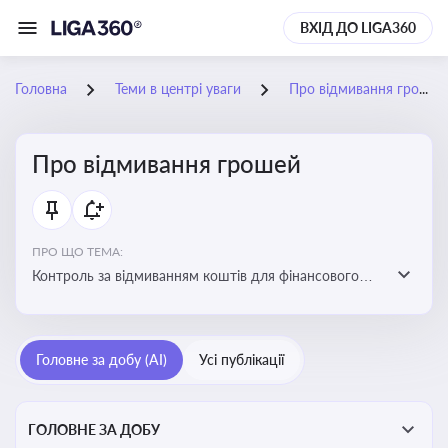
ВХІД ДО LIGA360
Головна
Теми в центрі уваги
Про відмивання грошей
Про відмивання грошей
ПРО ЩО ТЕМА:
Контроль за відмиванням коштів для фінансового
моніторингу, що допомагає запобігати незаконним
схемам, фінансуванню тероризму та ухиленню від
сплати податків. Вбудовування AML у договори та
Головне за добу (AI)
Усі публікації
політики
ГОЛОВНЕ ЗА ДОБУ