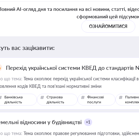
Повний AI-огляд дня та посилання на всі новини, статті, віде
сформований цей підсумо
ОЗНАЙОМИТИСЯ
уть вас зацікавити:
Перехід української системи КВЕД до стандартів 
о що тема:
Тема охоплює перехід української системи класифікації в
овлення кодів КВЕД та пов'язані нормативні зміни
Банківська
Страхова
Фінансові
Паливн
діяльність
діяльність
послуги
компле
емельні відносини у будівництві
+1
о що тема:
Тема охоплює правове регулювання підготовки, здійсненн