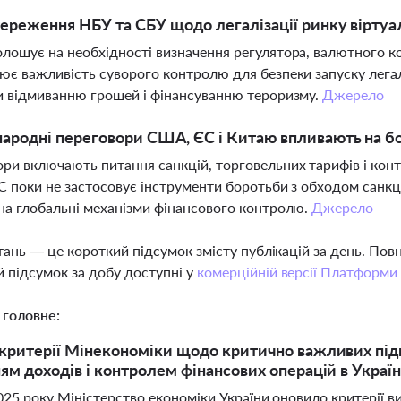
тереження НБУ та СБУ щодо легалізації ринку віртуа
лошує на необхідності визначення регулятора, валютного к
ює важливість суворого контролю для безпеки запуску лега
и відмиванню грошей і фінансуванню тероризму.
Джерело
ародні переговори США, ЄС і Китаю впливають на б
ри включають питання санкцій, торговельних тарифів і ко
ЄС поки не застосовує інструменти боротьби з обходом сан
на глобальні механізми фінансового контролю.
Джерело
тань — це короткий підсумок змісту публікацій за день. По
 підсумок за добу доступні у
комерційній версії Платформи
 головне:
критерії Мінекономіки щодо критично важливих підп
ям доходів і контролем фінансових операцій в Україні
025 року Міністерство економіки України оновило критерії 