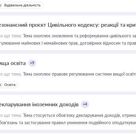
Будівельна діяльність
езонансний проєкт Цивільного кодексу: реакції та кр
о що тема:
Тема охоплює оновлення та реформування цивільного за
гулювання майнових і немайнових прав, договірних відносин та прав
ища освіта
+9
о що тема:
Тема охоплює правове регулювання системи вищої освіти, о
Освіта
екларування іноземних доходів
+4
о що тема:
Тема стосується обов’язку декларування доходів, отрим
бов’язань та застосування правил уникнення подвійного оподаткува