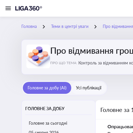
Головна
Теми в центрі уваги
Про відмиванн
Про відмивання гро
Контроль за відмиванням к
ПРО ЩО ТЕМА:
ухиленню від сплати податк
Головне за добу (AI)
Усі публікації
ГОЛОВНЕ ЗА ДОБУ
Головне за 
Головне за сьогодні
Опрацьова
05 серпня 2026