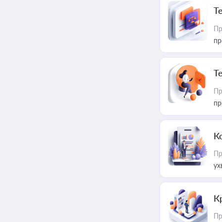
T
Пр
пр
T
Пр
пр
К
Пр
ух
К
Пр