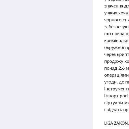
значення д
у яких хоча
чорного спи
забезпечуют
що покращу
кримінальні
окружної п
через крип
продажу кон
понад 2,6 
операціями
угоди, де п
інструмент
імпорт рос
віртуальних
свідчать пр
LIGA ZAKON