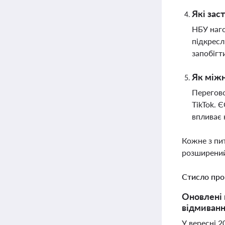
Які зас
НБУ наго
підкресл
запобігт
Як міжн
Перегово
TikTok. 
впливає 
Кожне з пи
розширений
Стисло про
Оновлені 
відмиванн
У вересні 2