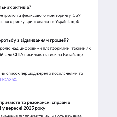
льних активів?
онтролю та фінансового моніторингу. СБУ
льного ринку криптовалют в Україні, щоб
оротьбу з відмиванням грошей?
нтролю над цифровими платформами, такими як
кцій, але США посилюють тиск на Китай, що
вний список першоджерел з посиланнями та
 LIGA360.
риємств та резонансні справи з
 у вересні 2025 року
визначення підприємств, які мають важливе