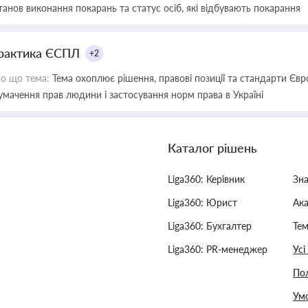
танов виконання покарань та статус осіб, які відбувають покарання
рактика ЄСПЛ
+2
о що тема:
Тема охоплює рішення, правові позиції та стандарти Євр
умачення прав людини і застосування норм права в Україні
Каталог рішень
Liga360: Керівник
Зн
Liga360: Юрист
Ак
Liga360: Бухгалтер
Тем
Liga360: PR-менеджер
Усі
Пол
Умо