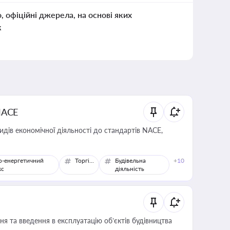
о, офіційні джерела, на основі яких
к
NACE
идів економічної діяльності до стандартів NACE,
о-енергетичний
Торгівля
Будівельна
+10
кс
діяльність
я та введення в експлуатацію об’єктів будівництва