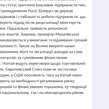
ати статус критично важливих підприємств тим,
 громадянином Росії, Білорусі чи держав
цівників і стабільність роботи підприємств, що
кують підхід після реорганізації міністерств,
ння. Паралельно тривають резонансні
ією коштів. Зокрема, прокурор Мукачівської
винувачуються у вимаганні та відмиванні грошей
рухомості. Також на Волині викрито канал
конному збуті та легалізації доходів на суму
 контролю за сумнівними фінансовими
С і Китай ведуть переговори щодо торговельної
оль. Європейський Союз поки не застосовує
тодам, а США посилюють тиск на Китай через
шують на необхідності регулювання ринку
грошей та фінансуванню тероризму. Ці тенденції
а національному, так і на міжнародному рівнях.