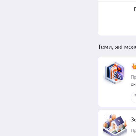
Теми, які мож
Пр
он
З
Пр