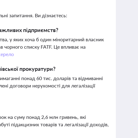
ьні запитання. Ви дізнаєтесь:
важливих підприємств?
а, у яких хоча б один міноритарний власник
ав чорного списку FATF. Це впливає на
ерело
івської прокуратури?
маганні понад 60 тис. доларів та відмиванні
ені договори нерухомості для легалізації
к на суму понад 2,6 млн гривень, які
уті підакцизних товарів та легалізації доходів,