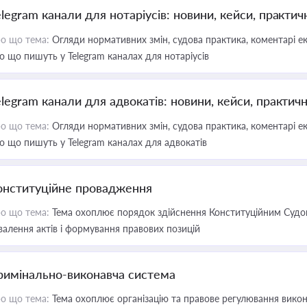
elegram канали для нотаріусів: новини, кейси, практич
о що тема:
Огляди нормативних змін, судова практика, коментарі екс
о що пишуть у Telegram каналах для нотаріусів
elegram канали для адвокатів: новини, кейси, практич
о що тема:
Огляди нормативних змін, судова практика, коментарі екс
о що пишуть у Telegram каналах для адвокатів
онституційне провадження
о що тема:
Тема охоплює порядок здійснення Конституційним Судом
валення актів і формування правових позицій
римінально-виконавча система
о що тема:
Тема охоплює організацію та правове регулювання викона