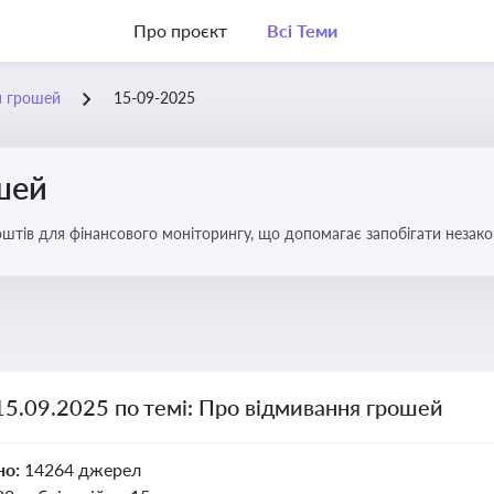
Про проєкт
Всі Теми
я грошей
15-09-2025
шей
оштів для фінансового моніторингу, що допомагає запобігати незак
ів. Вбудовування AML у договори та політики
15.09.2025 по темі: Про відмивання грошей
но:
14264 джерел