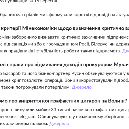
28 публікацій за 15 вересня
ібраних матеріалів ми сформували короткі відповіді на актуал
і критерії Мінекономіки щодо визначення критично 
міки заборонило визнавати критично важливими підприємств
є під санкціями або є громадянином Росії, Білорусі чи держ
ня працівників і стабільність роботи таких підприємств.
Дж
алі справи про відмивання доходів прокурором Мукач
 Басараб та його бізнес-партнер Русин обвинувачуються у ви
через криптовалютні операції. Вони використовували підробл
а також погрожували потерпілим.
Джерело
мо про викриття контрафактних цигарок на Волині?
ронці вилучили майже 33 тисячі пачок контрафактних цигаро
и через Telegram. Обвинувачують у незаконному зберіганні, зб
их злочинним шляхом.
Джерело