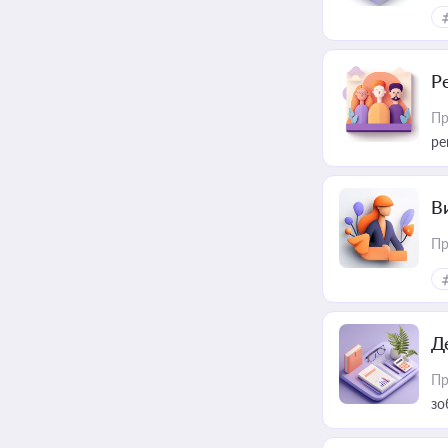
Р
Пр
ре
В
Пр
Д
Пр
зо