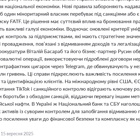
ля національної економіки. Нові правила забороняють надав
 б один міноритарний власник перебуває під санкціями або є
ску FATF. Це рішення має суттєвий вплив на бронювання пра
ь важливі галузі економіки. Водночас оновлені критерії уніфі
є контроль за підприємствами, які мають стратегічне значе
 провадження, пов’язані з відмиванням доходів та легалізац
рокуратури Віталій Басараб та його бізнес-партнер Русин об
товалютні операції, використовуючи підроблені договори не
трафактних цигарок через Telegram, де обвинувачують у неза
млн гривень. Ці справи підкреслюють важливість посилення
 та ідентифікацією клієнтів. На міжнародному рівні США, Є
итання TikTok і санкційного контролю відіграють ключову р
и боротьби з обходом санкцій, віддаючи перевагу іншим ме
ійської нафти. В Україні ж Національний банк та СБУ наголо
 активів із суворим контролем для запобігання відмиванню 
о посилення уваги до фінансової безпеки та комплаєнсу як н
,
15 вересня 2025