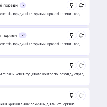
ні поради
+2
пертів, юридичні алгоритми, правові новини - все,
ні поради
+23
пертів, юридичні алгоритми, правові новини - все,
 України конституційного контролю, розгляду справ,
ння кримінальних покарань, діяльність органів і