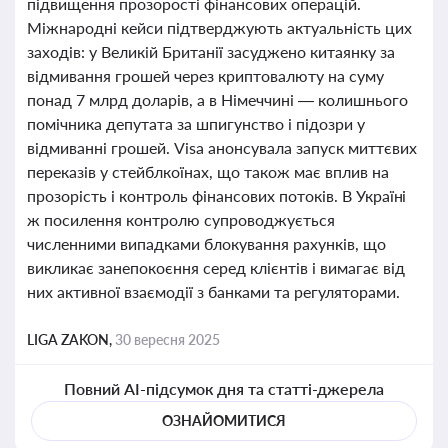
підвищення прозорості фінансових операцій.
Міжнародні кейси підтверджують актуальність цих
заходів: у Великій Британії засуджено китаянку за
відмивання грошей через криптовалюту на суму
понад 7 млрд доларів, а в Німеччині — колишнього
помічника депутата за шпигунство і підозри у
відмиванні грошей. Visa анонсувала запуск миттєвих
переказів у стейблкоїнах, що також має вплив на
прозорість і контроль фінансових потоків. В Україні
ж посилення контролю супроводжується
численними випадками блокування рахунків, що
викликає занепокоєння серед клієнтів і вимагає від
них активної взаємодії з банками та регуляторами.
LIGA ZAKON,
30 вересня 2025
Повний AI-підсумок дня та статті-джерела
ОЗНАЙОМИТИСЯ