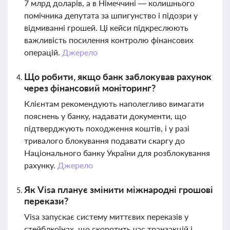
7 млрд доларів, а в Німеччині — колишнього
помічника депутата за шпигунство і підозри у
відмиванні грошей. Ці кейси підкреслюють
важливість посилення контролю фінансових
операцій.
Джерело
Що робити, якщо банк заблокував рахунок
через фінансовий моніторинг?
Клієнтам рекомендують наполегливо вимагати
пояснень у банку, надавати документи, що
підтверджують походження коштів, і у разі
тривалого блокування подавати скаргу до
Національного банку України для розблокування
рахунку.
Джерело
Як Visa планує змінити міжнародні грошові
перекази?
Visa запускає систему миттєвих переказів у
стейблкоїнах, що скоротить час транзакцій і