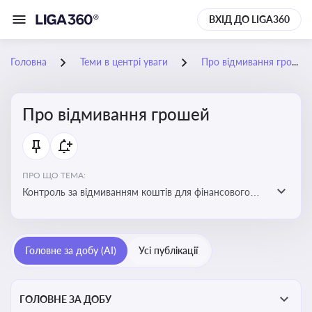
ВХІД ДО LIGA360
Головна
Теми в центрі уваги
Про відмивання грошей
Про відмивання грошей
ПРО ЩО ТЕМА:
Контроль за відмиванням коштів для фінансового
моніторингу, що допомагає запобігати незаконним
схемам, фінансуванню тероризму та ухиленню від
сплати податків. Вбудовування AML у договори та
Головне за добу (AI)
Усі публікації
політики
ГОЛОВНЕ ЗА ДОБУ