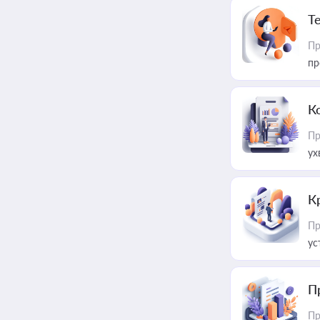
T
Пр
пр
К
Пр
ух
К
Пр
ус
П
Пр