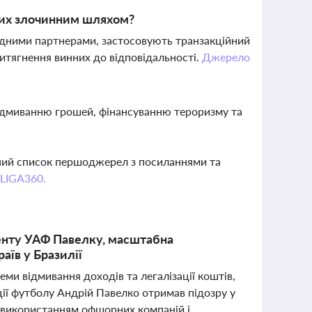
аних злочинним шляхом?
дними партнерами, застосовують транзакційний
притягнення винних до відповідальності.
Джерело
відмиванню грошей, фінансуванню тероризму та
вний список першоджерел з посиланнями та
 LIGA360.
енту УАФ Павелку, масштабна
аїв у Бразилії
ми відмивання доходів та легалізації коштів,
ії футболу Андрій Павелко отримав підозру у
 з використанням офшорних компаній і