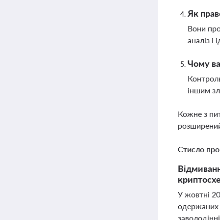
Як прав
Вони про
аналіз і
Чому ва
Контроль
іншим зл
Кожне з пи
розширений
Стисло про
Відмиванн
криптосхе
У жовтні 20
одержаних 
заволодінні