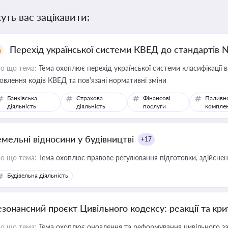
уть вас зацікавити:
Перехід української системи КВЕД до стандартів 
о що тема:
Тема охоплює перехід української системи класифікації в
овлення кодів КВЕД та пов'язані нормативні зміни
Банківська
Страхова
Фінансові
Паливн
діяльність
діяльність
послуги
компле
емельні відносини у будівництві
+17
о що тема:
Тема охоплює правове регулювання підготовки, здійсненн
Будівельна діяльність
езонансний проєкт Цивільного кодексу: реакції та кр
о що тема:
Тема охоплює оновлення та реформування цивільного за