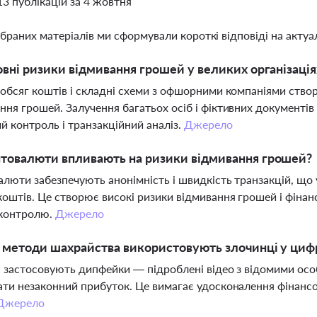
13 публікацій за 4 жовтня
ібраних матеріалів ми сформували короткі відповіді на актуал
овні ризики відмивання грошей у великих організація
обсяг коштів і складні схеми з офшорними компаніями ств
ня грошей. Залучення багатьох осіб і фіктивних документів
й контроль і транзакційний аналіз.
Джерело
товалюти впливають на ризики відмивання грошей?
люти забезпечують анонімність і швидкість транзакцій, що 
оштів. Це створює високі ризики відмивання грошей і фінан
 контролю.
Джерело
і методи шахрайства використовують злочинці у ци
 застосовують дипфейки — підроблені відео з відомими особ
ти незаконний прибуток. Це вимагає удосконалення фінансов
Джерело