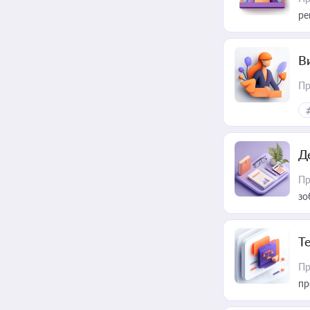
ре
В
Пр
Д
Пр
зо
T
Пр
пр