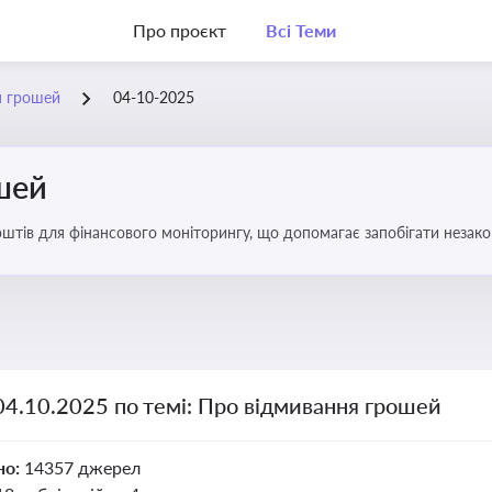
Про проєкт
Всі Теми
я грошей
04-10-2025
шей
оштів для фінансового моніторингу, що допомагає запобігати незак
ів. Вбудовування AML у договори та політики
04.10.2025 по темі: Про відмивання грошей
но:
14357 джерел