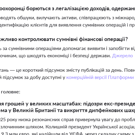
оохоронці борються з легалізацією доходів, одерж
водять обшуки, вилучають активи, співпрацюють з міжнаро
 ідентифікацію клієнтів для виявлення сумнівних операцій і 
жливо контролювати сумнівні фінансові операції?
 за сумнівними операціями допомагає виявити і запобігти 
очинам, що шкодять економіці і безпеці держави.
Джерело
тань — це короткий підсумок змісту публікацій за день. По
 підсумок за добу доступні у
комерційній версії Платформи
 головне:
я грошей у великих масштабах: підозри екс-презид
ма у Великій Британії та викриття дипфейкових шахр
25 року низка резонансних справ привернула увагу до пробле
злочинним шляхом. Колишній президент Української асоціац
 9,3 млн євро, які надійшли від УЄФА, через складну схему