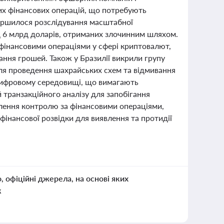
них фінансових операцій, що потребують
вершилося розслідування масштабної
ад 6 млрд доларів, отриманих злочинним шляхом.
 фінансовими операціями у сфері криптовалют,
ання грошей. Також у Бразилії викрили групу
ля проведення шахрайських схем та відмивання
 цифровому середовищі, що вимагають
 транзакційного аналізу для запобігання
илення контролю за фінансовими операціями,
 фінансової розвідки для виявлення та протидії
о, офіційні джерела, на основі яких
к