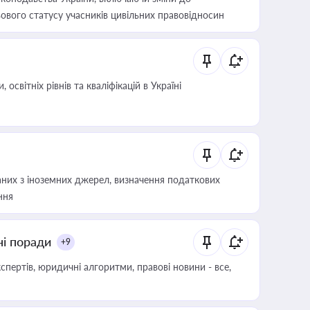
ового статусу учасників цивільних правовідносин
світніх рівнів та кваліфікацій в Україні
аних з іноземних джерел, визначення податкових
ння
ні поради
+9
пертів, юридичні алгоритми, правові новини - все,