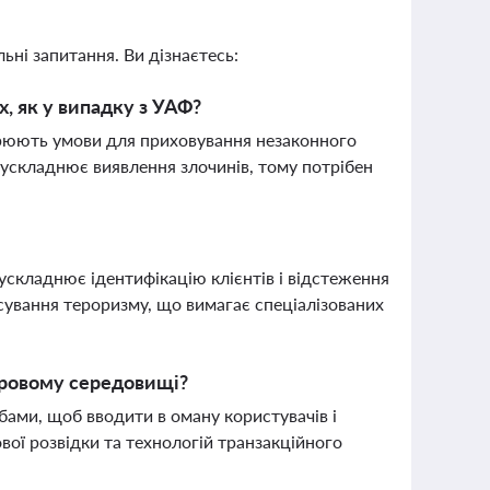
ьні запитання. Ви дізнаєтесь:
х, як у випадку з УАФ?
орюють умови для приховування незаконного
 ускладнює виявлення злочинів, тому потрібен
ускладнює ідентифікацію клієнтів і відстеження
сування тероризму, що вимагає спеціалізованих
фровому середовищі?
ами, щоб вводити в оману користувачів і
ої розвідки та технологій транзакційного