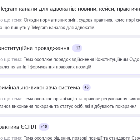
elegram канали для адвокатів: новини, кейси, практич
о що тема:
Огляди нормативних змін, судова практика, коментарі екс
о що пишуть у Telegram каналах для адвокатів
онституційне провадження
+12
о що тема:
Тема охоплює порядок здійснення Конституційним Судом
валення актів і формування правових позицій
римінально-виконавча система
+5
о що тема:
Тема охоплює організацію та правове регулювання викона
танов виконання покарань та статус осіб, які відбувають покарання
рактика ЄСПЛ
+18
о що тема:
Тема охоплює рішення, правові позиції та стандарти Євр