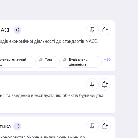
NACE
+2
идів економічної діяльності до стандартів NACE,
о-енергетичний
Торгівля
Будівельна
+10
кс
діяльність
я та введення в експлуатацію об’єктів будівництва
итика
+3
конодавства України, включаючи зміни до