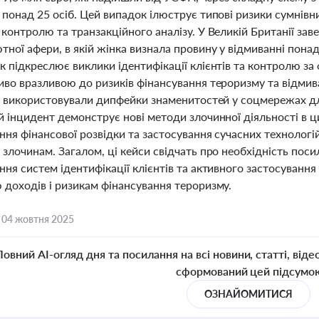
 понад 25 осіб. Цей випадок ілюструє типові ризики сумнів
 контролю та транзакційного аналізу. У Великій Британії за
тної афери, в якій жінка визнала провину у відмиванні пон
к підкреслює виклики ідентифікації клієнтів та контролю за
иво вразливою до ризиків фінансування тероризму та відмив
кі використовували дипфейки знаменитостей у соцмережах д
й інцидент демонструє нові методи злочинної діяльності в
ня фінансової розвідки та застосування сучасних технологій
 злочинам. Загалом, ці кейси свідчать про необхідність пос
ня систем ідентифікації клієнтів та активного застосування
 доходів і ризикам фінансування тероризму.
,
04 жовтня 2025
Повний AI-огляд дня та посилання на всі новини, статті, віде
сформований цей підсумо
ОЗНАЙОМИТИСЯ