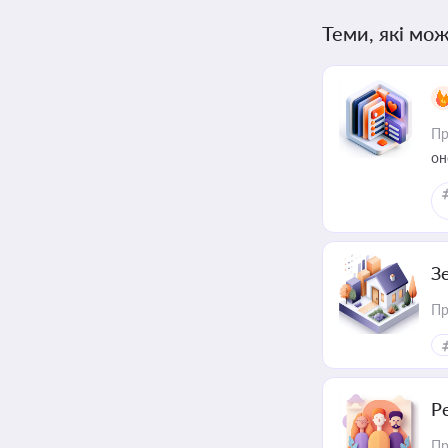
Теми, які мож
Пр
он
З
Пр
Р
Пр