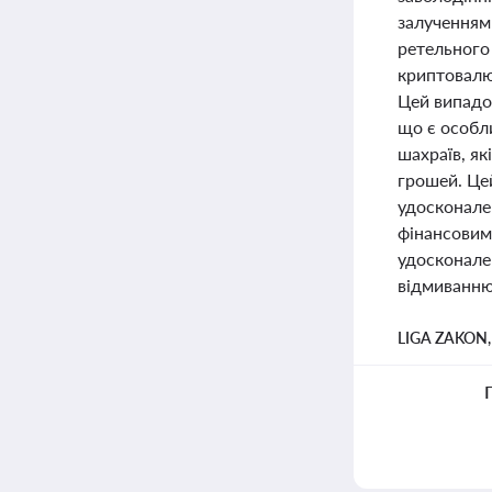
залученням
ретельного
криптовалю
Цей випадо
що є особл
шахраїв, я
грошей. Це
удосконален
фінансовим
удосконален
відмиванню
LIGA ZAKON