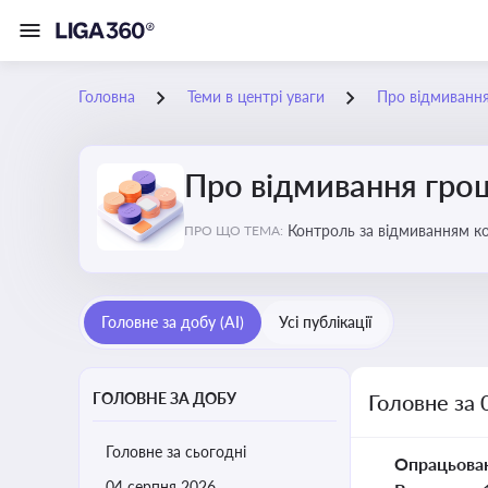
Головна
Теми в центрі уваги
Про відмиванн
Про відмивання гро
Контроль за відмиванням к
ПРО ЩО ТЕМА:
ухиленню від сплати податк
Головне за добу (AI)
Усі публікації
ГОЛОВНЕ ЗА ДОБУ
Головне за 
Головне за сьогодні
Опрацьова
04 серпня 2026