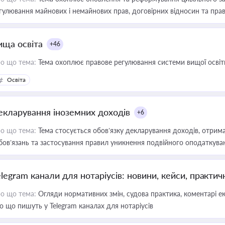
гулювання майнових і немайнових прав, договірних відносин та прав
ища освіта
+46
о що тема:
Тема охоплює правове регулювання системи вищої освіти, о
Освіта
екларування іноземних доходів
+6
о що тема:
Тема стосується обов’язку декларування доходів, отрим
бов’язань та застосування правил уникнення подвійного оподаткува
elegram канали для нотаріусів: новини, кейси, практич
о що тема:
Огляди нормативних змін, судова практика, коментарі екс
о що пишуть у Telegram каналах для нотаріусів