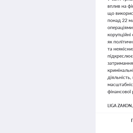
вплив на ф
що викорис
понад 22 мл
операціями,
корупційні
як політич
та неякісни
підкреслює 
затримання 
кримінальні
діяльність,
масштабніст
фінансової
LIGA ZAKON