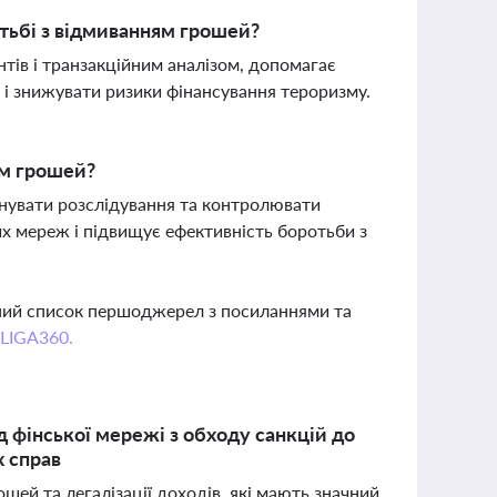
тьбі з відмиванням грошей?
тів і транзакційним аналізом, допомагає
ів і знижувати ризики фінансування тероризму.
ям грошей?
нувати розслідування та контролювати
их мереж і підвищує ефективність боротьби з
вний список першоджерел з посиланнями та
 LIGA360.
 фінської мережі з обходу санкцій до
х справ
шей та легалізації доходів, які мають значний