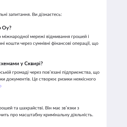
ьні запитання. Ви дізнаєтесь:
p Oy?
о міжнародної мережі відмивання грошей і
чні кошти через сумнівні фінансові операції, що
схемами у Сквирі?
ькій громаді через пов’язані підприємства, що
обки документів. Це створює ризики неякісного
о
ошей та шахрайстві. Він має зв’язки з
дчить про масштабну кримінальну діяльність.