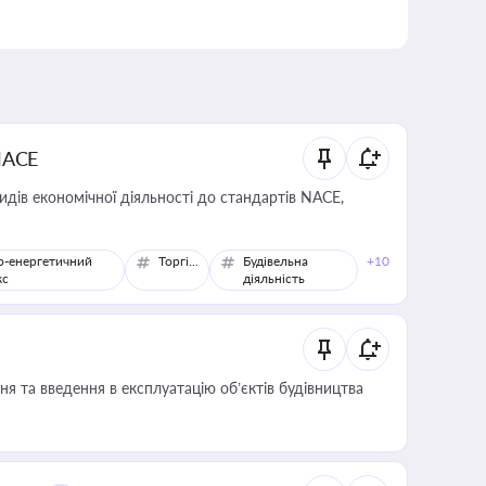
NACE
идів економічної діяльності до стандартів NACE,
о-енергетичний
Торгівля
Будівельна
+10
кс
діяльність
я та введення в експлуатацію об’єктів будівництва