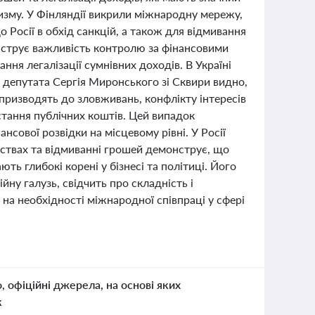
изму. У Фінляндії викрили міжнародну мережу,
Росії в обхід санкцій, а також для відмивання
люструє важливість контролю за фінансовими
ання легалізації сумнівних доходів. В Україні
депутата Сергія Миронського зі Сквири видно,
ризводять до зловживань, конфлікту інтересів
стання публічних коштів. Цей випадок
нсової розвідки на місцевому рівні. У Росії
вствах та відмиванні грошей демонструє, що
ють глибокі корені у бізнесі та політиці. Його
йну галузь, свідчить про складність і
у на необхідності міжнародної співпраці у сфері
о, офіційні джерела, на основі яких
к