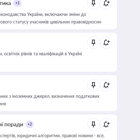
итика
+1
конодавства України, включаючи зміни до
ового статусу учасників цивільних правовідносин
світніх рівнів та кваліфікацій в Україні
аних з іноземних джерел, визначення податкових
ння
ні поради
+2
пертів, юридичні алгоритми, правові новини - все,