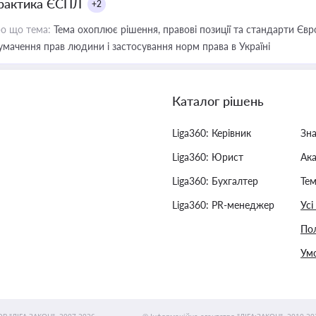
рактика ЄСПЛ
+2
о що тема:
Тема охоплює рішення, правові позиції та стандарти Євр
умачення прав людини і застосування норм права в Україні
Каталог рішень
Liga360: Керівник
Зн
Liga360: Юрист
Ак
Liga360: Бухгалтер
Тем
Liga360: PR-менеджер
Усі
Пол
Умо