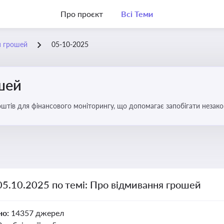
Про проєкт
Всі Теми
я грошей
05-10-2025
шей
оштів для фінансового моніторингу, що допомагає запобігати незак
ів. Вбудовування AML у договори та політики
05.10.2025 по темі: Про відмивання грошей
но:
14357 джерел