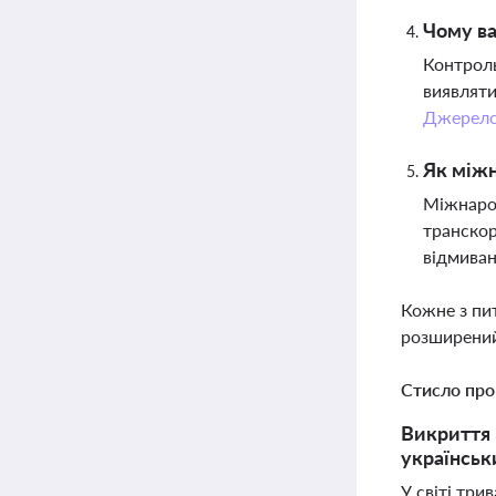
Чому ва
Контроль
виявляти
Джерел
Як міжн
Міжнарод
транскор
відмива
Кожне з пи
розширений
Стисло про
Викриття 
українськ
У світі три