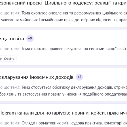
езонансний проєкт Цивільного кодексу: реакції та кр
о що тема:
Тема охоплює оновлення та реформування цивільного за
гулювання майнових і немайнових прав, договірних відносин та прав
ища освіта
+9
о що тема:
Тема охоплює правове регулювання системи вищої освіти, о
Освіта
екларування іноземних доходів
+4
о що тема:
Тема стосується обов’язку декларування доходів, отрим
бов’язань та застосування правил уникнення подвійного оподаткува
elegram канали для нотаріусів: новини, кейси, практич
о що тема:
Огляди нормативних змін, судова практика, коментарі екс