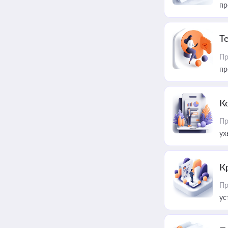
пр
T
Пр
пр
К
Пр
ух
К
Пр
ус