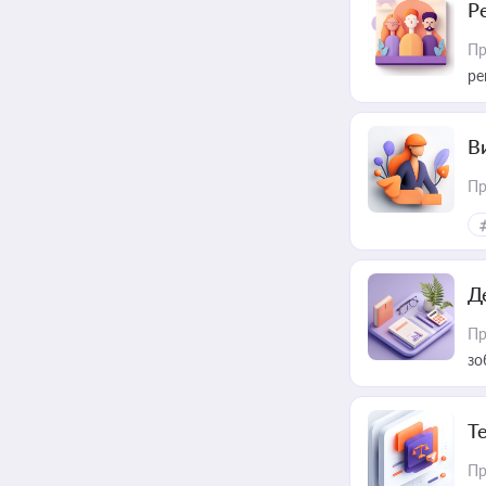
Р
Пр
ре
В
Пр
Д
Пр
зо
T
Пр