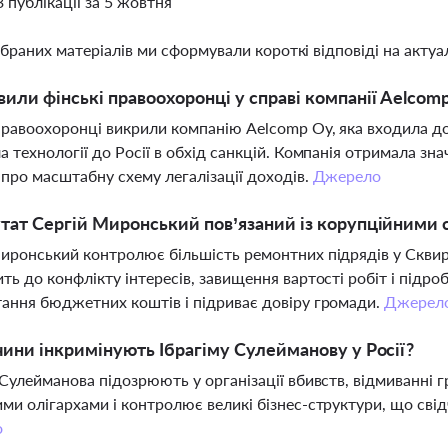
3 публікації за 5 жовтня
ібраних матеріалів ми сформували короткі відповіді на актуал
или фінські правоохоронці у справі компанії Aelcom
правоохоронці викрили компанію Aelcomp Oy, яка входила д
а технології до Росії в обхід санкцій. Компанія отримала зна
 про масштабну схему легалізації доходів.
Джерело
тат Сергій Миронський пов’язаний із корупційними 
иронський контролює більшість ремонтних підрядів у Сквирс
ть до конфлікту інтересів, завищення вартості робіт і підр
ання бюджетних коштів і підриває довіру громади.
Джерел
чини інкримінують Ібрагіму Сулейманову у Росії?
 Сулейманова підозрюють у організації вбивств, відмиванні гр
ми олігархами і контролює великі бізнес-структури, що сві
о