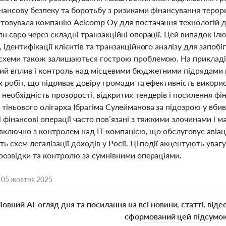
інансову безпеку та боротьбу з ризиками фінансування терор
товувала компанію Aelcomp Oy для постачання технологій до 
н євро через складні транзакційні операції. Цей випадок і
 ідентифікації клієнтів та транзакційного аналізу для запобіг
 схеми також залишаються гострою проблемою. На прикладі 
ний вплив і контроль над місцевими бюджетними підрядами п
х робіт, що підриває довіру громади та ефективність викори
необхідність прозорості, відкритих тендерів і посилення фіна
тіньового олігарха Ібрагіма Сулейманова за підозрою у вби
 фінансові операції часто пов’язані з тяжкими злочинами і ма
 включно з контролем над IT-компанією, що обслуговує авіаці
ь схем легалізації доходів у Росії. Ці події акцентують уваг
 розвідки та контролю за сумнівними операціями.
,
05 жовтня 2025
Повний AI-огляд дня та посилання на всі новини, статті, віде
сформований цей підсумо