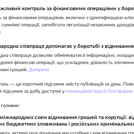
жливий контроль за фінансовими операціями у боро
 за фінансовими операціями, включно з ідентифікацією клієн
 сумнівні операції, запобігати легалізації незаконних доход
о
ародна співпраця допомагає у боротьбі з відмиванн
на співпраця дозволяє обмінюватися інформацією, коорди
донні фінансові операції, що ускладнює діяльність злочинн
нням грошей.
Джерело
тань — це короткий підсумок змісту публікацій за день. По
 підсумок за добу доступні у
комерційній версії Платформи
 головне:
міжнародних схем відмивання грошей та корупції: від
их бюджетних зловживань і російських кримінальни
вають активні розслідування масштабних схем відмивання гро