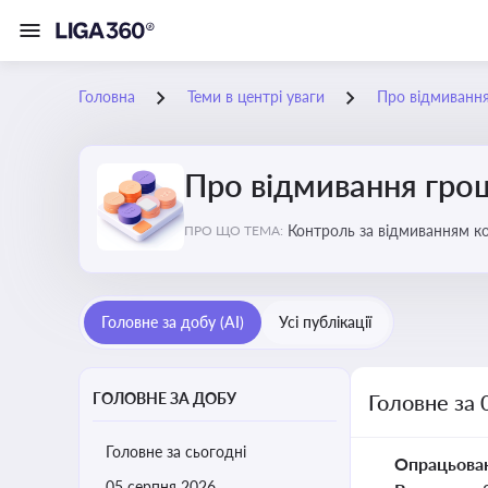
Головна
Теми в центрі уваги
Про відмиванн
Про відмивання гро
Контроль за відмиванням к
ПРО ЩО ТЕМА:
ухиленню від сплати податк
Головне за добу (AI)
Усі публікації
ГОЛОВНЕ ЗА ДОБУ
Головне за 
Головне за сьогодні
Опрацьова
05 серпня 2026