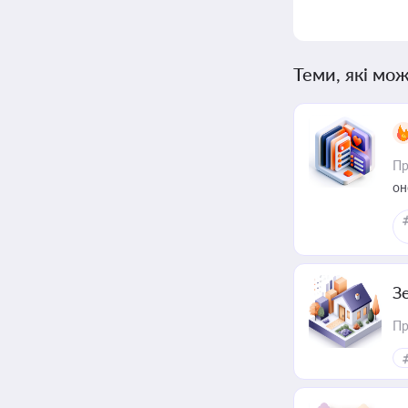
Теми, які мож
Пр
он
З
Пр