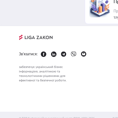
П
Пр
тл
Зв'язатися:
забезпечує український бізнес
інформацією, аналітикою та
технологічними рішеннями для
ефективної та безпечної роботи.