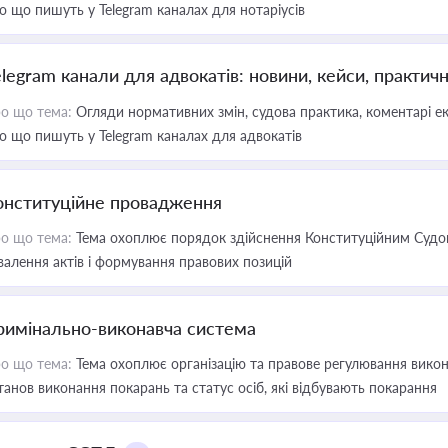
о що пишуть у Telegram каналах для нотаріусів
elegram канали для адвокатів: новини, кейси, практич
о що тема:
Огляди нормативних змін, судова практика, коментарі екс
о що пишуть у Telegram каналах для адвокатів
онституційне провадження
о що тема:
Тема охоплює порядок здійснення Конституційним Судом
валення актів і формування правових позицій
римінально-виконавча система
о що тема:
Тема охоплює організацію та правове регулювання викона
танов виконання покарань та статус осіб, які відбувають покарання