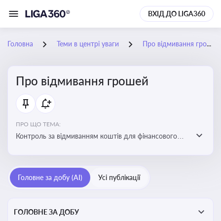
ВХІД ДО LIGA360
Головна
Теми в центрі уваги
Про відмивання грошей
Про відмивання грошей
ПРО ЩО ТЕМА:
Контроль за відмиванням коштів для фінансового
моніторингу, що допомагає запобігати незаконним
схемам, фінансуванню тероризму та ухиленню від
сплати податків. Вбудовування AML у договори та
Головне за добу (AI)
Усі публікації
політики
ГОЛОВНЕ ЗА ДОБУ