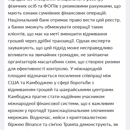
фізичних осіб та ФОПів з ризиковими рахунками, що
мають ознаки сумнівних фінансових операцій.
Національний банк отримає право вести цей реєстр,
а банки зможуть обмежувати операції таких
клієнтів, що має на меті зменшити відмивання
грошей через дрібні транзакції. Однак експерти
зауважують, що цей підхід може несправедливо
впливати на звичайних громадян, не зачіпаючи
організаторів масштабних схем, що створює ризики
для ефективності контролю. У міжнародній
площині відзначається посилення співпраці між
США та Камбоджею у сфері боротьби з
відмиванням грошей та шахрайськими центрами.
Камбоджа прагне стати надійним учасником
міжнародної фінансової системи, що є важливим
кроком у протидії транснаціональним злочинним
мережам. Водночас, кейси з криптовалютною
біржею Binance та сім'єю Трампа демонструють, як