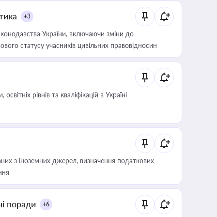
итика
+3
конодавства України, включаючи зміни до
ового статусу учасників цивільних правовідносин
світніх рівнів та кваліфікацій в Україні
аних з іноземних джерел, визначення податкових
ння
ні поради
+6