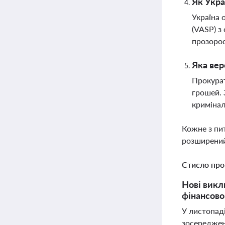
Як Укра
Україна 
(VASP) з
прозорос
Яка вер
Прокурат
грошей. 
кримінал
Кожне з пи
розширений
Стисло про
Нові викл
фінансово
У листопад
зосереджені