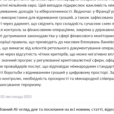
сотні мільйонів євро. Цей випадок підкреслює важливість м
ідмиванню доходів та кіберзлочинності. Водночас у Франції
о використання для відмивання грошей, а також зафіксовано 
 через даркнет, що свідчить про складність сучасних схем ле
я контроль за фінансовими операціями, зокрема у державно
ті дотримання законодавства у сфері фінансового моніторин
оріші правила, що призводять до масових блокувань банківсь
, що вимагає від клієнтів ретельного документування операц
я через відсутність чітких критеріїв, що може негативно в
 значний прогрес у регулюванні криптовалютної сфери, офі
ня провайдерів послуг, що відповідає міжнародним стандар
ті боротьби з відмиванням грошей у цифровому просторі. За
 контролю, необхідність прозорості та міжнародної співпрац
нансування тероризму.
,
02 листопада 2025
Повний AI-огляд дня та посилання на всі новини, статті, віде