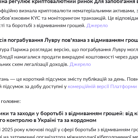
їна регулює криптовалютний ринок для запобігання
офіційно визнала криптовалюти нематеріальними активами, 
 обов’язковим KYC та моніторингом транзакцій. Це відповід
ті та боротьбі з відмиванням грошей.
Джерело
сія пограбування Лувру пов’язана з відмиванням гро
ура Парижа розглядає версію, що пограбування Лувру могл
Злодії намагалися продати викрадені коштовності через дар
ьних схем легалізації доходів.
Джерело
тань — це короткий підсумок змісту публікацій за день. По
 підсумок за добу доступні у
комерційній версії Платформи
 головне:
ики та заходи у боротьбі з відмиванням грошей: від
го контролю в Україні та за кордоном
і 2025 року ключові події у сфері боротьби з відмиванням г
 на затриманні організатора міжнародної кіберзлочинної мере