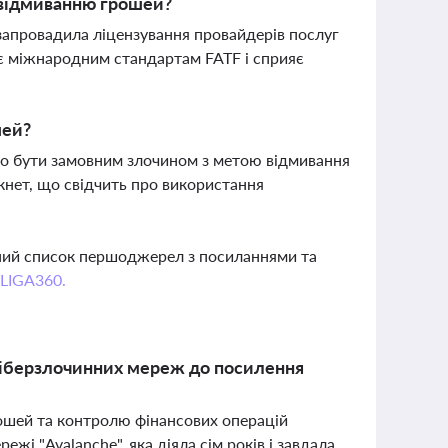
 відмиванню грошей?
запровадила ліцензування провайдерів послуг
ає міжнародним стандартам FATF і сприяє
шей?
о бути замовним злочином з метою відмивання
кнет, що свідчить про використання
вний список першоджерел з посиланнями та
 LIGA360.
 кіберзлочинних мереж до посилення
рошей та контролю фінансових операцій
жі "Avalanche", яка діяла сім років і завдала