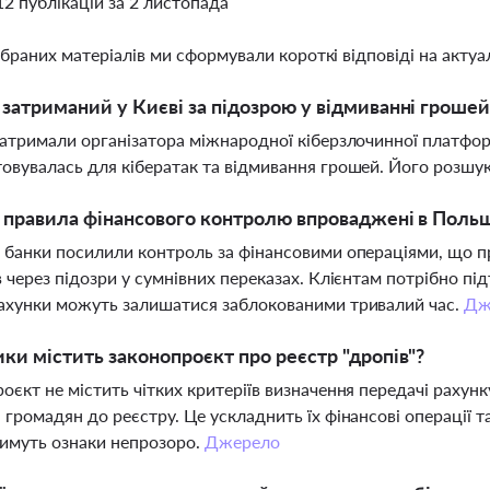
12 публікацій за 2 листопада
ібраних матеріалів ми сформували короткі відповіді на актуал
 затриманий у Києві за підозрою у відмиванні гроше
затримали організатора міжнародної кіберзлочинної платформи
овувалась для кібератак та відмивання грошей. Його розшук
і правила фінансового контролю впроваджені в Польщ
 банки посилили контроль за фінансовими операціями, що п
в через підозри у сумнівних переказах. Клієнтам потрібно 
ахунки можуть залишатися заблокованими тривалий час.
Дж
ики містить законопроєкт про реєстр "дропів"?
оєкт не містить чітких критеріїв визначення передачі раху
 громадян до реєстру. Це ускладнить їх фінансові операції 
имуть ознаки непрозоро.
Джерело