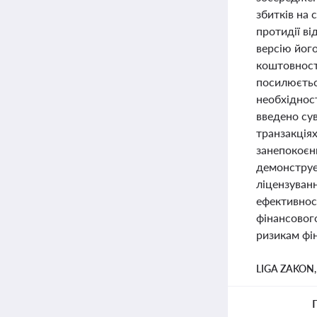
збитків на 
протидії в
версію йог
коштовності
посилюєтьс
необхіднос
введено сув
транзакціях
занепокоєнн
демонструє
ліцензуван
ефективнос
фінансового
ризикам фі
LIGA ZAKON