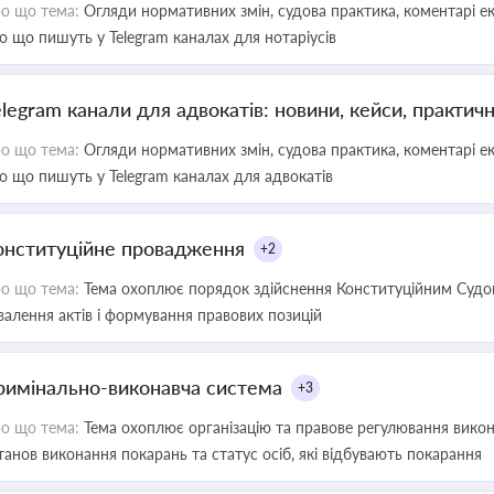
о що тема:
Огляди нормативних змін, судова практика, коментарі екс
о що пишуть у Telegram каналах для нотаріусів
elegram канали для адвокатів: новини, кейси, практич
о що тема:
Огляди нормативних змін, судова практика, коментарі екс
о що пишуть у Telegram каналах для адвокатів
онституційне провадження
+2
о що тема:
Тема охоплює порядок здійснення Конституційним Судом
валення актів і формування правових позицій
римінально-виконавча система
+3
о що тема:
Тема охоплює організацію та правове регулювання викона
танов виконання покарань та статус осіб, які відбувають покарання