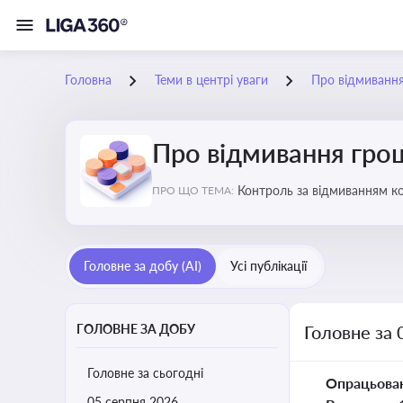
Головна
Теми в центрі уваги
Про відмиванн
Про відмивання гро
Контроль за відмиванням к
ПРО ЩО ТЕМА:
ухиленню від сплати податк
Головне за добу (AI)
Усі публікації
ГОЛОВНЕ ЗА ДОБУ
Головне за 
Головне за сьогодні
Опрацьова
05 серпня 2026