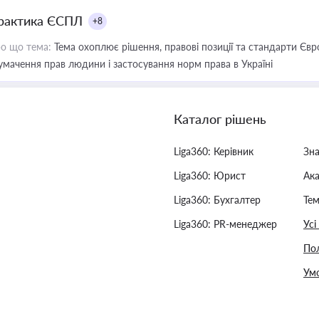
рактика ЄСПЛ
+8
о що тема:
Тема охоплює рішення, правові позиції та стандарти Євр
умачення прав людини і застосування норм права в Україні
Каталог рішень
Liga360: Керівник
Зн
Liga360: Юрист
Ак
Liga360: Бухгалтер
Тем
Liga360: PR-менеджер
Усі
Пол
Умо