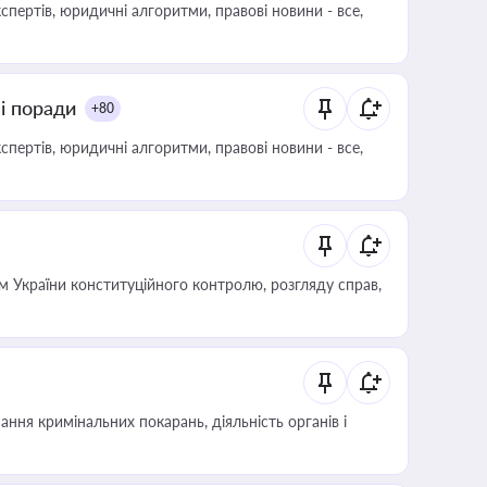
пертів, юридичні алгоритми, правові новини - все,
ні поради
+80
пертів, юридичні алгоритми, правові новини - все,
 України конституційного контролю, розгляду справ,
ння кримінальних покарань, діяльність органів і