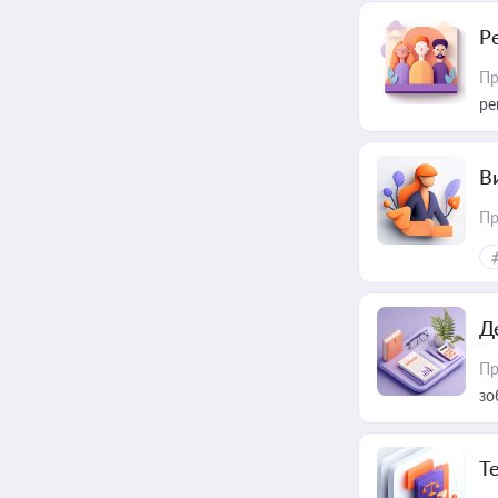
Р
Пр
ре
В
Пр
Д
Пр
зо
T