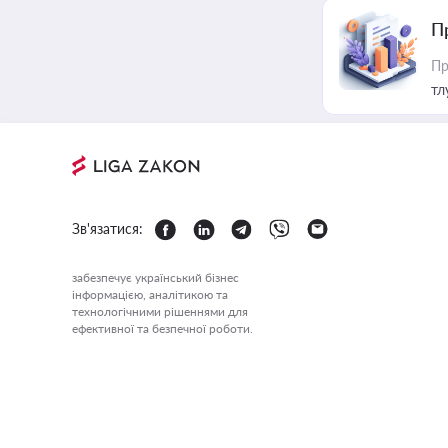
П
Пр
тл
Зв'язатися:
забезпечує український бізнес
інформацією, аналітикою та
технологічними рішеннями для
ефективної та безпечної роботи.