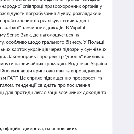
іжнародної співпраці правоохоронних органів у
 розслідують пограбування Лувру, розглядаючи
спроби злочинців реалізувати викрадені
галізації злочинних доходів. В Україні
му Sense Bank, де наголошується на
гу, особливо щодо грального бізнесу. У Польщі
ких карток українців через підозри у сумнівних
ій. Законопроєкт про реєстр "дропів" викликає
плинути на звичайних громадян. Водночас Україна
ційно визнавши криптоактиви та впровадивши
там FATF. Це сприяє підвищенню прозорості та
галом, тенденції свідчать про посилення
і для протидії легалізації злочинних доходів та
о, офіційні джерела, на основі яких