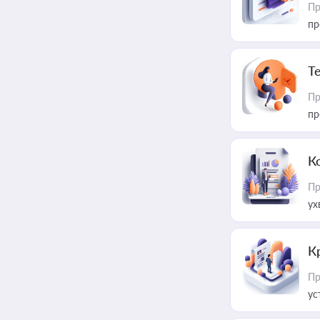
Пр
пр
T
Пр
пр
К
Пр
ух
К
Пр
ус