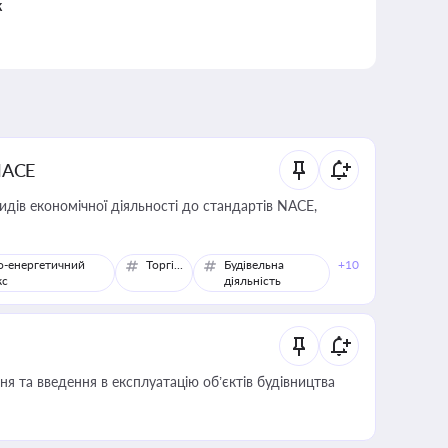
к
NACE
идів економічної діяльності до стандартів NACE,
о-енергетичний
Торгівля
Будівельна
+10
кс
діяльність
я та введення в експлуатацію об’єктів будівництва