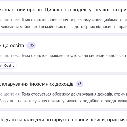
езонансний проєкт Цивільного кодексу: реакції та кр
о що тема:
Тема охоплює оновлення та реформування цивільного за
гулювання майнових і немайнових прав, договірних відносин та прав
ища освіта
+35
о що тема:
Тема охоплює правове регулювання системи вищої освіти, о
Освіта
екларування іноземних доходів
+6
о що тема:
Тема стосується обов’язку декларування доходів, отрим
бов’язань та застосування правил уникнення подвійного оподаткува
elegram канали для нотаріусів: новини, кейси, практич