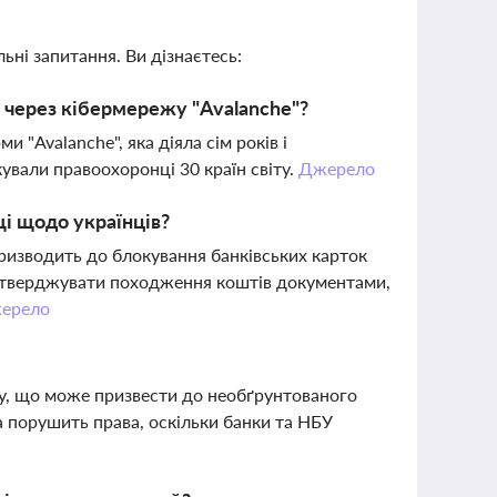
ьні запитання. Ви дізнаєтесь:
й через кібермережу "Avalanche"?
 "Avalanche", яка діяла сім років і
ували правоохоронці 30 країн світу.
Джерело
і щодо українців?
ризводить до блокування банківських карток
підтверджувати походження коштів документами,
ерело
нку, що може призвести до необґрунтованого
та порушить права, оскільки банки та НБУ