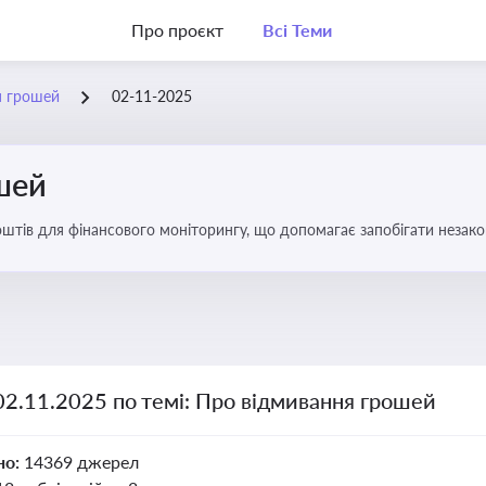
Про проєкт
Всі Теми
я грошей
02-11-2025
шей
оштів для фінансового моніторингу, що допомагає запобігати незак
ів. Вбудовування AML у договори та політики
02.11.2025 по темі: Про відмивання грошей
но:
14369 джерел