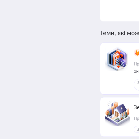
Теми, які мож
Пр
он
З
Пр