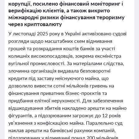
корупції, посилено фінансовий моніторинг і
верифікацію клієнтів, а також викрито
міжнародні ризики фінансування тероризму
через криптовалюту
У листопаді 2025 року в Україні активізовано судові
розгляди щодо масштабних схем відмивання
грошей та розкрадання коштів банків за участі
колишніх високопосадовців, зокрема ексміністра
вугільної промисловості. За матеріалами слідства,
злочинна організація видавала безповоротні
кредити під заставу неіснуючого майна, що
дозволило вивести сотні мільйонів гривень на
фінансування приватних бізнес-проєктів та
придбання елітної нерухомості. Для забезпечення
відшкодування збитків накладено арешти на майно
фігурантів, а підозрюваним загрожує до 12 років
ув’язнення з конфіскацією майна. Паралельно суд
наклав арешти на банківські рахунки компаній,
підозрюваних у відмиванні понад 200 мільйонів