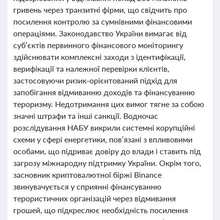
гривень через транзитні фірми, що свідчить про
посилення контролю за сумнівними фінансовими
операціями. Законодавство України вимагає від
суб’єктів первинного фінансового моніторингу
здійснювати комплексні заходи з ідентифікації,
верифікації та належної перевірки клієнтів,
застосовуючи ризик-орієнтований підхід для
запобігання відмиванню доходів та фінансуванню
тероризму. Недотримання цих вимог тягне за собою
значні штрафи та інші санкції. Водночас
розслідування НАБУ викрили системні корупційні
схеми у сфері енергетики, пов’язані з впливовими
особами, що підриває довіру до влади і ставить під
загрозу міжнародну підтримку України. Окрім того,
засновник криптовалютної біржі Binance
звинувачується у сприянні фінансуванню
терористичних організацій через відмивання
грошей, що підкреслює необхідність посилення