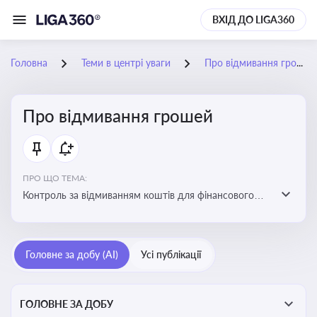
ВХІД ДО LIGA360
Головна
Теми в центрі уваги
Про відмивання грошей
Про відмивання грошей
ПРО ЩО ТЕМА:
Контроль за відмиванням коштів для фінансового
моніторингу, що допомагає запобігати незаконним
схемам, фінансуванню тероризму та ухиленню від
сплати податків. Вбудовування AML у договори та
Головне за добу (AI)
Усі публікації
політики
ГОЛОВНЕ ЗА ДОБУ