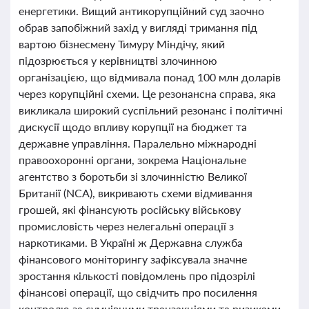
енергетики. Вищий антикорупційний суд заочно
обрав запобіжний захід у вигляді тримання під
вартою бізнесмену Тимуру Міндічу, який
підозрюється у керівництві злочинною
організацією, що відмивала понад 100 млн доларів
через корупційні схеми. Це резонансна справа, яка
викликала широкий суспільний резонанс і політичні
дискусії щодо впливу корупції на бюджет та
державне управління. Паралельно міжнародні
правоохоронні органи, зокрема Національне
агентство з боротьби зі злочинністю Великої
Британії (NCA), викривають схеми відмивання
грошей, які фінансують російську військову
промисловість через нелегальні операції з
наркотиками. В Україні ж Державна служба
фінансового моніторингу зафіксувала значне
зростання кількості повідомлень про підозрілі
фінансові операції, що свідчить про посилення
контролю за сумнівними транзакціями та ризиками