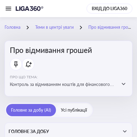
ВХІД ДО LIGA360
Головна
Теми в центрі уваги
Про відмивання грошей
Про відмивання грошей
ПРО ЩО ТЕМА:
Контроль за відмиванням коштів для фінансового
моніторингу, що допомагає запобігати незаконним
схемам, фінансуванню тероризму та ухиленню від
сплати податків. Вбудовування AML у договори та
Головне за добу (AI)
Усі публікації
політики
ГОЛОВНЕ ЗА ДОБУ