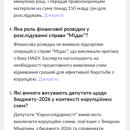
минулому році, і передав правоохоронцям
матеріали на суму понад 150 млрд грн для
розслідувань.
Джерело
Яка роль фінансової розвідки у
розслідуванні справи "Мідас"?
Фінансова розвідка не виявила підозрілих
операцій у справі "Мідас", що викликало критику
з боку НАБУ. Експерти наголошують на
необхідності проактивного виявлення схем
відмивання грошей для ефективної боротьби з
корупцією.
Джерело
Які вимоги висувають депутати щодо
бюджету-2026 у контексті корупційних
схем?
Депутати "Євросолідарності" вимагають
виключити корупційні схеми, пов’язані з Тимуром
Міндічем, з бюджету-2026 та спрямувати