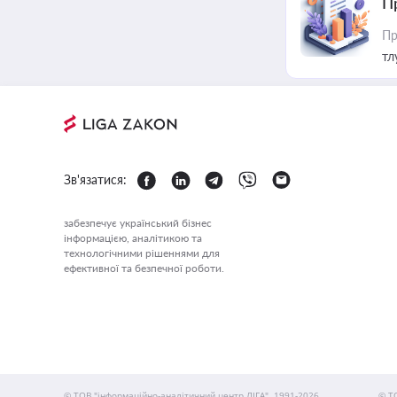
П
Пр
тл
Зв'язатися:
забезпечує український бізнес
інформацією, аналітикою та
технологічними рішеннями для
ефективної та безпечної роботи.
© ТОВ "інформаційно-аналітичний центр ЛІГА", 1991-2026.
© Т