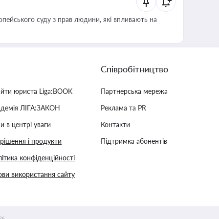
опейського суду з прав людини, які впливають на
Співробітництво
айти юриста Liga:BOOK
Партнерська мережа
адемія ЛІГА:ЗАКОН
Реклама та PR
и в центрі уваги
Контакти
 рішення і продукти
Підтримка абонентів
ітика конфіденційності
ви використання сайту
26.