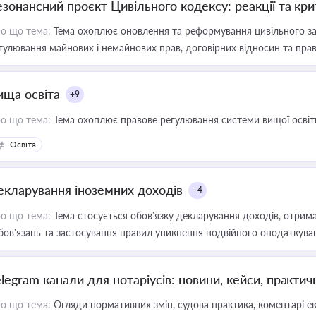
езонансний проєкт Цивільного кодексу: реакції та кр
о що тема:
Тема охоплює оновлення та реформування цивільного за
гулювання майнових і немайнових прав, договірних відносин та прав
ища освіта
+9
о що тема:
Тема охоплює правове регулювання системи вищої освіти, о
Освіта
екларування іноземних доходів
+4
о що тема:
Тема стосується обов’язку декларування доходів, отрим
бов’язань та застосування правил уникнення подвійного оподаткува
elegram канали для нотаріусів: новини, кейси, практич
о що тема:
Огляди нормативних змін, судова практика, коментарі екс