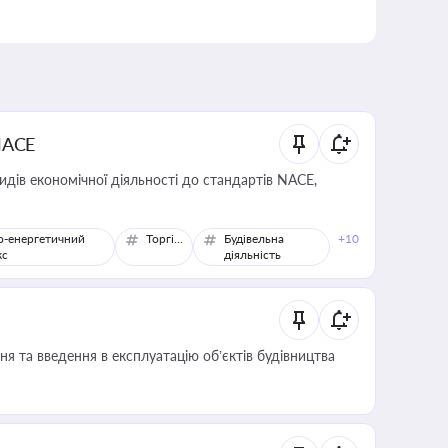
NACE
идів економічної діяльності до стандартів NACE,
о-енергетичний
Торгівля
Будівельна
+10
кс
діяльність
я та введення в експлуатацію об’єктів будівництва