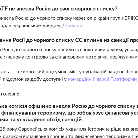
TF не внесла Росію до свого чорного списку?
внесла Росію до чорного списку через опір країн групи БРІК
надані українським урядом.
Джерело
ення Росії до чорного списку ЄС вплине на санкції пр
 Росії до чорного списку посилить санкційний режим, ускл
ективному контролю за фінансовими потоками, пов'язаними
тань — це короткий підсумок змісту публікацій за день. По
 підсумок за добу доступні у
комерційній версії Платформи
 головне:
ка комісія офіційно внесла Росію до чорного списку 
 фінансування тероризму, що зобов'язує фінансові у
ями та ускладнює обхід санкцій
25 року Європейська комісія ухвалила історичне рішення вне
 ризиком відмивання грошей та фінансування тероризму. Це