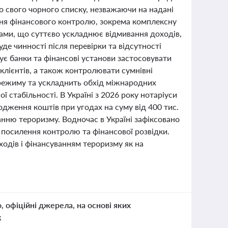
до свого чорного списку, незважаючи на надані
ння фінансового контролю, зокрема комплексну
обами, що суттєво ускладнює відмивання доходів,
де чинності після перевірки та відсутності
ує банки та фінансові установи застосовувати
клієнтів, а також контролювати сумнівні
 режиму та ускладнить обхід міжнародних
 стабільності. В Україні з 2026 року нотаріуси
одження коштів при угодах на суму від 400 тис.
нню тероризму. Водночас в Україні зафіксовано
 посилення контролю та фінансової розвідки.
ходів і фінансуванням тероризму як на
о, офіційні джерела, на основі яких
к