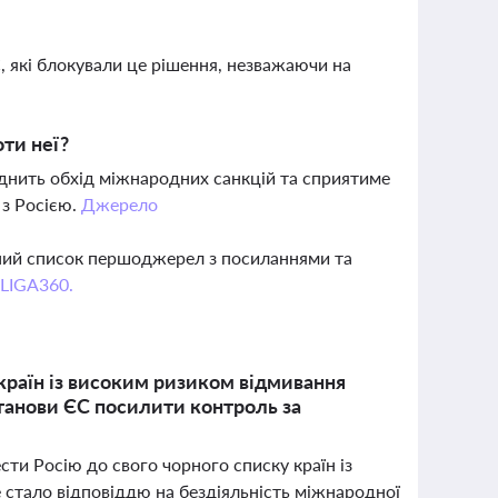
С, які блокували це рішення, незважаючи на
оти неї?
аднить обхід міжнародних санкцій та сприятиме
 з Росією.
Джерело
вний список першоджерел з посиланнями та
 LIGA360.
країн із високим ризиком відмивання
станови ЄС посилити контроль за
сти Росію до свого чорного списку країн із
 стало відповіддю на бездіяльність міжнародної