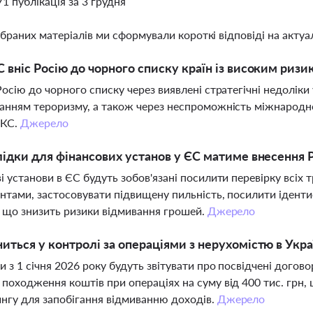
71 публікація за 3 грудня
ібраних матеріалів ми сформували короткі відповіді на актуал
 вніс Росію до чорного списку країн із високим риз
Росію до чорного списку через виявлені стратегічні недолік
анням тероризму, а також через неспроможність міжнародної
ІКС.
Джерело
лідки для фінансових установ у ЄС матиме внесення Р
і установи в ЄС будуть зобов'язані посилити перевірку всіх т
нтами, застосовувати підвищену пильність, посилити іденти
, що знизить ризики відмивання грошей.
Джерело
иться у контролі за операціями з нерухомістю в Украї
и з 1 січня 2026 року будуть звітувати про посвідчені догов
походження коштів при операціях на суму від 400 тис. грн,
нгу для запобігання відмиванню доходів.
Джерело