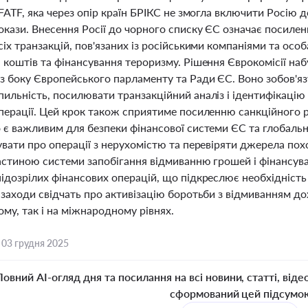
 FATF, яка через опір країн БРІКС не змогла включити Росію 
окази. Внесення Росії до чорного списку ЄС означає посиле
сіх транзакцій, пов'язаних із російськими компаніями та ос
 коштів та фінансування тероризму. Рішення Єврокомісії набу
з боку Європейського парламенту та Ради ЄС. Воно зобов'яз
ильність, посилювати транзакційний аналіз і ідентифікацію 
операції. Цей крок також сприятиме посиленню санкційного
 є важливим для безпеки фінансової системи ЄС та глобальної
увати про операції з нерухомістю та перевіряти джерела пох
частиною системи запобігання відмиванню грошей і фінансува
ідозрілих фінансових операцій, що підкреслює необхідність
 заходи свідчать про активізацію боротьби з відмиванням до
му, так і на міжнародному рівнях.
,
03 грудня 2025
Повний AI-огляд дня та посилання на всі новини, статті, віде
сформований цей підсумо