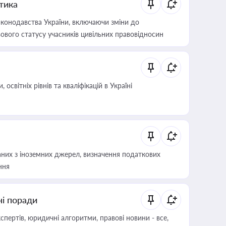
итика
конодавства України, включаючи зміни до
ового статусу учасників цивільних правовідносин
світніх рівнів та кваліфікацій в Україні
аних з іноземних джерел, визначення податкових
ння
ні поради
пертів, юридичні алгоритми, правові новини - все,