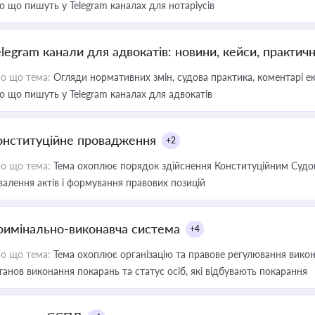
о що пишуть у Telegram каналах для нотаріусів
elegram канали для адвокатів: новини, кейси, практич
о що тема:
Огляди нормативних змін, судова практика, коментарі екс
о що пишуть у Telegram каналах для адвокатів
онституційне провадження
+2
о що тема:
Тема охоплює порядок здійснення Конституційним Судом
валення актів і формування правових позицій
римінально-виконавча система
+4
о що тема:
Тема охоплює організацію та правове регулювання викона
танов виконання покарань та статус осіб, які відбувають покарання