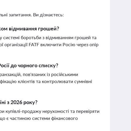
ьні запитання. Ви дізнаєтесь:
иком відмивання грошей?
и у системі боротьби з відмиванням грошей та
 організації FATF включити Росію через опір
осії до чорного списку?
ранзакцій, пов'язаних із російськими
фікацію клієнтів та контролювати сумнівні
ні з 2026 року?
ори купівлі-продажу нерухомості та перевіряти
 що є частиною системи фінансового