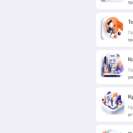
пр
T
Пр
пр
К
Пр
ух
К
Пр
ус