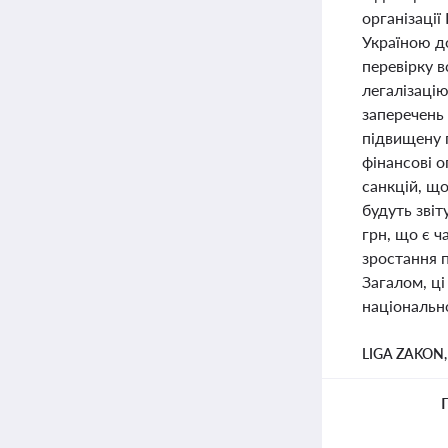
організації
Україною д
перевірку в
легалізацію
заперечень 
підвищену п
фінансові 
санкцій, що
будуть звіт
грн, що є 
зростання п
Загалом, ці
національно
LIGA ZAKON