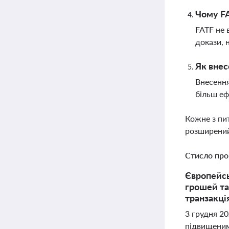
Чому FA
FATF не 
докази, 
Як внес
Внесення
більш еф
Кожне з пи
розширений
Стисло про
Європейсь
грошей та
транзакці
3 грудня 20
підвищеним