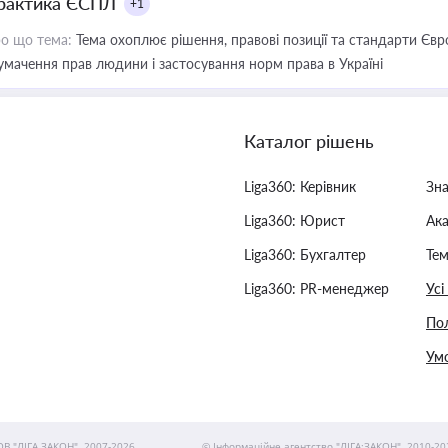
рактика ЄСПЛ
+1
о що тема:
Тема охоплює рішення, правові позиції та стандарти Євр
умачення прав людини і застосування норм права в Україні
Каталог рішень
Liga360: Керівник
Зн
Liga360: Юрист
Ак
Liga360: Бухгалтер
Тем
Liga360: PR-менеджер
Усі
Пол
Умо
ОВ "ЛІГА ЗАКОН", 2007-2026.
© Інформаційне агентство "ЛІГА:ЗАКОН", 2010-20