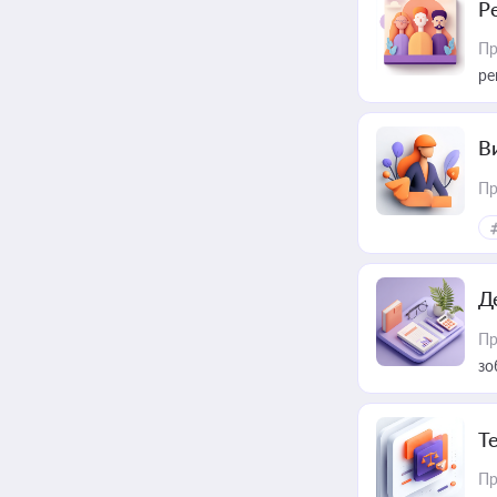
Р
Пр
ре
В
Пр
Д
Пр
зо
T
Пр