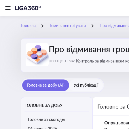
Головна
Теми в центрі уваги
Про відмиванн
Про відмивання гро
Контроль за відмиванням к
ПРО ЩО ТЕМА:
ухиленню від сплати податк
Головне за добу (AI)
Усі публікації
ГОЛОВНЕ ЗА ДОБУ
Головне за 
Головне за сьогодні
Опрацьова
06 серпня 2026