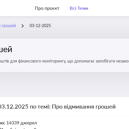
Про проєкт
Всі Теми
я грошей
03-12-2025
шей
оштів для фінансового моніторингу, що допомагає запобігати незак
ів. Вбудовування AML у договори та політики
03.12.2025 по темі: Про відмивання грошей
но:
14339 джерел