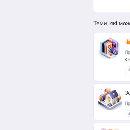
Теми, які мож
Пр
он
З
Пр