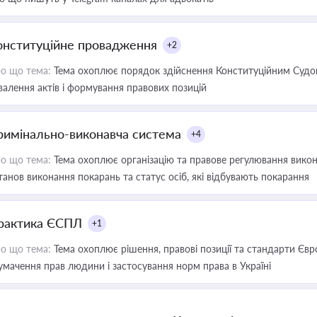
онституційне провадження
+2
о що тема:
Тема охоплює порядок здійснення Конституційним Судом
валення актів і формування правових позицій
римінально-виконавча система
+4
о що тема:
Тема охоплює організацію та правове регулювання викона
танов виконання покарань та статус осіб, які відбувають покарання
рактика ЄСПЛ
+1
о що тема:
Тема охоплює рішення, правові позиції та стандарти Євр
умачення прав людини і застосування норм права в Україні