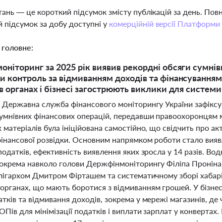
тань — це короткий підсумок змісту публікацій за день. По
 підсумок за добу доступні у
комерційній версії Платформи
 головне:
ніторинг за 2025 рік виявив рекордні обсяги сумнів
 контроль за відмиванням доходів та фінансуванням 
в органах і бізнесі загострюють виклики для системи 
і Державна служба фінансового моніторингу України зафіксу
сумнівних фінансових операцій, передавши правоохоронцям м
 матеріалів була ініційована самостійно, що свідчить про а
 фінансової розвідки. Основним напрямком роботи стало вия
податків, ефективність виявлення яких зросла у 14 разів. Во
окрема навколо голови Держфінмоніторингу Філіпа Проніна, 
 олігархом Дмитром Фірташем та систематичному зборі хабар
органах, що мають боротися з відмиванням грошей. У бізнес
тків та відмивання доходів, зокрема у мережі магазинів, д
ОПів для мінімізації податків і виплати зарплат у конверт