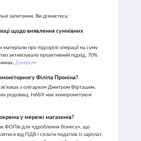
ьні запитання. Ви дізнаєтесь:
році щодо виявлення сумнівних
матеріали про підозрілі операції на суму
ство активізувало проактивний підхід, 70%
очинах.
Джерело
інмоніторингу Філіпа Проніна?
, зв’язках з олігархом Дмитром Фірташем,
зових родовищ. НАБУ має компрометуючі
зокрема у мережі магазинів?
их ФОПів для «дроблення бізнесу», що
ятися від ПДВ і сплати податків із зарплат,