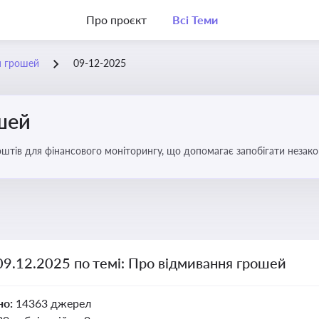
Про проєкт
Всі Теми
я грошей
09-12-2025
шей
оштів для фінансового моніторингу, що допомагає запобігати незак
ів. Вбудовування AML у договори та політики
09.12.2025 по темі: Про відмивання грошей
но:
14363 джерел