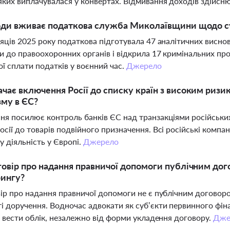
яких виплачувалася у конвертах. Відмивання доходів здійс
оди вживає податкова служба Миколаївщини щодо с
сяців 2025 року податкова підготувала 47 аналітичних висно
и до правоохоронних органів і відкрила 17 кримінальних п
ої сплати податків у воєнний час.
Джерело
чає включення Росії до списку країн з високим ризи
му в ЄС?
ня посилює контроль банків ЄС над транзакціями російських
осії до товарів подвійного призначення. Всі російські комп
у діяльність у Європі.
Джерело
говір про надання правничої допомоги публічним дог
рингу?
вір про надання правничої допомоги не є публічним договоро
і доручення. Водночас адвокати як суб’єкти первинного фін
 і вести облік, незалежно від форми укладення договору.
Дже