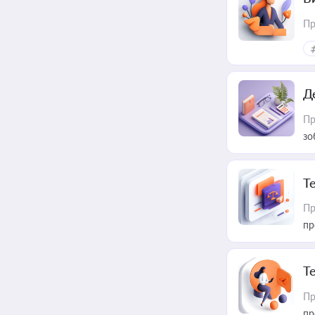
Пр
Д
Пр
зо
T
Пр
пр
T
Пр
пр