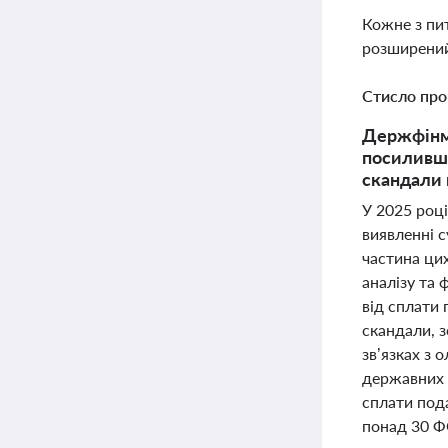
Кожне з пи
розширений
Стисло про
Держфінмо
посиливши
скандали 
У 2025 роц
виявленні 
частина цих
аналізу та
від сплати 
скандали, з
зв’язках з
державних 
сплати пода
понад 30 Ф