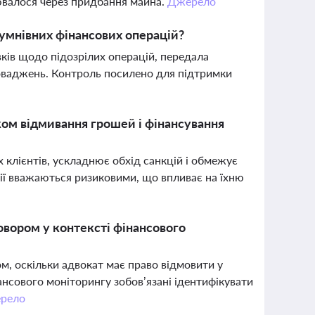
нювалося через придбання майна.
Джерело
умнівних фінансових операцій?
вків щодо підозрілих операцій, передала
роваджень. Контроль посилено для підтримки
ком відмивання грошей і фінансування
 клієнтів, ускладнює обхід санкцій і обмежує
анії вважаються ризиковими, що впливає на їхню
овором у контексті фінансового
м, оскільки адвокат має право відмовити у
ансового моніторингу зобов’язані ідентифікувати
рело