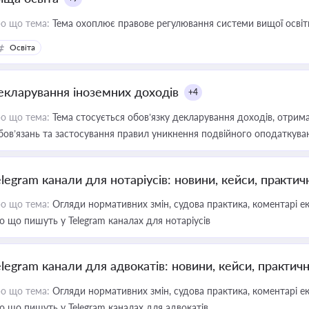
о що тема:
Тема охоплює правове регулювання системи вищої освіти, о
Освіта
екларування іноземних доходів
+4
о що тема:
Тема стосується обов’язку декларування доходів, отрим
бов’язань та застосування правил уникнення подвійного оподаткува
elegram канали для нотаріусів: новини, кейси, практич
о що тема:
Огляди нормативних змін, судова практика, коментарі екс
о що пишуть у Telegram каналах для нотаріусів
elegram канали для адвокатів: новини, кейси, практич
о що тема:
Огляди нормативних змін, судова практика, коментарі екс
о що пишуть у Telegram каналах для адвокатів