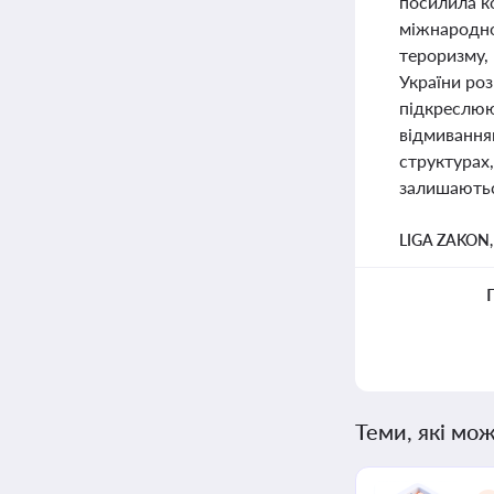
посилила к
міжнародно
тероризму, 
України роз
підкреслююч
відмиванням
структурах,
залишаютьс
LIGA ZAKON
Теми, які мож