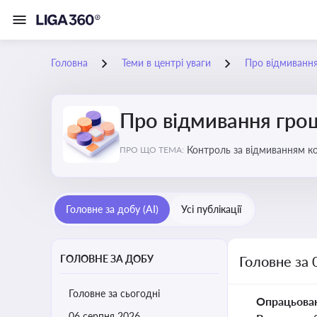
Головна
Теми в центрі уваги
Про відмиванн
Про відмивання гро
Контроль за відмиванням к
ПРО ЩО ТЕМА:
ухиленню від сплати податк
Головне за добу (AI)
Усі публікації
ГОЛОВНЕ ЗА ДОБУ
Головне за 
Головне за сьогодні
Опрацьова
06 серпня 2026