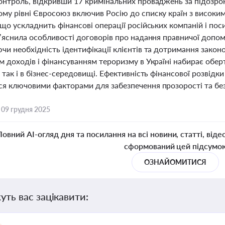
онтроль, відкривши 17 кримінальних проваджень за підозрою
му рівні Євросоюз включив Росію до списку країн з високим
що ускладнить фінансові операції російських компаній і пос
’яснила особливості договорів про надання правничої допом
и необхідність ідентифікації клієнтів та дотримання закон
 доходів і фінансуванням тероризму в Україні набирає оберт
 так і в бізнес-середовищі. Ефективність фінансової розвідк
я ключовими факторами для забезпечення прозорості та без
,
09 грудня 2025
Повний AI-огляд дня та посилання на всі новини, статті, віде
сформований цей підсумо
ОЗНАЙОМИТИСЯ
уть вас зацікавити: