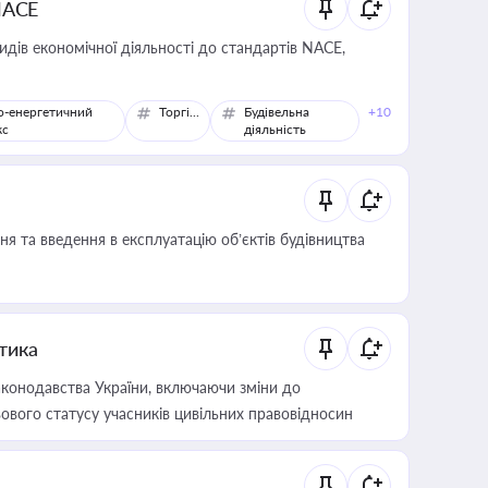
NACE
идів економічної діяльності до стандартів NACE,
о-енергетичний
Торгівля
Будівельна
+10
кс
діяльність
я та введення в експлуатацію об’єктів будівництва
итика
конодавства України, включаючи зміни до
ового статусу учасників цивільних правовідносин