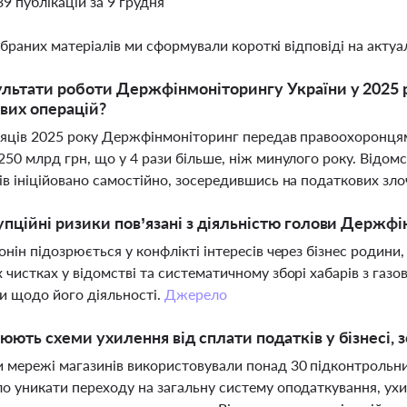
39 публікацій за 9 грудня
ібраних матеріалів ми сформували короткі відповіді на актуал
ультати роботи Держфінмоніторингу України у 2025 
вих операцій?
сяців 2025 року Держфінмоніторинг передав правоохоронцям 
250 млрд грн, що у 4 рази більше, ніж минулого року. Відом
ів ініційовано самостійно, зосередившись на податкових зл
упційні ризики пов’язані з діяльністю голови Держф
онін підозрюється у конфлікті інтересів через бізнес родини
 чистках у відомстві та систематичному зборі хабарів з га
и щодо його діяльності.
Джерело
юють схеми ухилення від сплати податків у бізнесі, 
 мережі магазинів використовували понад 30 підконтрольн
о уникати переходу на загальну систему оподаткування, ухил