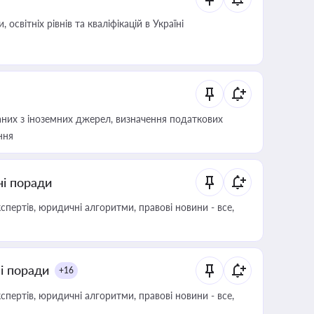
світніх рівнів та кваліфікацій в Україні
аних з іноземних джерел, визначення податкових
ння
ні поради
пертів, юридичні алгоритми, правові новини - все,
ні поради
+16
пертів, юридичні алгоритми, правові новини - все,