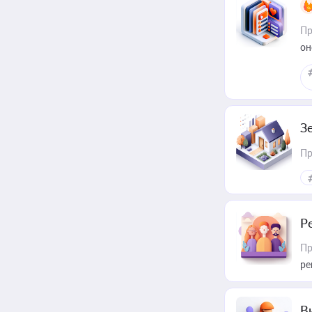
Пр
он
З
Пр
Р
Пр
ре
В