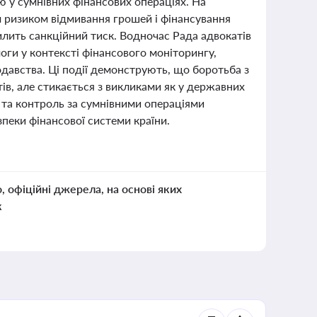
 у сумнівних фінансових операціях. На
 ризиком відмивання грошей і фінансування
илить санкційний тиск. Водночас Рада адвокатів
оги у контексті фінансового моніторингу,
одавства. Ці події демонструють, що боротьба з
ів, але стикається з викликами як у державних
и та контроль за сумнівними операціями
пеки фінансової системи країни.
о, офіційні джерела, на основі яких
к