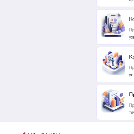
К
Пр
ух
К
Пр
ус
П
Пр
тл