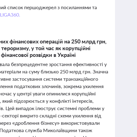
вний список першоджерел з посиланнями та
 LIGA360.
них фінансових операцій на 250 млрд грн,
тероризму, у той час як корупційні
фінансової розвідки в Україні
вала безпрецедентне зростання ефективності у
атеріали на суму близько 250 млрд грн. Значна
ктивне застосування системи транзакційного
влення податкових злочинів, зокрема ухилення
дночас у центрі уваги опинилися корупційні
який підозрюється у конфлікті інтересів,
ів. Цей випадок ілюструє системні проблеми у
-секторі викрито складні схеми ухилення від
е через «дроблення бізнесу» використовували
ах. Податкова служба Миколаївщини також