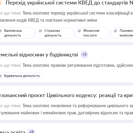
Перехід української системи КВЕД до стандартів 
о що тема:
Тема охоплює перехід української системи класифікації в
овлення кодів КВЕД та пов'язані нормативні зміни
Банківська
Страхова
Фінансові
Паливн
діяльність
діяльність
послуги
компле
емельні відносини у будівництві
+3
о що тема:
Тема охоплює правове регулювання підготовки, здійсненн
Будівельна діяльність
езонансний проєкт Цивільного кодексу: реакції та кр
о що тема:
Тема охоплює оновлення та реформування цивільного за
гулювання майнових і немайнових прав, договірних відносин та прав
ища освіта
+9