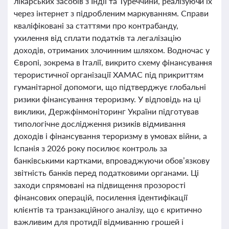
лікарських засобів з Індії та Туреччини, реалізуючи їх
через інтернет з підробленим маркуванням. Справи
кваліфіковані за статтями про контрабанду,
ухилення від сплати податків та легалізацію
доходів, отриманих злочинним шляхом. Водночас у
Європі, зокрема в Італії, викрито схему фінансування
терористичної організації ХАМАС під прикриттям
гуманітарної допомоги, що підтверджує глобальні
ризики фінансування тероризму. У відповідь на ці
виклики, Держфінмоніторинг України підготував
типологічне дослідження ризиків відмивання
доходів і фінансування тероризму в умовах війни, а
Іспанія з 2026 року посилює контроль за
банківськими картками, впроваджуючи обов’язкову
звітність банків перед податковими органами. Ці
заходи спрямовані на підвищення прозорості
фінансових операцій, посилення ідентифікації
клієнтів та транзакційного аналізу, що є критично
важливим для протидії відмиванню грошей і