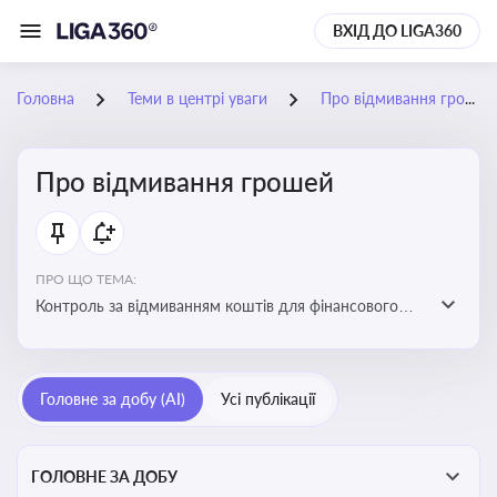
ВХІД ДО LIGA360
Головна
Теми в центрі уваги
Про відмивання грошей
Про відмивання грошей
ПРО ЩО ТЕМА:
Контроль за відмиванням коштів для фінансового
моніторингу, що допомагає запобігати незаконним
схемам, фінансуванню тероризму та ухиленню від
сплати податків. Вбудовування AML у договори та
Головне за добу (AI)
Усі публікації
політики
ГОЛОВНЕ ЗА ДОБУ