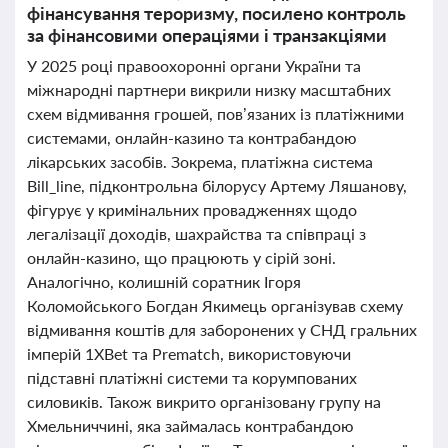
фінансування тероризму, посилено контроль
за фінансовими операціями і транзакціями
У 2025 році правоохоронні органи України та
міжнародні партнери викрили низку масштабних
схем відмивання грошей, пов’язаних із платіжними
системами, онлайн-казино та контрабандою
лікарських засобів. Зокрема, платіжна система
Bill_line, підконтрольна білорусу Артему Ляшанову,
фігурує у кримінальних провадженнях щодо
легалізації доходів, шахрайства та співпраці з
онлайн-казино, що працюють у сірій зоні.
Аналогічно, колишній соратник Ігоря
Коломойського Богдан Якимець організував схему
відмивання коштів для заборонених у СНД гральних
імперій 1XBet та Prematch, використовуючи
підставні платіжні системи та корумпованих
силовиків. Також викрито організовану групу на
Хмельниччині, яка займалась контрабандою