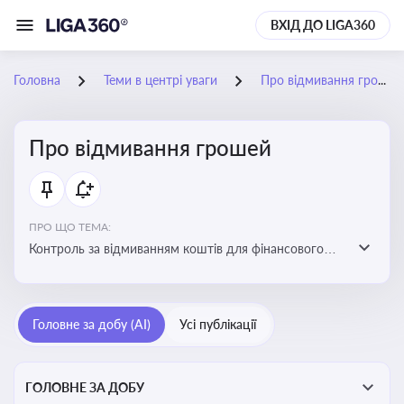
ВХІД ДО LIGA360
Головна
Теми в центрі уваги
Про відмивання грошей
Про відмивання грошей
ПРО ЩО ТЕМА:
Контроль за відмиванням коштів для фінансового
моніторингу, що допомагає запобігати незаконним
схемам, фінансуванню тероризму та ухиленню від
сплати податків. Вбудовування AML у договори та
Головне за добу (AI)
Усі публікації
політики
ГОЛОВНЕ ЗА ДОБУ