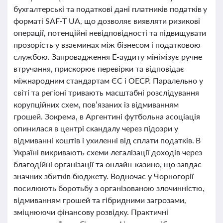
бухгалтерські та податкові дані платників податків у
форматі SAF-T UA, що дозволяє виявляти ризикові
операції, потенційні невідповідності та підвищувати
прозорість у взаєминах між бізнесом і податковою
службою. Запровадження Е-аудиту мінімізує ручне
втручання, прискорює перевірки та відповідає
міжнародним стандартам ЄС і ОЕСР. Паралельно у
світі та регіоні тривають масштабні розслідування
корупційних схем, пов’язаних із відмиванням
грошей. Зокрема, в Аргентині футбольна асоціація
опинилася в центрі скандалу через підозри у
відмиванні коштів і ухиленні від сплати податків. В
Україні викривають схеми легалізації доходів через
благодійні організації та онлайн-казино, що завдає
значних збитків бюджету. Водночас у Чорногорії
посилюють боротьбу з організованою злочинністю,
відмиванням грошей та гібридними загрозами,
зміцнюючи фінансову розвідку. Практичні