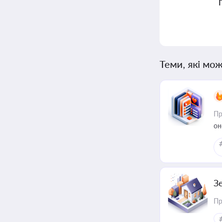
Теми, які мож
Пр
он
З
Пр