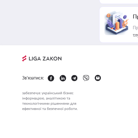
П
Пр
тл
Зв'язатися:
забезпечує український бізнес
інформацією, аналітикою та
технологічними рішеннями для
ефективної та безпечної роботи.