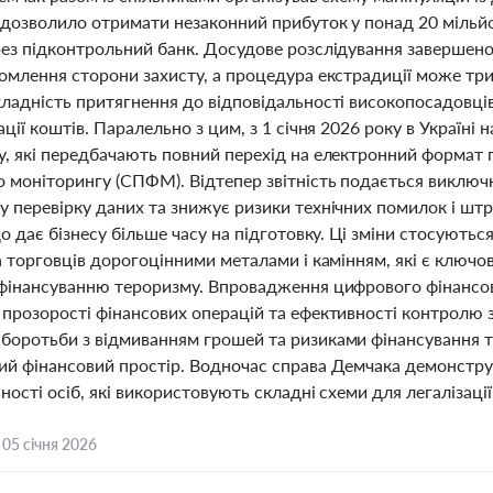
 дозволило отримати незаконний прибуток у понад 20 мільйон
рез підконтрольний банк. Досудове розслідування завершено
омлення сторони захисту, а процедура екстрадиції може три
ладність притягнення до відповідальності високопосадовців
ації коштів. Паралельно з цим, з 1 січня 2026 року в Україні
, які передбачають повний перехід на електронний формат п
о моніторингу (СПФМ). Відтепер звітність подається виключ
у перевірку даних та знижує ризики технічних помилок і шт
що дає бізнесу більше часу на підготовку. Ці зміни стосуються
та торговців дорогоцінними металами і камінням, які є ключ
 фінансуванню тероризму. Впровадження цифрового фінансо
 прозорості фінансових операцій та ефективності контролю 
боротьби з відмиванням грошей та ризиками фінансування тер
ий фінансовий простір. Водночас справа Демчака демонструє
ності осіб, які використовують складні схеми для легалізац
,
05 січня 2026