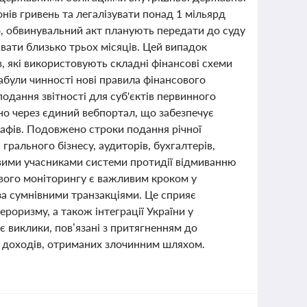
ів гривень та легалізувати понад 1 мільярд
, обвинувальний акт планують передати до суду
вати близько трьох місяців. Цей випадок
, які використовують складні фінансові схеми
 набули чинності нові правила фінансового
одання звітності для суб'єктів первинного
но через єдиний вебпортал, що забезпечує
рафів. Подовжено строки подання річної
 грального бізнесу, аудиторів, бухгалтерів,
овими учасниками системи протидії відмиванню
вого моніторингу є важливим кроком у
за сумнівними транзакціями. Це сприяє
оризму, а також інтеграції України у
 виклики, пов’язані з притягненням до
ії доходів, отриманих злочинним шляхом.