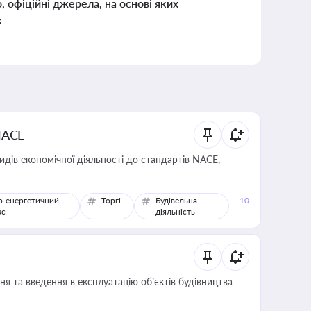
о, офіційні джерела, на основі яких
к
NACE
идів економічної діяльності до стандартів NACE,
о-енергетичний
Торгівля
Будівельна
+10
кс
діяльність
я та введення в експлуатацію об’єктів будівництва