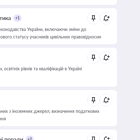
итика
+1
конодавства України, включаючи зміни до
ового статусу учасників цивільних правовідносин
світніх рівнів та кваліфікацій в Україні
аних з іноземних джерел, визначення податкових
ння
ні поради
+2