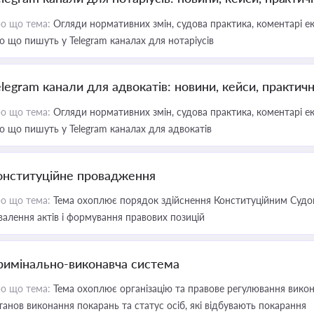
о що тема:
Огляди нормативних змін, судова практика, коментарі екс
о що пишуть у Telegram каналах для нотаріусів
elegram канали для адвокатів: новини, кейси, практич
о що тема:
Огляди нормативних змін, судова практика, коментарі екс
о що пишуть у Telegram каналах для адвокатів
онституційне провадження
о що тема:
Тема охоплює порядок здійснення Конституційним Судом
валення актів і формування правових позицій
римінально-виконавча система
о що тема:
Тема охоплює організацію та правове регулювання викона
танов виконання покарань та статус осіб, які відбувають покарання