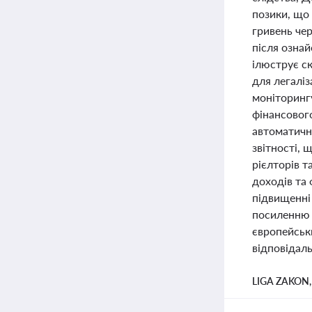
позики, що
гривень че
після ознай
ілюструє ск
для легаліз
моніторингу
фінансовог
автоматичн
звітності, 
рієлторів 
доходів та
підвищенні
посиленню 
європейськ
відповідаль
LIGA ZAKON