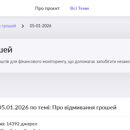
Про проєкт
Всі Теми
я грошей
05-01-2026
шей
оштів для фінансового моніторингу, що допомагає запобігати незак
ів. Вбудовування AML у договори та політики
05.01.2026 по темі: Про відмивання грошей
но:
14392 джерел