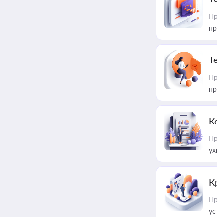
Пр
пр
T
Пр
пр
К
Пр
ух
К
Пр
ус