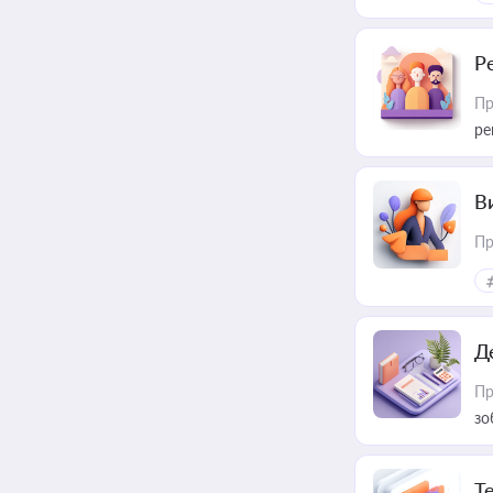
Р
Пр
ре
В
Пр
Д
Пр
зо
T