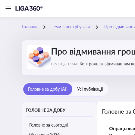
Головна
Теми в центрі уваги
Про відмиванн
Про відмивання гро
Контроль за відмиванням к
ПРО ЩО ТЕМА:
ухиленню від сплати податк
Головне за добу (AI)
Усі публікації
ГОЛОВНЕ ЗА ДОБУ
Головне за 
Головне за сьогодні
Опрацьова
05 серпня 2026