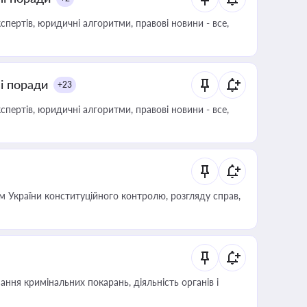
пертів, юридичні алгоритми, правові новини - все,
ні поради
+23
пертів, юридичні алгоритми, правові новини - все,
 України конституційного контролю, розгляду справ,
ння кримінальних покарань, діяльність органів і