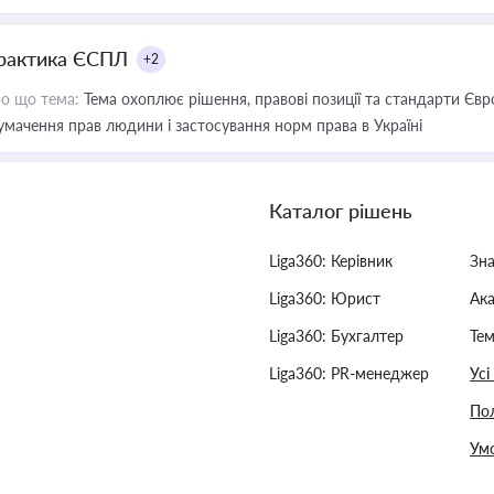
рактика ЄСПЛ
+2
о що тема:
Тема охоплює рішення, правові позиції та стандарти Євр
умачення прав людини і застосування норм права в Україні
Каталог рішень
Liga360: Керівник
Зн
Liga360: Юрист
Ак
Liga360: Бухгалтер
Тем
Liga360: PR-менеджер
Усі
Пол
Умо