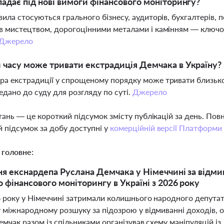
падає під нові вимоги фінансового моніторингу?
вила стосуються грального бізнесу, аудиторів, бухгалтерів, п
в мистецтвом, дорогоцінними металами і камінням — ключо
Джерело
 часу може тривати екстрадиція Демчака в Україну?
а екстрадиції у спрощеному порядку може тривати близько 
едано до суду для розгляду по суті.
Джерело
тань — це короткий підсумок змісту публікацій за день. По
 підсумок за добу доступні у
комерційній версії Платформи
 головне:
я екснардепа Руслана Демчака у Німеччині за відми
 фінансового моніторингу в Україні з 2026 року
6 року у Німеччині затримали колишнього народного депутат
у міжнародному розшуку за підозрою у відмиванні доходів,
емчак разом із спільниками організував схему маніпуляцій 