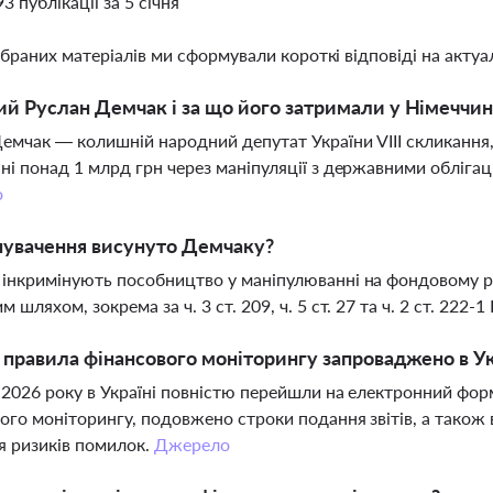
93 публікації за 5 січня
ібраних матеріалів ми сформували короткі відповіді на актуал
ий Руслан Демчак і за що його затримали у Німеччин
емчак — колишній народний депутат України VIII скликання,
ні понад 1 млрд грн через маніпуляції з державними облігац
о
нувачення висунуто Демчаку?
інкримінують пособництво у маніпулюванні на фондовому ри
 шляхом, зокрема за ч. 3 ст. 209, ч. 5 ст. 27 та ч. 2 ст. 222
і правила фінансового моніторингу запроваджено в Ук
я 2026 року в Україні повністю перейшли на електронний фор
ого моніторингу, подовжено строки подання звітів, а тако
 ризиків помилок.
Джерело