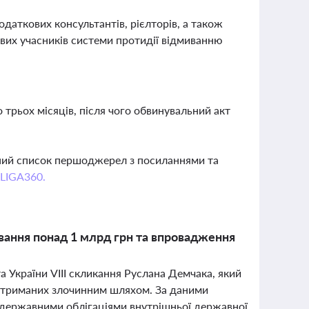
одаткових консультантів, рієлторів, а також
вих учасників системи протидії відмиванню
трьох місяців, після чого обвинувальний акт
вний список першоджерел з посиланнями та
 LIGA360.
вання понад 1 млрд грн та впровадження
а України VIII скликання Руслана Демчака, який
 отриманих злочинним шляхом. За даними
із державними облігаціями внутрішньої державної