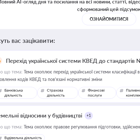
Повний AI-огляд дня та посилання на всі новини, статті, віде
сформований цей підсумо
ОЗНАЙОМИТИСЯ
уть вас зацікавити:
Перехід української системи КВЕД до стандартів 
о що тема:
Тема охоплює перехід української системи класифікації в
овлення кодів КВЕД та пов'язані нормативні зміни
Банківська
Страхова
Фінансові
Паливн
діяльність
діяльність
послуги
компле
емельні відносини у будівництві
+1
о що тема:
Тема охоплює правове регулювання підготовки, здійсненн
Будівельна діяльність