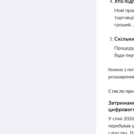
Хто під
Нові пра
торговці
грошей.
Скільки
Процедур
буде пер
Кожне з пи
розширений
Стисло про
Затриманн
цифрового
У січні 202
перебував 
слідства, Д