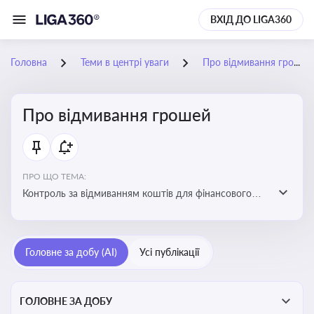
ВХІД ДО LIGA360
Головна
Теми в центрі уваги
Про відмивання грошей
Про відмивання грошей
ПРО ЩО ТЕМА:
Контроль за відмиванням коштів для фінансового
моніторингу, що допомагає запобігати незаконним
схемам, фінансуванню тероризму та ухиленню від
сплати податків. Вбудовування AML у договори та
Головне за добу (AI)
Усі публікації
політики
ГОЛОВНЕ ЗА ДОБУ