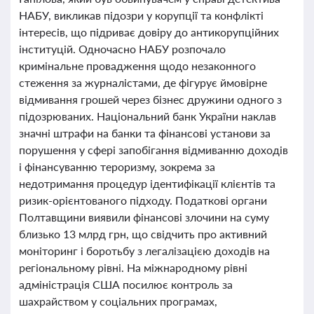
НАБУ, викликав підозри у корупції та конфлікті
інтересів, що підриває довіру до антикорупційних
інституцій. Одночасно НАБУ розпочало
кримінальне провадження щодо незаконного
стеження за журналістами, де фігурує ймовірне
відмивання грошей через бізнес дружини одного з
підозрюваних. Національний банк України наклав
значні штрафи на банки та фінансові установи за
порушення у сфері запобігання відмиванню доходів
і фінансуванню тероризму, зокрема за
недотримання процедур ідентифікації клієнтів та
ризик-орієнтованого підходу. Податкові органи
Полтавщини виявили фінансові злочини на суму
близько 13 млрд грн, що свідчить про активний
моніторинг і боротьбу з легалізацією доходів на
регіональному рівні. На міжнародному рівні
адміністрація США посилює контроль за
шахрайством у соціальних програмах,