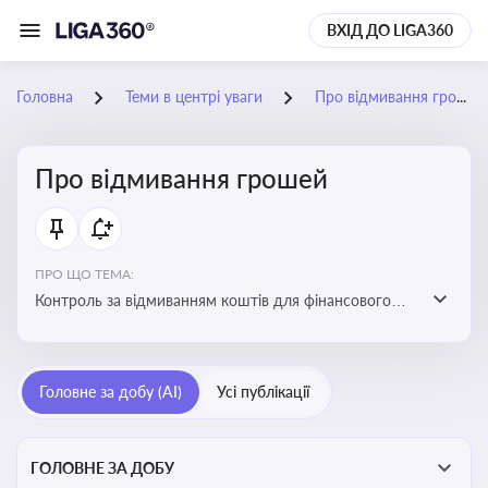
ВХІД ДО LIGA360
Головна
Теми в центрі уваги
Про відмивання грошей
Про відмивання грошей
ПРО ЩО ТЕМА:
Контроль за відмиванням коштів для фінансового
моніторингу, що допомагає запобігати незаконним
схемам, фінансуванню тероризму та ухиленню від
сплати податків. Вбудовування AML у договори та
Головне за добу (AI)
Усі публікації
політики
ГОЛОВНЕ ЗА ДОБУ