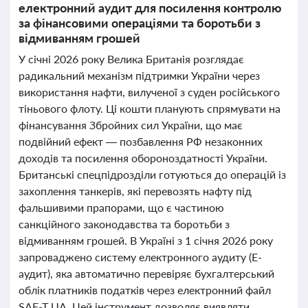
електронний аудит для посилення контролю
за фінансовими операціями та боротьби з
відмиванням грошей
У січні 2026 року Велика Британія розглядає
радикальний механізм підтримки України через
використання нафти, вилученої з суден російського
тіньового флоту. Ці кошти планують спрямувати на
фінансування Збройних сил України, що має
подвійний ефект — позбавлення РФ незаконних
доходів та посилення обороноздатності України.
Британські спецпідрозділи готуються до операцій із
захоплення танкерів, які перевозять нафту під
фальшивими прапорами, що є частиною
санкційного законодавства та боротьби з
відмиванням грошей. В Україні з 1 січня 2026 року
запроваджено систему електронного аудиту (Е-
аудит), яка автоматично перевіряє бухгалтерський
облік платників податків через електронний файл
SAF-T UA. Цей інструмент дозволяє виявляти