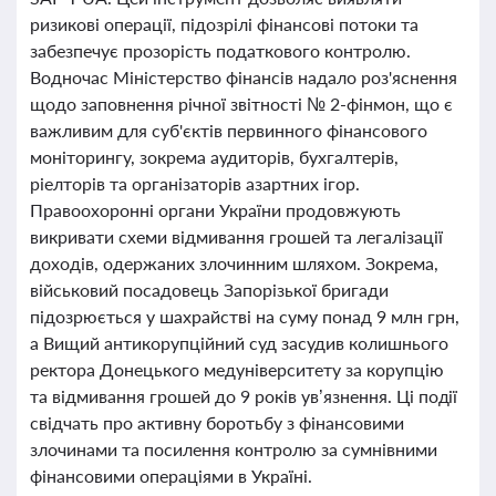
ризикові операції, підозрілі фінансові потоки та
забезпечує прозорість податкового контролю.
Водночас Міністерство фінансів надало роз'яснення
щодо заповнення річної звітності № 2-фінмон, що є
важливим для суб'єктів первинного фінансового
моніторингу, зокрема аудиторів, бухгалтерів,
ріелторів та організаторів азартних ігор.
Правоохоронні органи України продовжують
викривати схеми відмивання грошей та легалізації
доходів, одержаних злочинним шляхом. Зокрема,
військовий посадовець Запорізької бригади
підозрюється у шахрайстві на суму понад 9 млн грн,
а Вищий антикорупційний суд засудив колишнього
ректора Донецького медуніверситету за корупцію
та відмивання грошей до 9 років ув’язнення. Ці події
свідчать про активну боротьбу з фінансовими
злочинами та посилення контролю за сумнівними
фінансовими операціями в Україні.