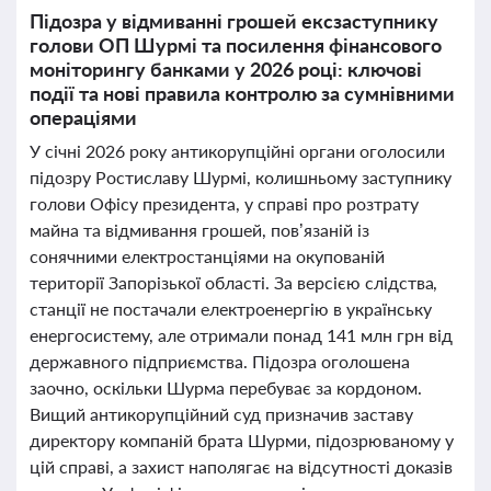
Підозра у відмиванні грошей ексзаступнику
голови ОП Шурмі та посилення фінансового
моніторингу банками у 2026 році: ключові
події та нові правила контролю за сумнівними
операціями
У січні 2026 року антикорупційні органи оголосили
підозру Ростиславу Шурмі, колишньому заступнику
голови Офісу президента, у справі про розтрату
майна та відмивання грошей, пов’язаній із
сонячними електростанціями на окупованій
території Запорізької області. За версією слідства,
станції не постачали електроенергію в українську
енергосистему, але отримали понад 141 млн грн від
державного підприємства. Підозра оголошена
заочно, оскільки Шурма перебуває за кордоном.
Вищий антикорупційний суд призначив заставу
директору компаній брата Шурми, підозрюваному у
цій справі, а захист наполягає на відсутності доказів