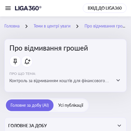
ВХІД ДО LIGA360
Головна
Теми в центрі уваги
Про відмивання грошей
Про відмивання грошей
ПРО ЩО ТЕМА:
Контроль за відмиванням коштів для фінансового
моніторингу, що допомагає запобігати незаконним
схемам, фінансуванню тероризму та ухиленню від
сплати податків. Вбудовування AML у договори та
Головне за добу (AI)
Усі публікації
політики
ГОЛОВНЕ ЗА ДОБУ