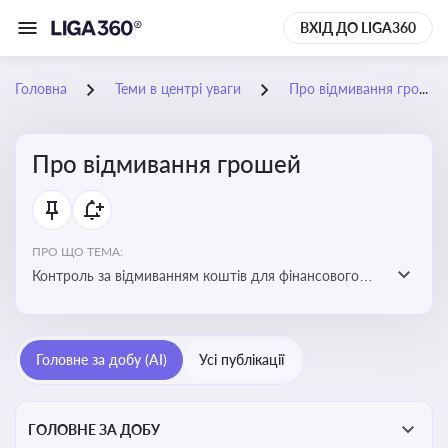
ВХІД ДО LIGA360
Головна
Теми в центрі уваги
Про відмивання грошей
Про відмивання грошей
ПРО ЩО ТЕМА:
Контроль за відмиванням коштів для фінансового
моніторингу, що допомагає запобігати незаконним
схемам, фінансуванню тероризму та ухиленню від
сплати податків. Вбудовування AML у договори та
Головне за добу (AI)
Усі публікації
політики
ГОЛОВНЕ ЗА ДОБУ