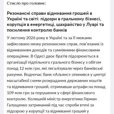
Стисло про головне:
Резонансні справи відмивання грошей в
Україні та світі: підозри в гральному бізнесі,
корупція в енергетиці, шахрайство у Луврі та
посилення контролю банків
У лютому 2026 року в Україні та за її межами
зафіксовано низку резонансних справ, пов’язаних із
відмиванням доходів та сумнівними фінансовими
операціями. В Одесі двоє братів підозрюються в
організації підпільного грального бізнесу з обігом
понад 12 млн грн, які легалізували через банківські
рахунки. Водночас банк «Альянс» опинився у центрі
масштабної схеми розкрадання державних коштів
та відмивання грошей, отримавши штрафи на понад
109 млн грн за порушення у сфері фінансового
контролю. Колишній міністр енергетики Герман
Галущенко затриманий під час спроби втечі за
підозрою у корупції та відмиванні грошей у