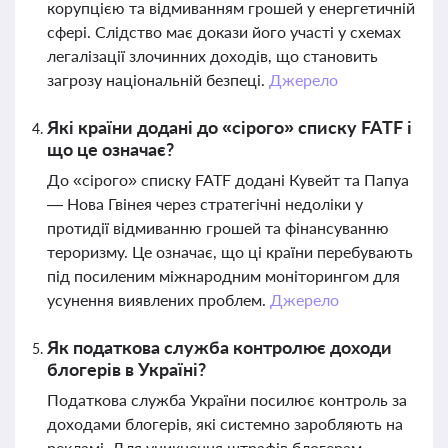
корупцією та відмиванням грошей у енергетичній
сфері. Слідство має докази його участі у схемах
легалізації злочинних доходів, що становить
загрозу національній безпеці.
Джерело
Які країни додані до «сірого» списку FATF і
що це означає?
До «сірого» списку FATF додані Кувейт та Папуа
— Нова Гвінея через стратегічні недоліки у
протидії відмиванню грошей та фінансуванню
тероризму. Це означає, що ці країни перебувають
під посиленим міжнародним моніторингом для
усунення виявлених проблем.
Джерело
Як податкова служба контролює доходи
блогерів в Україні?
Податкова служба України посилює контроль за
доходами блогерів, які системно заробляють на
рекламі. Для уникнення штрафів блогерам