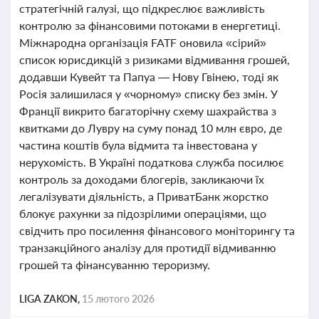
стратегічній галузі, що підкреслює важливість
контролю за фінансовими потоками в енергетиці.
Міжнародна організація FATF оновила «сірий»
список юрисдикцій з ризиками відмивання грошей,
додавши Кувейт та Папуа — Нову Гвінею, тоді як
Росія залишилася у «чорному» списку без змін. У
Франції викрито багаторічну схему шахрайства з
квитками до Лувру на суму понад 10 млн євро, де
частина коштів була відмита та інвестована у
нерухомість. В Україні податкова служба посилює
контроль за доходами блогерів, закликаючи їх
легалізувати діяльність, а ПриватБанк жорстко
блокує рахунки за підозрілими операціями, що
свідчить про посилення фінансового моніторингу та
транзакційного аналізу для протидії відмиванню
грошей та фінансуванню тероризму.
LIGA ZAKON,
15 лютого 2026