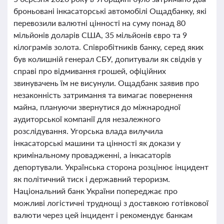
броньовані інкасаторські автомобілі Ощадбанку, які
перевозили валютні цінності на суму понад 80
мільйонів доларів США, 35 мільйонів євро та 9
кілограмів золота. Співробітників банку, серед яких
був колишній генерал СБУ, допитували як свідків у
справі про відмивання грошей, офіційних
звинувачень їм не висунули. Ощадбанк заявив про
незаконність затримання та вимагає повернення
майна, плануючи звернутися до міжнародної
аудиторської компанії для незалежного
розслідування. Угорська влада вилучила
інкасаторські машини та цінності як докази у
кримінальному провадженні, а інкасаторів
депортували. Українська сторона розцінює інцидент
як політичний тиск і державний тероризм.
Національний банк України попереджає про
можливі логістичні труднощі з доставкою готівкової
валюти через цей інцидент і рекомендує банкам