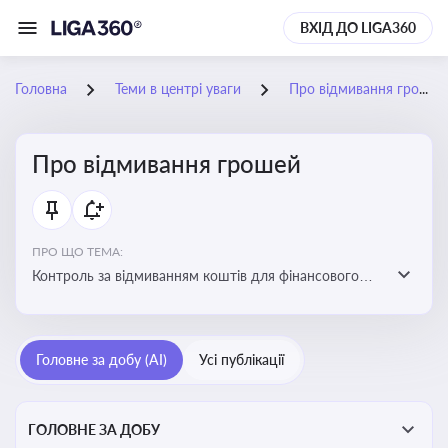
ВХІД ДО LIGA360
Головна
Теми в центрі уваги
Про відмивання грошей
Про відмивання грошей
ПРО ЩО ТЕМА:
Контроль за відмиванням коштів для фінансового
моніторингу, що допомагає запобігати незаконним
схемам, фінансуванню тероризму та ухиленню від
сплати податків. Вбудовування AML у договори та
Головне за добу (AI)
Усі публікації
політики
ГОЛОВНЕ ЗА ДОБУ