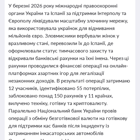
У березні 2026 року міжнародні правоохоронні
органи України та Іспанії за підтримки Інтерполу та
Європолу ліквідували масштабну злочинну мережу,
яка використовувала українок для відмивання
мільйонів євро. Зловмисники вербували жінок у
вразливому стані, перевозили їх до Іспанії, де
оформлювали статус тимчасового захисту та
відкривали банківські рахунки на їхні імена. Через ці
рахунки проводилися фінансові операції на онлайн-
платформах азартних ігор для легалізації
незаконних доходів. В результаті операції затримано
12 учасників, ідентифіковано 55 потерпілих,
заблоковано понад 150 рахунків у 11 країнах,
вилучено техніку, готівку та криптовалюту.
Паралельно Національний банк України провів
операції з обміну безготівкової валюти на готівкову
для підтримки кас банків після інциденту із
затриманням інкасаторських автомобілів