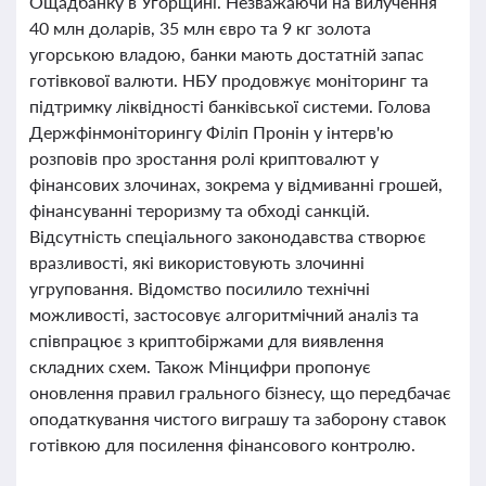
Ощадбанку в Угорщині. Незважаючи на вилучення
40 млн доларів, 35 млн євро та 9 кг золота
угорською владою, банки мають достатній запас
готівкової валюти. НБУ продовжує моніторинг та
підтримку ліквідності банківської системи. Голова
Держфінмоніторингу Філіп Пронін у інтерв'ю
розповів про зростання ролі криптовалют у
фінансових злочинах, зокрема у відмиванні грошей,
фінансуванні тероризму та обході санкцій.
Відсутність спеціального законодавства створює
вразливості, які використовують злочинні
угруповання. Відомство посилило технічні
можливості, застосовує алгоритмічний аналіз та
співпрацює з криптобіржами для виявлення
складних схем. Також Мінцифри пропонує
оновлення правил грального бізнесу, що передбачає
оподаткування чистого виграшу та заборону ставок
готівкою для посилення фінансового контролю.