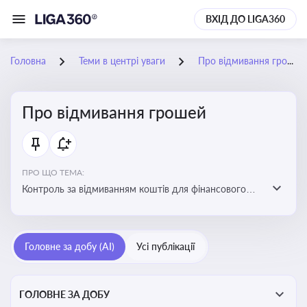
ВХІД ДО LIGA360
Головна
Теми в центрі уваги
Про відмивання грошей
Про відмивання грошей
ПРО ЩО ТЕМА:
Контроль за відмиванням коштів для фінансового
моніторингу, що допомагає запобігати незаконним
схемам, фінансуванню тероризму та ухиленню від
сплати податків. Вбудовування AML у договори та
Головне за добу (AI)
Усі публікації
політики
ГОЛОВНЕ ЗА ДОБУ