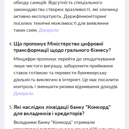
обходу санкцій. Відсутність спеціального
законодавства створює вразливості, які злочинці
активно експлуатують. Держфінмоніторинг
посилює технічні можливості для виявлення
таких схем.
Джерело
Що пропонує Міністерство цифрової
трансформації щодо грального бізнесу?
Мінцифри пропонує перейти до оподаткування
лише чистого виграшу, заборонити приймання
ставок готівкою та перевести букмекерську
діяльність виключно в інтернет. Це має посилити
контроль і зменшити ризики відмивання доходів.
Джерело
Які наслідки ліквідації банку "Конкорд"
для вкладників і кредиторів?
Вкладники банку "Конкорд" отримали
гарантовані виплати на суму понад 631 млн грн, а