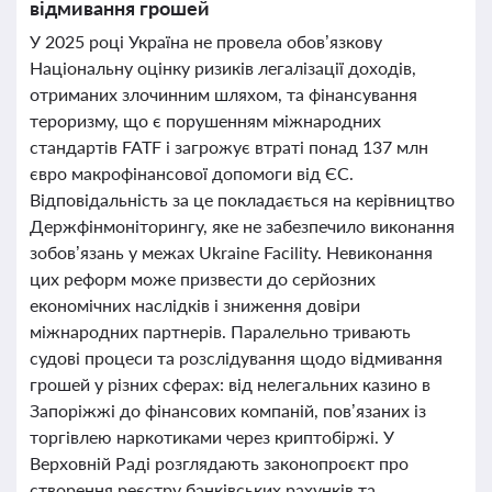
відмивання грошей
У 2025 році Україна не провела обов’язкову
Національну оцінку ризиків легалізації доходів,
отриманих злочинним шляхом, та фінансування
тероризму, що є порушенням міжнародних
стандартів FATF і загрожує втраті понад 137 млн
євро макрофінансової допомоги від ЄС.
Відповідальність за це покладається на керівництво
Держфінмоніторингу, яке не забезпечило виконання
зобов’язань у межах Ukraine Facility. Невиконання
цих реформ може призвести до серйозних
економічних наслідків і зниження довіри
міжнародних партнерів. Паралельно тривають
судові процеси та розслідування щодо відмивання
грошей у різних сферах: від нелегальних казино в
Запоріжжі до фінансових компаній, пов’язаних із
торгівлею наркотиками через криптобіржі. У
Верховній Раді розглядають законопроєкт про
створення реєстру банківських рахунків та