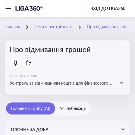
ВХІД ДО LIGA360
Головна
Теми в центрі уваги
Про відмивання грошей
Про відмивання грошей
ПРО ЩО ТЕМА:
Контроль за відмиванням коштів для фінансового
моніторингу, що допомагає запобігати незаконним
схемам, фінансуванню тероризму та ухиленню від
сплати податків. Вбудовування AML у договори та
Головне за добу (AI)
Усі публікації
політики
ГОЛОВНЕ ЗА ДОБУ