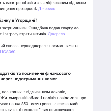
ить електронні звіти з кваліфікованим підписом
двищення прозорості.
Джерело
банку в Угорщині?
ься затриманими. Ощадбанк подав скаргу до
і загрозу втрати активів.
Джерело
вний список першоджерел з посиланнями та
 LIGA360.
одатків та посилення фінансового
я через недотримання вимог
 пов’язаних із відмиванням доходів,
у Житомирській області поліція повідомила про
ізував понад 850 тисяч гривень через онлайн-
ють сучасні технології для приховування