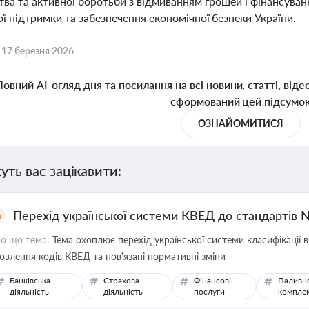
тва та активної боротьби з відмиванням грошей і фінансува
 підтримки та забезпечення економічної безпеки України.
,
17 березня 2026
Повний AI-огляд дня та посилання на всі новини, статті, віде
сформований цей підсумо
ОЗНАЙОМИТИСЯ
уть вас зацікавити:
Перехід української системи КВЕД до стандартів 
о що тема:
Тема охоплює перехід української системи класифікації в
овлення кодів КВЕД та пов'язані нормативні зміни
Банківська
Страхова
Фінансові
Паливн
діяльність
діяльність
послуги
компле