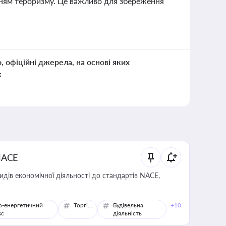
нням тероризму. Це важливо для збереження
о, офіційні джерела, на основі яких
к
NACE
идів економічної діяльності до стандартів NACE,
о-енергетичний
Торгівля
Будівельна
+10
кс
діяльність