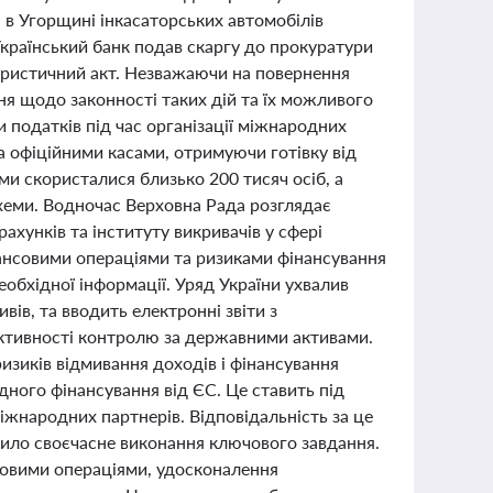
 в Угорщині інкасаторських автомобілів
Український банк подав скаргу до прокуратури
ристичний акт. Незважаючи на повернення
я щодо законності таких дій та їх можливого
и податків під час організації міжнародних
а офіційними касами, отримуючи готівку від
ми скористалися близько 200 тисяч осіб, а
схеми. Водночас Верховна Рада розглядає
ахунків та інституту викривачів у сфері
нансовими операціями та ризиками фінансування
обхідної інформації. Уряд України ухвалив
вів, та вводить електронні звіти з
ктивності контролю за державними активами.
зиків відмивання доходів і фінансування
дного фінансування від ЄС. Це ставить під
міжнародних партнерів. Відповідальність за це
чило своєчасне виконання ключового завдання.
нсовими операціями, удосконалення