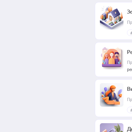
З
Пр
Р
Пр
ре
В
Пр
Д