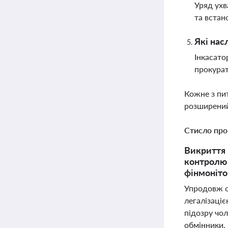
Уряд ухв
та встан
Які нас
Інкасато
прокурат
Кожне з пи
розширений
Стисло про
Викриття 
контролю 
фінмоніт
Упродовж ос
легалізаціє
підозру чол
обмінники. 