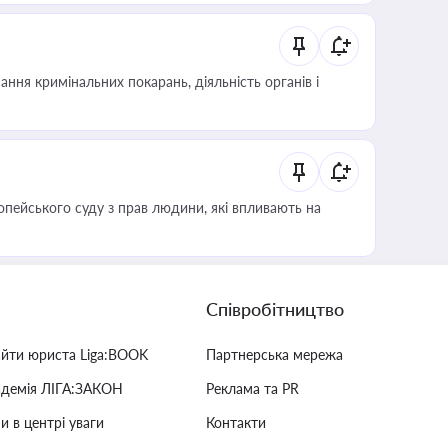
ння кримінальних покарань, діяльність органів і
опейського суду з прав людини, які впливають на
Співробітництво
айти юриста Liga:BOOK
Партнерська мережа
адемія ЛІГА:ЗАКОН
Реклама та PR
и в центрі уваги
Контакти