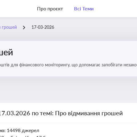
Про проєкт
Всі Теми
я грошей
17-03-2026
шей
оштів для фінансового моніторингу, що допомагає запобігати незак
ів. Вбудовування AML у договори та політики
17.03.2026 по темі: Про відмивання грошей
но:
14498 джерел