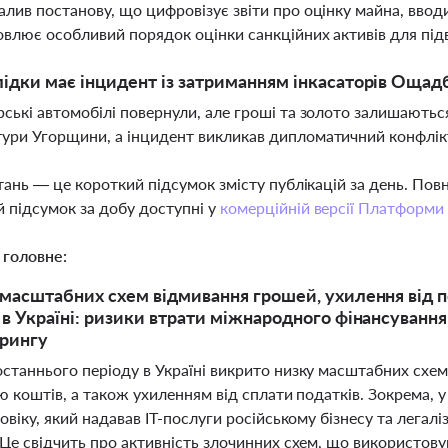
алив постанову, що цифровізує звіти про оцінку майна, ввод
овлює особливий порядок оцінки санкційних активів для пі
лідки має інцидент із затриманням інкасаторів Ощад
рські автомобілі повернули, але гроші та золото залишают
ури Угорщини, а інцидент викликав дипломатичний конфлікт 
тань — це короткий підсумок змісту публікацій за день. По
 підсумок за добу доступні у
комерційній версії Платформи
 головне:
масштабних схем відмивання грошей, ухилення від п
в Україні: ризики втрати міжнародного фінансуванн
орингу
таннього періоду в Україні викрито низку масштабних схем,
ю коштів, а також ухиленням від сплати податків. Зокрема, 
овіку, який надавав ІТ-послуги російському бізнесу та легал
Це свідчить про активність злочинних схем, що використову