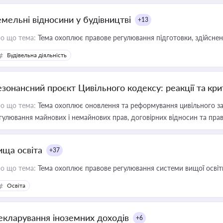
емельні відносини у будівництві
+13
о що тема:
Тема охоплює правове регулювання підготовки, здійсненн
Будівельна діяльність
езонансний проєкт Цивільного кодексу: реакції та кр
о що тема:
Тема охоплює оновлення та реформування цивільного за
гулювання майнових і немайнових прав, договірних відносин та прав
ища освіта
+37
о що тема:
Тема охоплює правове регулювання системи вищої освіти, о
Освіта
екларування іноземних доходів
+6