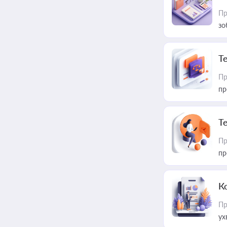
Пр
зо
T
Пр
пр
T
Пр
пр
К
Пр
ух