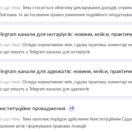
о що тема:
Тема стосується обов’язку декларування доходів, отрим
бов’язань та застосування правил уникнення подвійного оподаткува
elegram канали для нотаріусів: новини, кейси, практич
о що тема:
Огляди нормативних змін, судова практика, коментарі екс
о що пишуть у Telegram каналах для нотаріусів
elegram канали для адвокатів: новини, кейси, практич
о що тема:
Огляди нормативних змін, судова практика, коментарі екс
о що пишуть у Telegram каналах для адвокатів
онституційне провадження
+4
о що тема:
Тема охоплює порядок здійснення Конституційним Судом
валення актів і формування правових позицій