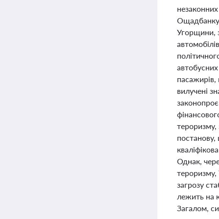
незаконних 
Ощадбанку 
Угорщини, 
автомобілі
політичного
автобусних 
пасажирів, 
вилучені з
законопроєк
фінансовог
тероризму,
постанову, 
кваліфіков
Однак, чер
тероризму, 
загрозу ста
лежить на 
Загалом, с