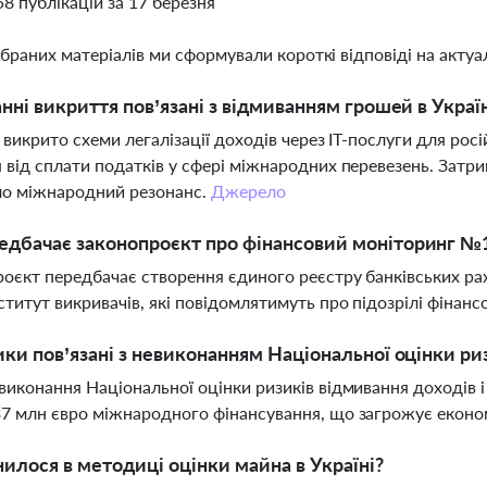
58 публікацій за 17 березня
ібраних матеріалів ми сформували короткі відповіді на актуал
анні викриття пов’язані з відмиванням грошей в Украї
і викрито схеми легалізації доходів через ІТ-послуги для рос
 від сплати податків у сфері міжнародних перевезень. Затри
ло міжнародний резонанс.
Джерело
едбачає законопроєкт про фінансовий моніторинг №
оєкт передбачає створення єдиного реєстру банківських рахун
ститут викривачів, які повідомлятимуть про підозрілі фінансо
ики пов’язані з невиконанням Національної оцінки ри
виконання Національної оцінки ризиків відмивання доходів 
7 млн євро міжнародного фінансування, що загрожує економі
илося в методиці оцінки майна в Україні?