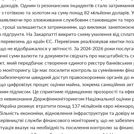
доходів. Одним із резонансних інцидентів стало затримання
з готівкою та золотом на суму понад 82 мільйони доларів. 
заявляючи про зловживання службовим становищем та теро
в, гроші залишаються затриманими, що викликає занепокоєнн
 підґрунтя. На Закарпатті викрито схему ухилення від сплат
перевезень до країн ЄС. Перевізник реалізовував квитки поз
що не відображалося у звітності. За 2024-2026 роки послуга
начні суми валюти та документи свідчать про масштабність 
т, який передбачає створення єдиного реєстру банківських р
о моніторингу. Це має посилити контроль за сумнівними фі
 забезпечуючи швидкий доступ правоохоронних органів до не
що цифровізує процес оцінки майна, зокрема санкційних акти
аним підписом. Це сприятиме підвищенню прозорості та ефе
ез невиконання Держфінмоніторингом Національної оцінки ри
Україна ризикує втратити понад 137 мільйонів євро міжнаро
більність економіки, відновлення інфраструктури та довіру 
керівництві служби фінансового моніторингу, що не забезпе
итуація вказує на необхідність посилення контролю за фіна