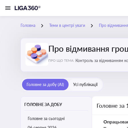
Головна
Теми в центрі уваги
Про відмиванн
Про відмивання гро
Контроль за відмиванням к
ПРО ЩО ТЕМА:
ухиленню від сплати податк
Головне за добу (AI)
Усі публікації
ГОЛОВНЕ ЗА ДОБУ
Головне за 
Головне за сьогодні
Опрацьова
06 серпня 2026