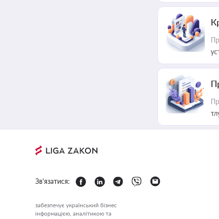
К
Пр
ус
П
Пр
тл
Зв'язатися:
забезпечує український бізнес
інформацією, аналітикою та