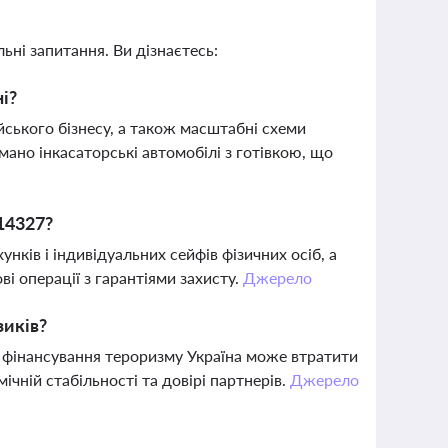
ьні запитання. Ви дізнаєтесь:
ні?
ійського бізнесу, а також масштабні схеми
мано інкасаторські автомобілі з готівкою, що
14327?
ків і індивідуальних сейфів фізичних осіб, а
ві операції з гарантіями захисту.
Джерело
зиків?
і фінансування тероризму Україна може втратити
чній стабільності та довірі партнерів.
Джерело