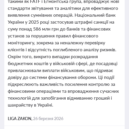
такими як FATF і Егмонтська група, впроваджує нові
стандарти звітування та аналітики для ефективного
виявлення сумнівних операцій. Національний банк
України у 2025 році застосував штрафні санкції на
суму понад 586 млн грн до банків та фінансових
установ за порушення правил фінансового
моніторингу, зокрема за неналежну перевірку
клієнтів і відсутність поглибленого аналізу ризиків.
Окрім того, викрито випадки розкрадання
бюджетних коштів у військовій сфері, де посадовці
привласнювали виплати військовим, що підриває
довіру до системи фінансування оборони. Ці події
підкреслюють важливість посилення контролю за
фінансовими операціями та впровадження сучасних
технологій для запобігання відмиванню грошей і
шахрайству в Україні.
LIGA ZAKON,
26 березня 2026