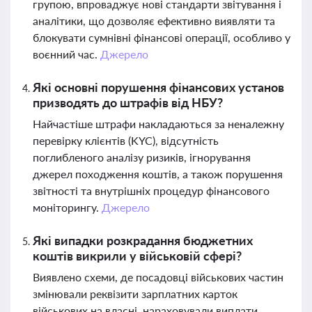
групою, впроваджує нові стандарти звітування і
аналітики, що дозволяє ефективно виявляти та
блокувати сумнівні фінансові операції, особливо у
воєнний час.
Джерело
Які основні порушення фінансових установ
призводять до штрафів від НБУ?
Найчастіше штрафи накладаються за неналежну
перевірку клієнтів (KYC), відсутність
поглибленого аналізу ризиків, ігнорування
джерел походження коштів, а також порушення
звітності та внутрішніх процедур фінансового
моніторингу.
Джерело
Які випадки розкрадання бюджетних
коштів викрили у військовій сфері?
Виявлено схеми, де посадовці військових частин
змінювали реквізити зарплатних карток
військових на власні, нараховували виплати