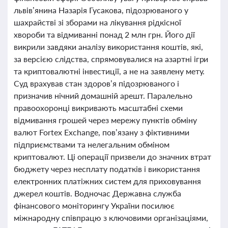
львів’янина Назарія Гусакова, підозрюваного у
шахрайстві зі зборами на лікування рідкісної
хвороби та відмиванні понад 2 млн грн. Його дії
викрили завдяки аналізу використання коштів, які,
за версією слідства, спрямовувалися на азартні ігри
та криптовалютні інвестиції, а не на заявлену мету.
Суд врахував стан здоров’я підозрюваного і
призначив нічний домашній арешт. Паралельно
правоохоронці викривають масштабні схеми
відмивання грошей через мережу пунктів обміну
валют Fortex Exchange, пов’язану з фіктивними
підприємствами та нелегальним обміном
криптовалют. Ці операції призвели до значних втрат
бюджету через несплату податків і використання
електронних платіжних систем для приховування
джерел коштів. Водночас Державна служба
фінансового моніторингу України посилює
міжнародну співпрацю з ключовими організаціями,