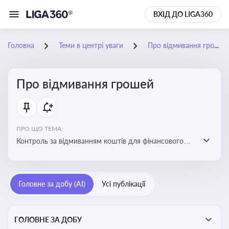
ВХІД ДО LIGA360
Головна
Теми в центрі уваги
Про відмивання грошей
Про відмивання грошей
ПРО ЩО ТЕМА:
Контроль за відмиванням коштів для фінансового
моніторингу, що допомагає запобігати незаконним
схемам, фінансуванню тероризму та ухиленню від
сплати податків. Вбудовування AML у договори та
Головне за добу (AI)
Усі публікації
політики
ГОЛОВНЕ ЗА ДОБУ