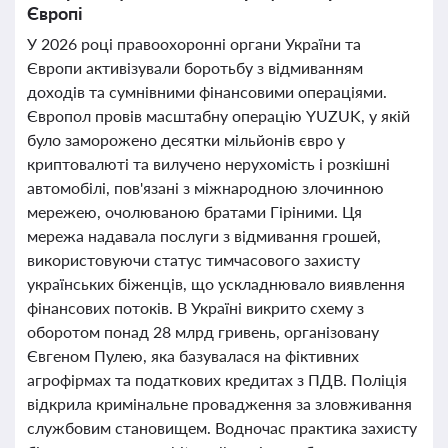
Європі
У 2026 році правоохоронні органи України та
Європи активізували боротьбу з відмиванням
доходів та сумнівними фінансовими операціями.
Європол провів масштабну операцію YUZUK, у якій
було заморожено десятки мільйонів євро у
криптовалюті та вилучено нерухомість і розкішні
автомобілі, пов'язані з міжнародною злочинною
мережею, очолюваною братами Гіріними. Ця
мережа надавала послуги з відмивання грошей,
використовуючи статус тимчасового захисту
українських біженців, що ускладнювало виявлення
фінансових потоків. В Україні викрито схему з
оборотом понад 28 млрд гривень, організовану
Євгеном Пулею, яка базувалася на фіктивних
агрофірмах та податкових кредитах з ПДВ. Поліція
відкрила кримінальне провадження за зловживання
службовим становищем. Водночас практика захисту