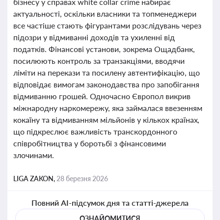
бізнесу у справах white collar crime набирає
актуальності, оскільки власники та топменеджери
все частіше стають фігурантами розслідувань через
підозри у відмиванні доходів та ухиленні від
податків. Фінансові установи, зокрема Ощадбанк,
посилюють контроль за транзакціями, вводячи
ліміти на перекази та посилену автентифікацію, що
відповідає вимогам законодавства про запобігання
відмиванню грошей. Одночасно Європол викрив
міжнародну наркомережу, яка займалася ввезенням
кокаїну та відмиванням мільйонів у кількох країнах,
що підкреслює важливість транскордонного
співробітництва у боротьбі з фінансовими
злочинами.
LIGA ZAKON,
28 березня 2026
Повний AI-підсумок дня та статті-джерела
ОЗНАЙОМИТИСЯ