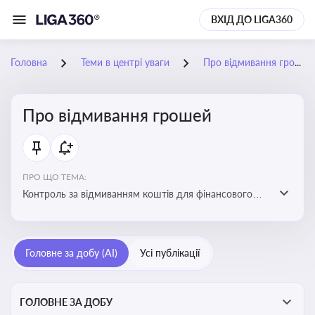
ВХІД ДО LIGA360
Головна
Теми в центрі уваги
Про відмивання грошей
Про відмивання грошей
ПРО ЩО ТЕМА:
Контроль за відмиванням коштів для фінансового
моніторингу, що допомагає запобігати незаконним
схемам, фінансуванню тероризму та ухиленню від
сплати податків. Вбудовування AML у договори та
Головне за добу (AI)
Усі публікації
політики
ГОЛОВНЕ ЗА ДОБУ