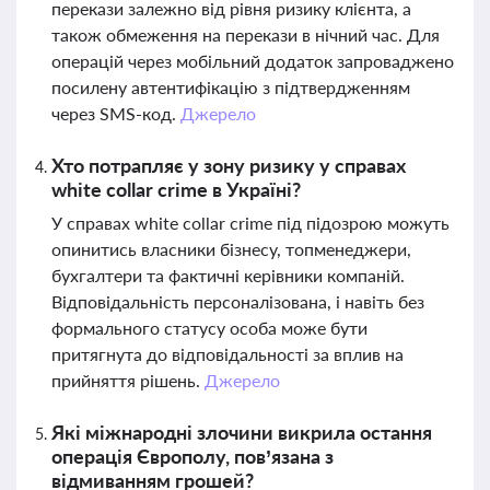
перекази залежно від рівня ризику клієнта, а
також обмеження на перекази в нічний час. Для
операцій через мобільний додаток запроваджено
посилену автентифікацію з підтвердженням
через SMS-код.
Джерело
Хто потрапляє у зону ризику у справах
white collar crime в Україні?
У справах white collar crime під підозрою можуть
опинитись власники бізнесу, топменеджери,
бухгалтери та фактичні керівники компаній.
Відповідальність персоналізована, і навіть без
формального статусу особа може бути
притягнута до відповідальності за вплив на
прийняття рішень.
Джерело
Які міжнародні злочини викрила остання
операція Європолу, пов’язана з
відмиванням грошей?