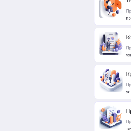
T
Пр
пр
К
Пр
ух
К
Пр
ус
П
Пр
тл