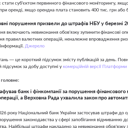
стати суб'єктом первинного фінансового моніторингу, якщо 
при оренді, якщо орендна плата становить 400 тис. грн або 
овні порушення призвели до штрафів НБУ у березні 2
я включають невиконання обов'язку зупинити фінансові опе
я правил валютних операцій, неналежне впровадження ризи
інформації.
Джерело
тань — це короткий підсумок змісту публікацій за день. По
 підсумок за добу доступні у
комерційній версії Платформи
 головне:
фував банк і фінкомпанії за порушення фінансового 
 операції, а Верховна Рада ухвалила закон про автома
026 року Національний банк України застосував штрафи до о
 порушення законодавства у сфері запобігання відмиванню д
тва. Найбільші штрафи накладено за невиконання обов'язку 