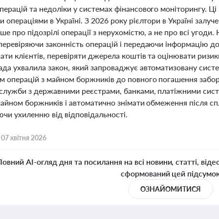
перацій та недоліки у системах фінансового моніторингу. Ц
 операціями в Україні. З 2026 року рієлтори в Україні залуч
ше про підозрілі операції з нерухомістю, а не про всі уго
перевіряючи законність операцій і передаючи інформацію до
ати клієнтів, перевіряти джерела коштів та оцінювати ризик
ада ухвалила закон, який запроваджує автоматизовану систе
м операцій з майном боржників до повного погашення забор
 служби з державними реєстрами, банками, платіжними сис
 майном боржників і автоматично знімати обмеження після с
ючи ухиленню від відповідальності.
,
07 квітня 2026
Повний AI-огляд дня та посилання на всі новини, статті, віде
сформований цей підсумо
ОЗНАЙОМИТИСЯ