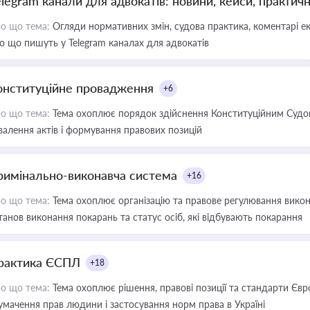
elegram канали для адвокатів: новини, кейси, практич
о що тема:
Огляди нормативних змін, судова практика, коментарі екс
о що пишуть у Telegram каналах для адвокатів
онституційне провадження
+6
о що тема:
Тема охоплює порядок здійснення Конституційним Судом
валення актів і формування правових позицій
римінально-виконавча система
+16
о що тема:
Тема охоплює організацію та правове регулювання викона
танов виконання покарань та статус осіб, які відбувають покарання
рактика ЄСПЛ
+18
о що тема:
Тема охоплює рішення, правові позиції та стандарти Євр
умачення прав людини і застосування норм права в Україні