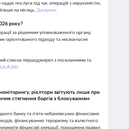
надає послуги під час операцій з нерухомістю,
більше на місяць.
Джерело
026 року?
рації за рішенням уповноваженого органу,
к-орієнтованого підходу та несвоєчасне
вний список першоджерел з посиланнями та
 LIGA360.
моніторингу, рієлтори звітують лише про
тичне стягнення боргів з блокуванням
дного банку та п'яти небанківських фінансових
оходів, фінансуванню тероризму та валютного
зупинити фінансові операції, порушення правил