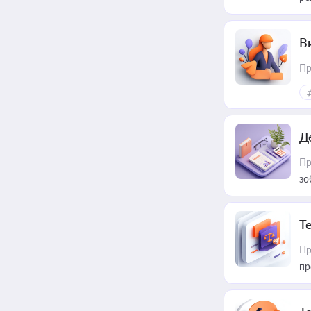
В
Пр
Д
Пр
зо
T
Пр
пр