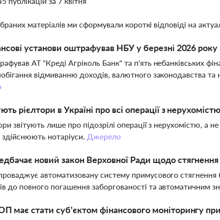
45 публікацій за 7 квітня
ібраних матеріалів ми сформували короткі відповіді на актуал
ансові установи оштрафував НБУ у березні 2026 року
афував АТ "Креді Агріколь Банк" та п'ять небанківських фі
побігання відмиванню доходів, валютного законодавства та 
о
ують рієлтори в Україні про всі операції з нерухомістю
тори звітують лише про підозрілі операції з нерухомістю, а н
 здійснюють нотаріуси.
Джерело
дбачає новий закон Верховної Ради щодо стягнення 
проваджує автоматизовану систему примусового стягнення б
в до повного погашення заборгованості та автоматичним зн
П має стати суб'єктом фінансового моніторингу при