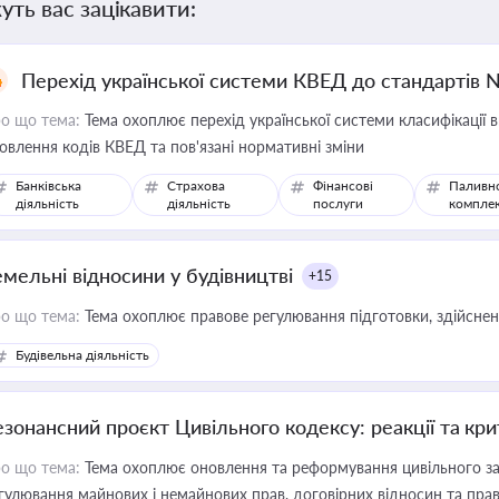
уть вас зацікавити:
Перехід української системи КВЕД до стандартів 
о що тема:
Тема охоплює перехід української системи класифікації в
овлення кодів КВЕД та пов'язані нормативні зміни
Банківська
Страхова
Фінансові
Паливн
діяльність
діяльність
послуги
компле
емельні відносини у будівництві
+15
о що тема:
Тема охоплює правове регулювання підготовки, здійсненн
Будівельна діяльність
езонансний проєкт Цивільного кодексу: реакції та кр
о що тема:
Тема охоплює оновлення та реформування цивільного за
гулювання майнових і немайнових прав, договірних відносин та прав