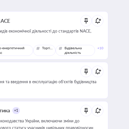
NACE
идів економічної діяльності до стандартів NACE,
о-енергетичний
Торгівля
Будівельна
+10
кс
діяльність
я та введення в експлуатацію об’єктів будівництва
итика
+1
конодавства України, включаючи зміни до
ового статусу учасників цивільних правовідносин