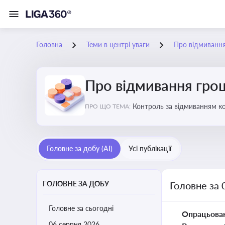
Головна
Теми в центрі уваги
Про відмиванн
Про відмивання гро
Контроль за відмиванням к
ПРО ЩО ТЕМА:
ухиленню від сплати податк
Головне за добу (AI)
Усі публікації
ГОЛОВНЕ ЗА ДОБУ
Головне за 
Головне за сьогодні
Опрацьова
06 серпня 2026