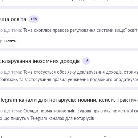
ища освіта
+46
о що тема:
Тема охоплює правове регулювання системи вищої освіти, о
Освіта
екларування іноземних доходів
+6
о що тема:
Тема стосується обов’язку декларування доходів, отрим
бов’язань та застосування правил уникнення подвійного оподаткува
elegram канали для нотаріусів: новини, кейси, практич
о що тема:
Огляди нормативних змін, судова практика, коментарі екс
о що пишуть у Telegram каналах для нотаріусів