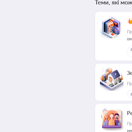
Теми, які мож
Пр
он
З
Пр
Р
Пр
ре