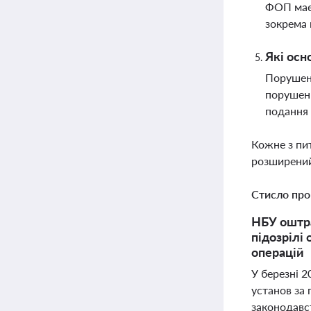
ФОП має 
зокрема 
Які осн
Порушенн
порушенн
подання 
Кожне з пи
розширений
Стисло про
НБУ оштра
підозрілі
операцій
У березні 2
установ за
законодавс