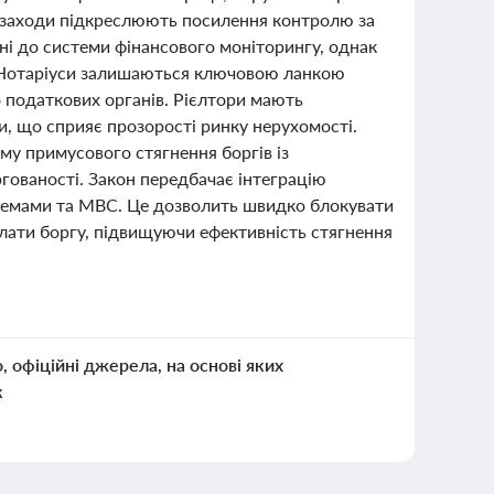
і заходи підкреслюють посилення контролю за
ені до системи фінансового моніторингу, однак
ди. Нотаріуси залишаються ключовою ланкою
 податкових органів. Рієлтори мають
и, що сприяє прозорості ринку нерухомості.
му примусового стягнення боргів із
гованості. Закон передбачає інтеграцію
темами та МВС. Це дозволить швидко блокувати
плати боргу, підвищуючи ефективність стягнення
о, офіційні джерела, на основі яких
к