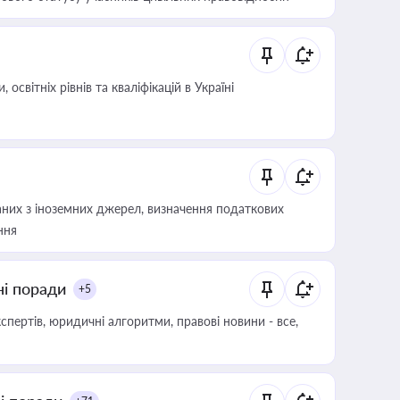
світніх рівнів та кваліфікацій в Україні
аних з іноземних джерел, визначення податкових
ння
ні поради
+5
пертів, юридичні алгоритми, правові новини - все,