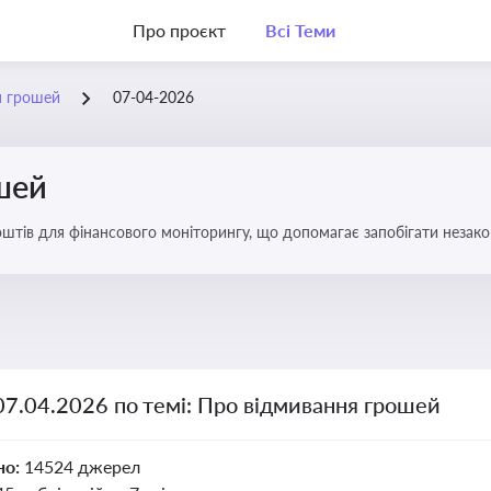
Про проєкт
Всі Теми
я грошей
07-04-2026
шей
оштів для фінансового моніторингу, що допомагає запобігати незак
ів. Вбудовування AML у договори та політики
07.04.2026 по темі: Про відмивання грошей
но:
14524 джерел