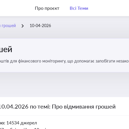
Про проєкт
Всі Теми
я грошей
10-04-2026
шей
оштів для фінансового моніторингу, що допомагає запобігати незак
ів. Вбудовування AML у договори та політики
10.04.2026 по темі: Про відмивання грошей
но:
14534 джерел