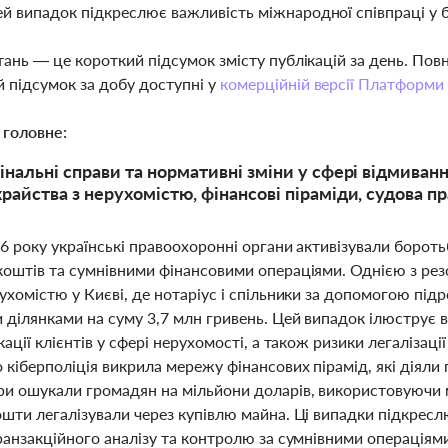
ей випадок підкреслює важливість міжнародної співпраці у 
тань — це короткий підсумок змісту публікацій за день. По
 підсумок за добу доступні у
комерційній версії Платформи
 головне:
інальні справи та нормативні зміни у сфері відмиванн
райства з нерухомістю, фінансові піраміди, судова 
26 року українські правоохоронні органи активізували борот
коштів та сумнівними фінансовими операціями. Однією з рез
ухомістю у Києві, де нотаріус і спільники за допомогою пі
 ділянками на суму 3,7 млн гривень. Цей випадок ілюструє
кації клієнтів у сфері нерухомості, а також ризики легаліза
кіберполіція викрила мережу фінансових пірамід, які діяли 
ри ошукали громадян на мільйони доларів, використовуючи 
ошти легалізували через купівлю майна. Ці випадки підкресл
ранзакційного аналізу та контролю за сумнівними операціями.