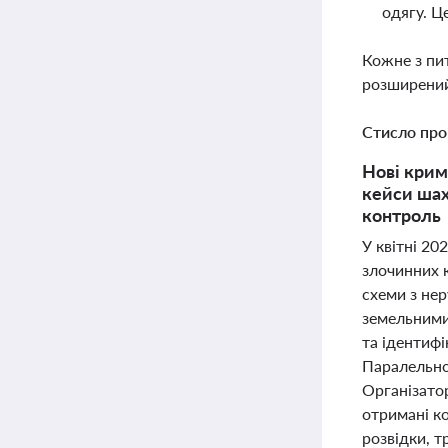
одягу. Ц
Кожне з пи
розширений
Стисло про
Нові крим
кейси шах
контроль
У квітні 20
злочинних 
схеми з нер
земельними
та ідентифі
Паралельно 
Організато
отримані к
розвідки, т