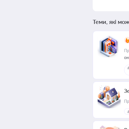
Теми, які мож
Пр
он
З
Пр