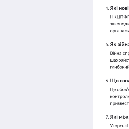
Які нов
НКЦПФР 
законода
органами
Як війн
Війна сп
шахрайст
глибокий
Що озна
Це обов’
контроль
призвест
Які між
Угорські