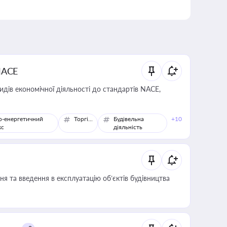
NACE
идів економічної діяльності до стандартів NACE,
о-енергетичний
Торгівля
Будівельна
+10
кс
діяльність
я та введення в експлуатацію об’єктів будівництва