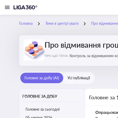
Головна
Теми в центрі уваги
Про відмиванн
Про відмивання гро
Контроль за відмиванням к
ПРО ЩО ТЕМА:
ухиленню від сплати податк
Головне за добу (AI)
Усі публікації
ГОЛОВНЕ ЗА ДОБУ
Головне за 
Головне за сьогодні
Опрацьова
05 серпня 2026