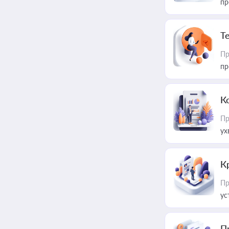
пр
T
Пр
пр
К
Пр
ух
К
Пр
ус
П