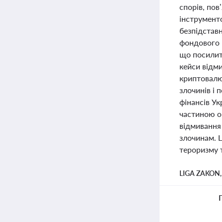
спорів, пов
інструменто
безпідставн
фондового р
що посилит
кейси відми
криптовалю
злочинів і 
фінансів Ук
частиною о
відмивання
злочинам. 
тероризму т
LIGA ZAKON