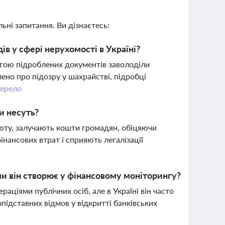
ьні запитання. Ви дізнаєтесь:
ів у сфері нерухомості в Україні?
могою підроблених документів заволоділи
ено про підозру у шахрайстві, підробці
ерело
ни несуть?
люту, залучають кошти громадян, обіцяючи
інансових втрат і сприяють легалізації
еми він створює у фінансовому моніторингу?
ціями публічних осіб, але в Україні він часто
підставних відмов у відкритті банківських