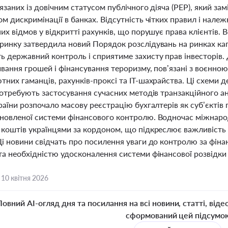
’язаних із довічним статусом публічного діяча (PEP), який за
м дискримінації в банках. Відсутність чітких правил і нал
их відмов у відкритті рахунків, що порушує права клієнтів. 
инку затвердила новий Порядок розслідувань на ринках капі
ь державний контроль і сприятиме захисту прав інвесторів
вання грошей і фінансування тероризму, пов’язані з воєнно
тних гаманців, рахунків-проксі та IT-шахрайства. Ці схеми 
потребують застосування сучасних методів транзакційного ан
раїни розпочало масову реєстрацію бухгалтерів як суб’єктів
новленої системи фінансового контролю. Водночас міжнаро
 коштів українцями за кордоном, що підкреслює важливість 
Ці новини свідчать про посилення уваги до контролю за фін
а необхідністю удосконалення системи фінансової розвідки в
,
10 квітня 2026
Повний AI-огляд дня та посилання на всі новини, статті, віде
сформований цей підсумо