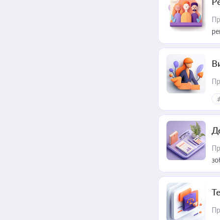
Р
Пр
ре
В
Пр
Д
Пр
зо
T
Пр