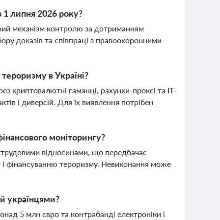
з 1 липня 2026 року?
рий механізм контролю за дотриманням
бору доказів та співпраці з правоохоронними
 тероризму в Україні?
ез криптовалютні гаманці, рахунки-проксі та IT-
тів і диверсій. Для їх виявлення потрібен
 фінансового моніторингу?
а трудовими відносинами, що передбачає
й і фінансуванню тероризму. Невиконання може
ей українцями?
понад 5 млн євро та контрабанді електроніки і