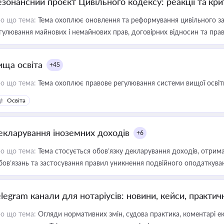
езонансний проєкт Цивільного кодексу: реакції та кр
о що тема:
Тема охоплює оновлення та реформування цивільного за
гулювання майнових і немайнових прав, договірних відносин та прав
ища освіта
+45
о що тема:
Тема охоплює правове регулювання системи вищої освіти, о
Освіта
екларування іноземних доходів
+6
о що тема:
Тема стосується обов’язку декларування доходів, отрим
бов’язань та застосування правил уникнення подвійного оподаткува
elegram канали для нотаріусів: новини, кейси, практич
о що тема:
Огляди нормативних змін, судова практика, коментарі екс