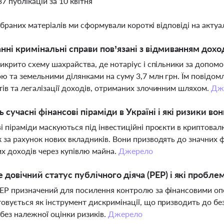
37 публікацій за 10 квітня
ібраних матеріалів ми сформували короткі відповіді на актуал
анні кримінальні справи пов’язані з відмиванням доход
викрито схему шахрайства, де нотаріус і спільники за допо
ю та земельними ділянками на суму 3,7 млн грн. Їм повідомл
ів та легалізації доходів, отриманих злочинним шляхом.
Дж
ь сучасні фінансові піраміди в Україні і які ризики во
і піраміди маскуються під інвестиційні проєкти в криптова
 за рахунок нових вкладників. Вони призводять до значних ф
х доходів через купівлю майна.
Джерело
 довічний статус публічного діяча (PEP) і які пробл
EP призначений для посилення контролю за фінансовими опера
овується як інструмент дискримінації, що призводить до без
 без належної оцінки ризиків.
Джерело