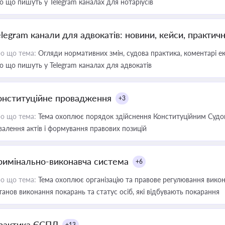
о що пишуть у Telegram каналах для нотаріусів
elegram канали для адвокатів: новини, кейси, практич
о що тема:
Огляди нормативних змін, судова практика, коментарі екс
о що пишуть у Telegram каналах для адвокатів
онституційне провадження
+3
о що тема:
Тема охоплює порядок здійснення Конституційним Судом
валення актів і формування правових позицій
римінально-виконавча система
+6
о що тема:
Тема охоплює організацію та правове регулювання викона
танов виконання покарань та статус осіб, які відбувають покарання
рактика ЄСПЛ
+13