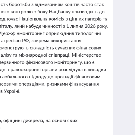
мість боротьби з відмиванням коштів часто стає
ежного контролю з боку Нацбанку призводить до
Водночас Національна комісія з цінних паперів та
талу, який набуде чинності з 1 липня 2026 року,
. Держфінмоніторинг оприлюднив типологічні
ю агресією РФ, зокрема використання
демонструють складність сучасних фінансових
алізу та міжнародної співпраці. Міністерство
 первинного фінансового моніторингу, що є
дні правоохоронні органи розслідують випадки
глобального підходу до протидії фінансовим
ансовими операціями, ризиками фінансування
 Україні.
о, офіційні джерела, на основі яких
к