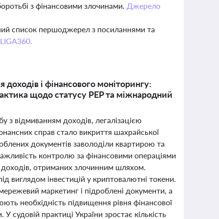
боротьбі з фінансовими злочинами.
Джерело
вний список першоджерел з посиланнями та
 LIGA360.
я доходів і фінансового моніторингу:
практика щодо статусу PEP та міжнародний
ьбу з відмиванням доходів, легалізацією
онансних справ стало викриття шахрайської
дроблених документів заволоділи квартирою та
 важливість контролю за фінансовими операціями
ції доходів, отриманих злочинним шляхом.
під виглядом інвестицій у криптовалютні токени.
мережевий маркетинг і підроблені документи, а
юють необхідність підвищення рівня фінансової
 У судовій практиці України зростає кількість