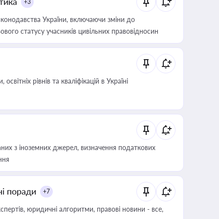
итика
+3
конодавства України, включаючи зміни до
ового статусу учасників цивільних правовідносин
світніх рівнів та кваліфікацій в Україні
аних з іноземних джерел, визначення податкових
ння
ні поради
+7
пертів, юридичні алгоритми, правові новини - все,