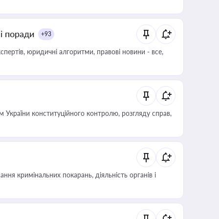
ні поради
+93
пертів, юридичні алгоритми, правові новини - все,
 України конституційного контролю, розгляду справ,
ння кримінальних покарань, діяльність органів і