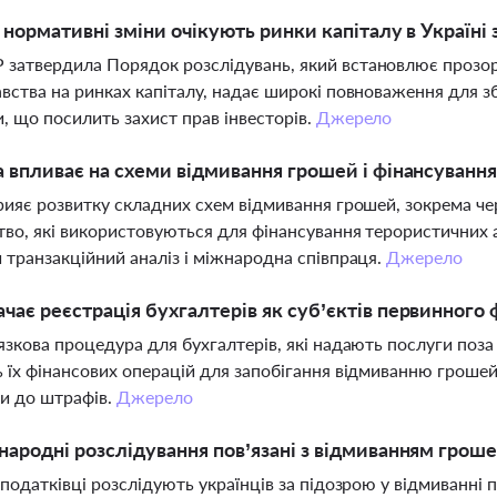
і нормативні зміни очікують ринки капіталу в Україні 
затвердила Порядок розслідувань, який встановлює прозо
вства на ринках капіталу, надає широкі повноваження для з
, що посилить захист прав інвесторів.
Джерело
а впливає на схеми відмивання грошей і фінансування
рияє розвитку складних схем відмивання грошей, зокрема чер
во, які використовуються для фінансування терористичних ак
 транзакційний аналіз і міжнародна співпраця.
Джерело
чає реєстрація бухгалтерів як суб’єктів первинного
язкова процедура для бухгалтерів, які надають послуги поз
 їх фінансових операцій для запобігання відмиванню гроше
и до штрафів.
Джерело
народні розслідування пов’язані з відмиванням грош
 податківці розслідують українців за підозрою у відмиванні 