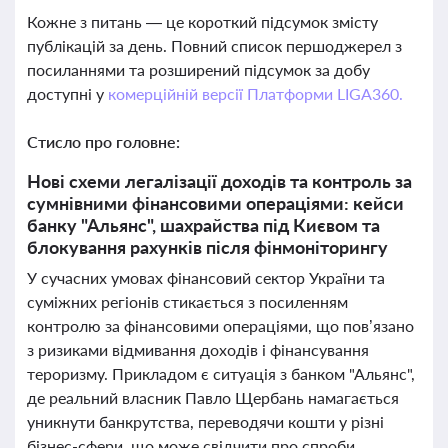
Кожне з питань — це короткий підсумок змісту
публікацій за день. Повний список першоджерел з
посиланнями та розширений підсумок за добу
доступні у
комерційній версії Платформи LIGA360.
Стисло про головне:
Нові схеми легалізації доходів та контроль за
сумнівними фінансовими операціями: кейси
банку "Альянс", шахрайства під Києвом та
блокування рахунків після фінмоніторингу
У сучасних умовах фінансовий сектор України та
суміжних регіонів стикається з посиленням
контролю за фінансовими операціями, що пов’язано
з ризиками відмивання доходів і фінансування
тероризму. Прикладом є ситуація з банком "Альянс",
де реальний власник Павло Щербань намагається
уникнути банкрутства, переводячи кошти у різні
бізнес-сфери, що може свідчити про спроби