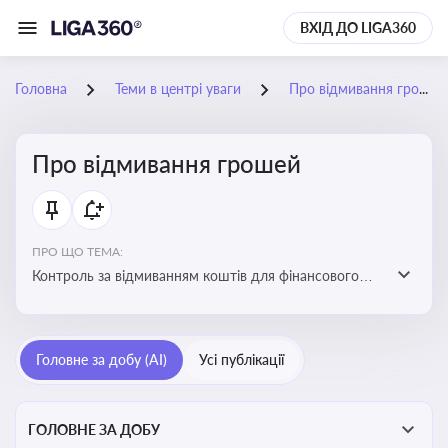
ВХІД ДО LIGA360
Головна
Теми в центрі уваги
Про відмивання грошей
Про відмивання грошей
ПРО ЩО ТЕМА:
Контроль за відмиванням коштів для фінансового
моніторингу, що допомагає запобігати незаконним
схемам, фінансуванню тероризму та ухиленню від
сплати податків. Вбудовування AML у договори та
Головне за добу (AI)
Усі публікації
політики
ГОЛОВНЕ ЗА ДОБУ