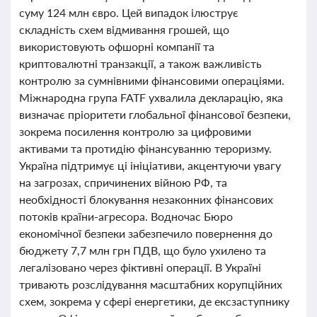
суму 124 млн євро. Цей випадок ілюструє
складність схем відмивання грошей, що
використовують офшорні компанії та
криптовалютні транзакції, а також важливість
контролю за сумнівними фінансовими операціями.
Міжнародна група FATF ухвалила декларацію, яка
визначає пріоритети глобальної фінансової безпеки,
зокрема посилення контролю за цифровими
активами та протидію фінансуванню тероризму.
Україна підтримує ці ініціативи, акцентуючи увагу
на загрозах, спричинених війною РФ, та
необхідності блокування незаконних фінансових
потоків країни-агресора. Водночас Бюро
економічної безпеки забезпечило повернення до
бюджету 7,7 млн грн ПДВ, що було ухилено та
легалізовано через фіктивні операції. В Україні
тривають розслідування масштабних корупційних
схем, зокрема у сфері енергетики, де ексзаступнику