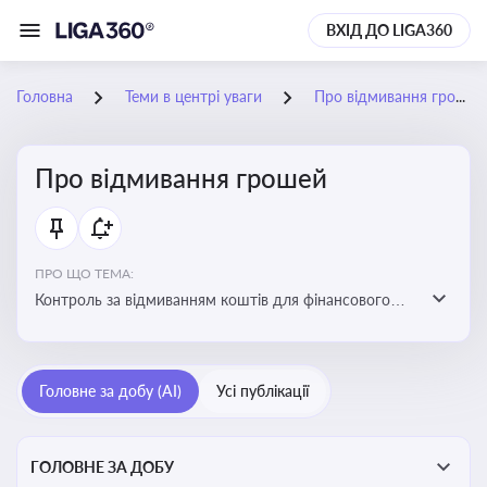
ВХІД ДО LIGA360
Головна
Теми в центрі уваги
Про відмивання грошей
Про відмивання грошей
ПРО ЩО ТЕМА:
Контроль за відмиванням коштів для фінансового
моніторингу, що допомагає запобігати незаконним
схемам, фінансуванню тероризму та ухиленню від
сплати податків. Вбудовування AML у договори та
Головне за добу (AI)
Усі публікації
політики
ГОЛОВНЕ ЗА ДОБУ