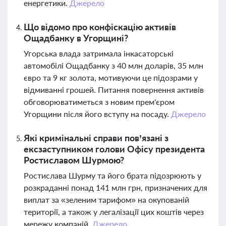
енергетики.
Джерело
Що відомо про конфіскацію активів
Ощадбанку в Угорщині?
Угорська влада затримала інкасаторські
автомобілі Ощадбанку з 40 млн доларів, 35 млн
євро та 9 кг золота, мотивуючи це підозрами у
відмиванні грошей. Питання повернення активів
обговорюватиметься з новим прем'єром
Угорщини після його вступу на посаду.
Джерело
Які кримінальні справи пов’язані з
ексзаступником голови Офісу президента
Ростиславом Шурмою?
Ростислава Шурму та його брата підозрюють у
розкраданні понад 141 млн грн, призначених для
виплат за «зеленим тарифом» на окупованій
території, а також у легалізації цих коштів через
мережу компаній.
Джерело