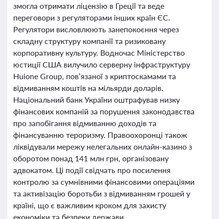
змогла отримати ліцензію в Греції та веде
переговори з регуляторами інших країн ЄС.
Регулятори висловлюють занепокоєння через
складну структуру компанії та ризиковану
корпоративну культуру. Водночас Міністерство
юстиції США вилучило серверну інфраструктуру
Huione Group, пов’язаної з криптоскамами та
відмиванням коштів на мільярди доларів.
Національний банк України оштрафував низку
фінансових компаній за порушення законодавства
про запобігання відмиванню доходів та
фінансуванню тероризму. Правоохоронці також
ліквідували мережу нелегальних онлайн-казино з
оборотом понад 141 млн грн, організовану
адвокатом. Ці події свідчать про посилення
контролю за сумнівними фінансовими операціями
та активізацію боротьби з відмиванням грошей у
країні, що є важливим кроком для захисту
економіки та безпеки держави.