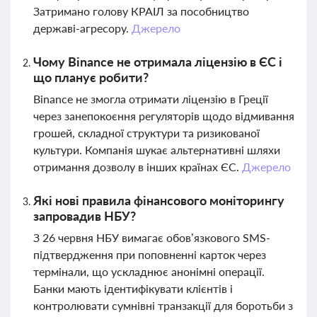
Затримано голову КРАІЛ за пособництво
державі-агресору.
Джерело
Чому Binance не отримала ліцензію в ЄС і
що планує робити?
Binance не змогла отримати ліцензію в Греції
через занепокоєння регуляторів щодо відмивання
грошей, складної структури та ризикованої
культури. Компанія шукає альтернативні шляхи
отримання дозволу в інших країнах ЄС.
Джерело
Які нові правила фінансового моніторингу
запровадив НБУ?
З 26 червня НБУ вимагає обов’язкового SMS-
підтвердження при поповненні карток через
термінали, що ускладнює анонімні операції.
Банки мають ідентифікувати клієнтів і
контролювати сумнівні транзакції для боротьби з