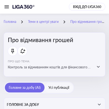
ВХІД ДО LIGA360
Головна
Теми в центрі уваги
Про відмивання грошей
Про відмивання грошей
ПРО ЩО ТЕМА:
Контроль за відмиванням коштів для фінансового
моніторингу, що допомагає запобігати незаконним
схемам, фінансуванню тероризму та ухиленню від
сплати податків. Вбудовування AML у договори та
Головне за добу (AI)
Усі публікації
політики
ГОЛОВНЕ ЗА ДОБУ