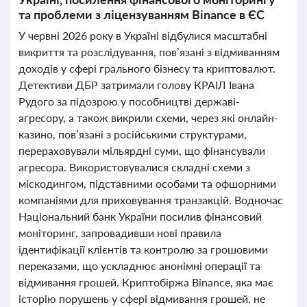
та проблеми з ліцензуванням Binance в ЄС
У червні 2026 року в Україні відбулися масштабні
викриття та розслідування, пов’язані з відмиванням
доходів у сфері грального бізнесу та криптовалют.
Детективи ДБР затримали голову КРАІЛ Івана
Рудого за підозрою у пособництві державі-
агресору, а також викрили схеми, через які онлайн-
казино, пов’язані з російськими структурами,
перераховували мільярдні суми, що фінансували
агресора. Використовувалися складні схеми з
міскодингом, підставними особами та офшорними
компаніями для приховування транзакцій. Водночас
Національний банк України посилив фінансовий
моніторинг, запровадивши нові правила
ідентифікації клієнтів та контролю за грошовими
переказами, що ускладнює анонімні операції та
відмивання грошей. Криптобіржа Binance, яка має
історію порушень у сфері відмивання грошей, не