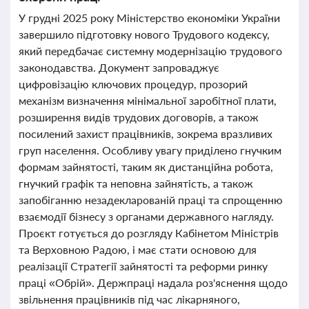
У грудні 2025 року Міністерство економіки України
завершило підготовку нового Трудового кодексу,
який передбачає системну модернізацію трудового
законодавства. Документ запроваджує
цифровізацію ключових процедур, прозорий
механізм визначення мінімальної заробітної плати,
розширення видів трудових договорів, а також
посилений захист працівників, зокрема вразливих
груп населення. Особливу увагу приділено гнучким
формам зайнятості, таким як дистанційна робота,
гнучкий графік та неповна зайнятість, а також
запобіганню незадекларованій праці та спрощенню
взаємодії бізнесу з органами державного нагляду.
Проєкт готується до розгляду Кабінетом Міністрів
та Верховною Радою, і має стати основою для
реалізації Стратегії зайнятості та реформи ринку
праці «Обрій». Держпраці надала роз'яснення щодо
звільнення працівників під час лікарняного,