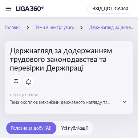
ВХІД ДО LIGA360
Головна
Теми в центрі уваги
Держнагляд за додержанням трудового законодавства та перевірки Держпраці
Держнагляд за додержанням
трудового законодавства та
перевірки Держпраці
ПРО ЩО ТЕМА:
Тема охоплює механізми державного нагляду та
контролю за дотриманням законодавства про працю
Головне за добу (AI)
Усі публікації