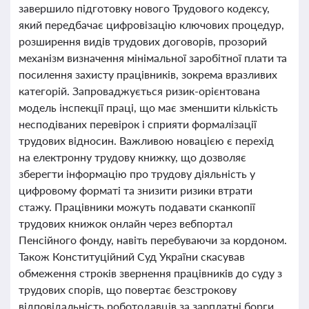
завершило підготовку нового Трудового кодексу,
який передбачає цифровізацію ключових процедур,
розширення видів трудових договорів, прозорий
механізм визначення мінімальної заробітної плати та
посилення захисту працівників, зокрема вразливих
категорій. Запроваджується ризик-орієнтована
модель інспекції праці, що має зменшити кількість
несподіваних перевірок і сприяти формалізації
трудових відносин. Важливою новацією є перехід
на електронну трудову книжку, що дозволяє
зберегти інформацію про трудову діяльність у
цифровому форматі та знизити ризики втрати
стажу. Працівники можуть подавати сканкопії
трудових книжок онлайн через вебпортал
Пенсійного фонду, навіть перебуваючи за кордоном.
Також Конституційний Суд України скасував
обмеження строків звернення працівників до суду з
трудових спорів, що повертає безстрокову
відповідальність роботодавців за зарплатні борги.