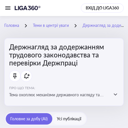
ВХІД ДО LIGA360
Головна
Теми в центрі уваги
Держнагляд за додержанням трудового законодавства та перевірки Держпраці
Держнагляд за додержанням
трудового законодавства та
перевірки Держпраці
ПРО ЩО ТЕМА:
Тема охоплює механізми державного нагляду та
контролю за дотриманням законодавства про працю
Головне за добу (AI)
Усі публікації